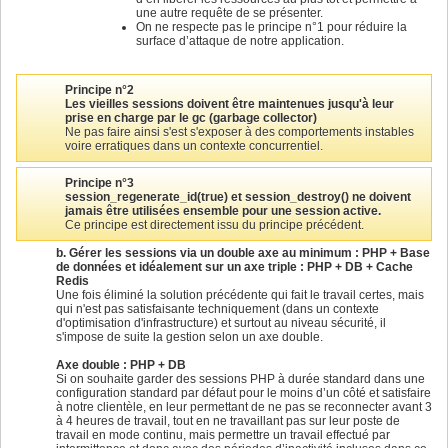
une autre requête de se présenter.
On ne respecte pas le principe n°1 pour réduire la
surface d’attaque de notre application.
Principe n°2
Les vieilles sessions doivent être maintenues jusqu'à leur
prise en charge par le gc (garbage collector)
Ne pas faire ainsi s'est s'exposer à des comportements instables
voire erratiques dans un contexte concurrentiel.
Principe n°3
session_regenerate_id(true) et session_destroy() ne doivent
jamais être utilisées ensemble pour une session active.
Ce principe est directement issu du principe précédent.
b. Gérer les sessions via un double axe au minimum : PHP + Base
de données et idéalement sur un axe triple : PHP + DB + Cache
Redis
Une fois éliminé la solution précédente qui fait le travail certes, mais
qui n'est pas satisfaisante techniquement (dans un contexte
d'optimisation d'infrastructure) et surtout au niveau sécurité, il
s'impose de suite la gestion selon un axe double.
Axe double : PHP + DB
Si on souhaite garder des sessions PHP à durée standard dans une
configuration standard par défaut pour le moins d’un côté et satisfaire
à notre clientèle, en leur permettant de ne pas se reconnecter avant 3
à 4 heures de travail, tout en ne travaillant pas sur leur poste de
travail en mode continu, mais permettre un travail effectué par