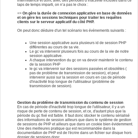
intermittence et donc avec des périodes d’inactivité incluses dans ce
laps de temps imparti, on n’a pas le choix :
=>
On gère la durée de connexion applicative en base de données
et on gère les sessions techniques pour traiter les requêtes
clients sur le serveur applicatif du côté PHP.
On peut donc déduire d'un tel scénario les évènements suivants :
Une session applicative aura plusieurs id de session PHP
différentes au cours de sa vie.
Le gc va intervenir plusieurs fois au cours de la vie de notre
session applicative.
A chaque intervention du gc on va devoir maintenir le contenu
de la session PHP
le gc va intervenir sur des sessions passées et obsolètes (
pas de problème de transmission de session), et peut
intervenir aussi sur la session en cours en cas de période
d'inactivité trop longue de l'utilisateur (problème de
transmission de session).
Gestion du problème de transmission du contenu de session
En cas de période d'inactivité trop longue de l'utilisateur, il y a un
risque de perte de contenu de session, et ce, d'autant plus que la
période du gc fixé est faible. Il faut donc stocker le contenu sérialisé
des informations de session ailleurs que dans le système de gestion
de sessions de PHP et ailleurs que dans un cookie bien évidemment.
Une des meilleures pratique qui est recommandée dans la
documentation de PHP est de l'écrire dans un fichier sur disque hors
dossier de sessions donc.