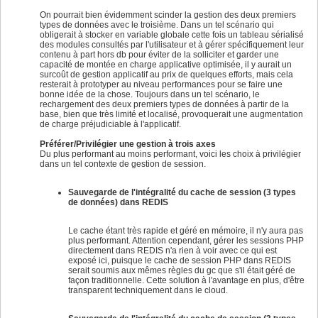
On pourrait bien évidemment scinder la gestion des deux premiers
types de données avec le troisième. Dans un tel scénario qui
obligerait à stocker en variable globale cette fois un tableau sérialisé
des modules consultés par l'utilisateur et à gérer spécifiquement leur
contenu à part hors db pour éviter de la solliciter et garder une
capacité de montée en charge applicative optimisée, il y aurait un
surcoût de gestion applicatif au prix de quelques efforts, mais cela
resterait à prototyper au niveau performances pour se faire une
bonne idée de la chose. Toujours dans un tel scénario, le
rechargement des deux premiers types de données à partir de la
base, bien que très limité et localisé, provoquerait une augmentation
de charge préjudiciable à l'applicatif.
Préférer/Privilégier une gestion à trois axes
Du plus performant au moins performant, voici les choix à privilégier
dans un tel contexte de gestion de session.
Sauvegarde de l'intégralité du cache de session (3 types
de données) dans REDIS
Le cache étant très rapide et géré en mémoire, il n'y aura pas
plus performant. Attention cependant, gérer les sessions PHP
directement dans REDIS n'a rien à voir avec ce qui est
exposé ici, puisque le cache de session PHP dans REDIS
serait soumis aux mêmes règles du gc que s'il était géré de
façon traditionnelle. Cette solution à l'avantage en plus, d'être
transparent techniquement dans le cloud.