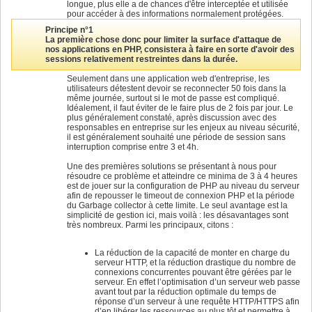
longue, plus elle a de chances d'être interceptée et utilisée
pour accéder à des informations normalement protégées.
Principe n°1
La première chose donc pour limiter la surface d'attaque de
nos applications en PHP, consistera à faire en sorte d'avoir des
sessions relativement restreintes dans la durée.
Seulement dans une application web d'entreprise, les
utilisateurs détestent devoir se reconnecter 50 fois dans la
même journée, surtout si le mot de passe est compliqué.
Idéalement, il faut éviter de le faire plus de 2 fois par jour. Le
plus généralement constaté, après discussion avec des
responsables en entreprise sur les enjeux au niveau sécurité,
il est généralement souhaité une période de session sans
interruption comprise entre 3 et 4h.
Une des premières solutions se présentant à nous pour
résoudre ce problème et atteindre ce minima de 3 à 4 heures
est de jouer sur la configuration de PHP au niveau du serveur
afin de repousser le timeout de connexion PHP et la période
du Garbage collector à cette limite. Le seul avantage est la
simplicité de gestion ici, mais voilà : les désavantages sont
très nombreux. Parmi les principaux, citons :
La réduction de la capacité de monter en charge du
serveur HTTP, et la réduction drastique du nombre de
connexions concurrentes pouvant être gérées par le
serveur. En effet l’optimisation d’un serveur web passe
avant tout par la réduction optimale du temps de
réponse d’un serveur à une requête HTTP/HTTPS afin
d’en libérer les ressources au plus tôt et permettre à