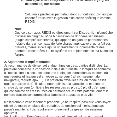
Sauvegarde de l'intégralité du cache de session (3 types
de données) sur disque
Solution à privilégier par défaut donc surtout lorsqu'on est pas
encore à l'aise avec la gestion d'un cache spécifique comme
REDIS.
Note
Que cela soit avec REDIS ou directement sur Disque, rien n'empêche
d'utiliser un plugin PHP de binarisation de données sérialisées
(plugin compilé sur serveur) qui apporte un gain de performances
notable dans un contexte de forte charge applicative et qui a fait ses
preuves, même si cela ajoute un traitement supplémentaire des
données concernées. Un tel système est implémentable sur Microsoft
Azure.
2. Algorithme d'implémentation
Je recommande de diviser votre algorithme en deux parties distinctes. La
première concerne la connexion initiale de l'utilisateur, lorsqu'il se connecte
à l'application. La seconde concerne le ping de connexion au moment où
une requête utilisateur est envoyée au serveur (rafraichissement du
navigateur, requête ajax, ...). On préfèrera travailler ainsi en mode passif
(pull) sur action de l'utilisateur pour optimiser la capacité de montée en
charge du serveur (on libère les ressources au plus tôt) plutôt qu'en push,
qui consomme des ressources en permanence et limite potentiellement le
nombre d'accès concurrentiels à l'applicatif beaucoup plus vite.
Il est probable voire fortement probable (je ne l'espère pas) que vous soyez
obligé de mettre en place des variables de gestion qui n'existaient pas
jusqu'à maintenant dans votre environnement de gestion de sessions
applicatif.
Voici celles que j'implémente dans mes solutions et qui me paraissent