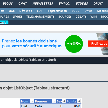
BLOGS
CHAT
NEWSLETTER
EMPLOI
ÉTUDES
DROIT
oft
Java
Dév. Web
EDI
Programmation
SGBD
Office
Mobiles
AIRES
LIVRES
TÉLÉCHARGEMENTS
SOURCES
DÉBATS
WIKI
DIC
ent !
 un objet ListObject (Tableau structuré)
n objet ListObject (Tableau structuré)