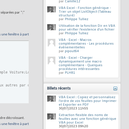
par
Camille12
VBA Excel - Fonction générique -
Trier un objet ListObject (Tableau
s séparées par ";"
structuré)
par
Philippe Tulliez
Utilisation de la fonction Dir en VBA
pour vérifier l'existence d'un fichier
par
Philippe Tulliez
s une fenêtre à part
VBA - Excel - Macros
complémentaires - Les procédures
événementielles
par
pipout64
VBA - Excel - Charger
dynamiquement une macro
complémentaire - Quelques
procédures intéressantes
mple Voiture;Logement;3)
par
PLH81
ux autres par ordre décroisant
Billets récents
VBA Excel : Copiez et personnalisez
l'ordre de vos feuilles pour Imprimer
et Exporter en PDF
30/07/2023
11h55
Extraction flexible des noms de
rdre décroissant.
feuilles avec une fonction générique
lonne)
VBA pour Excel
s une fenêtre à part
30/07/2023
09h20