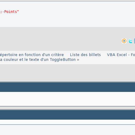
;-Points"
e
)
Then
 Value = Val
(
Value
)
tOnValues, 
Order
:=So

répertoire en fonction d'un critère
Liste des billets
VBA Excel - F
la couleur et le texte d'un ToggleButton
»