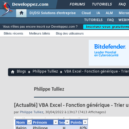
FORUMS
TUTORIELS
FAQ
DI/DSI Solutions d'entreprise
Cloud
IA
ALM
Micros
TUTORIELS
FAQ
WEBIN
Vous n'êtes pas encore inscrit sur Developpez.com ?
Inscrivez-vous gratuitem
Billets récents
Meilleurs billets
Blog des utilisateurs
Blogs
Philippe Tulliez
VBA Excel - Fonction générique - Trier
Philippe Tulliez
[Actualité]
VBA Excel - Fonction générique - Trier u
par
Philippe Tulliez
, 30/04/2022 à 13h17 (7413 Affichages)