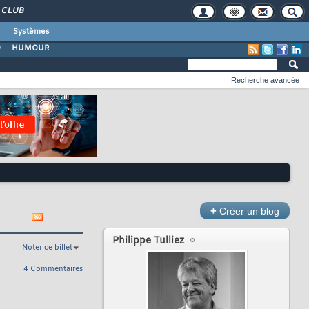
CLUB
Systèmes
O
HUMOUR
Recherche avancée
+
Créer un blog
Philippe Tulliez
Noter ce billet
4 Commentaires