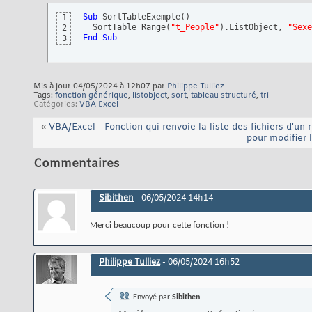
With
 oList

21
Sub
 SortTableExemple
(
)
1
  .Sort.SortFields.Clear

22
  SortTable Range
(
"t_People"
)
.ListObject, 
"Sexe
2
For
 El = LBound
(
Sl
)
To
 UBound
(
Sl
)
23
End
Sub
3
    So = 
1
 + Abs
(
Left
(
Sl
(
El
)
, 
1
)
 = 
"-"
)
24
    Value = 
Mid
(
Sl
(
El
)
, So
)
: 
If
 IsNumeric
(
Valu
25
Set
 Sc = .ListColumns
(
Value
)
.DataBodyRange

26
   .Sort.SortFields.Add Key:=Sc, SortOn:=xlSor
27
Next
28
Mis à jour 04/05/2024 à 12h07 par
Philippe Tulliez
   .Sort.Apply

29
Tags:
fonction générique
,
listobject
,
sort
,
tableau structuré
,
tri
End
With
30
Catégories
VBA Excel
Set
 Sc = 
Nothing
31
End
Function
32
«
VBA/Excel - Fonction qui renvoie la liste des fichiers d'un 
pour modifier 
Commentaires
Sibithen
-
06/05/2024
14h14
Merci beaucoup pour cette fonction !
Philippe Tulliez
-
06/05/2024
16h52
Envoyé par
Sibithen