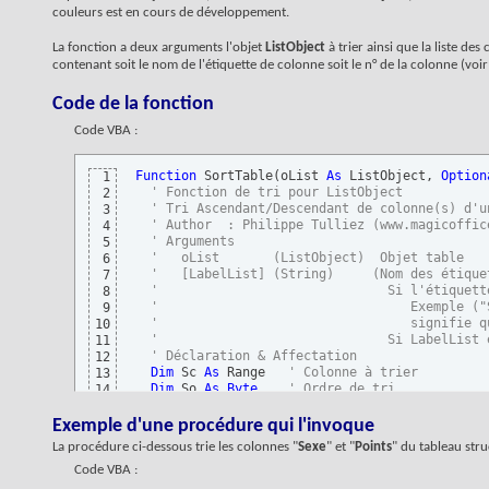
couleurs est en cours de développement.
La fonction a deux arguments l'objet
ListObject
à trier ainsi que la liste des
contenant soit le nom de l'étiquette de colonne soit le n° de la colonne (voir
Code de la fonction
Code VBA :
Function
 SortTable
(
oList 
As
 ListObject, 
Option
1
' Fonction de tri pour ListObject
2
' Tri Ascendant/Descendant de colonne(s) d'u
3
' Author  : Philippe Tulliez (www.magicoffic
4
' Arguments
5
'   oList       (ListObject)  Objet table
6
'   [LabelList] (String)     (Nom des étique
7
'                              Si l'étiquett
8
'                                 Exemple ("
9
'                                 signifie q
10
'                              Si LabelList 
11
' Déclaration & Affectation
12
Dim
 Sc 
As
 Range   
' Colonne à trier
13
Dim
 So 
As
Byte
' Ordre de tri
14
Dim
 Sl 
As
Variant
' Liste des champs à trier
15
Dim
 El 
As
Integer
' Variable de boucle
16
Exemple d'une procédure qui l'invoque
Dim
 Value 
As
Variant
17
La procédure ci-dessous trie les colonnes "
Sexe
" et "
Points
" du tableau st
' Liste des champs à trier suivant argument 
18
Code VBA :
  Sl = IIf
(
Len
(
LabelList
)
, Split
(
LabelList, 
";
19
'
20