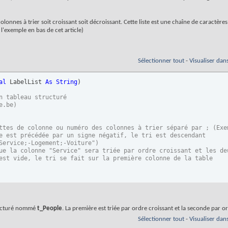
 colonnes à trier soit croissant soit décroissant. Cette liste est une chaîne de caractère
 l'exemple en bas de cet article)
Sélectionner tout
-
Visualiser dan
al
 LabelList 
As
String
)
n tableau structuré
e.be)
ttes de colonne ou numéro des colonnes à trier séparé par ; (Exe
e est précédée par un signe négatif, le tri est descendant
Service;-Logement;-Voiture")
ue la colonne "Service" sera triée par ordre croissant et les de
est vide, le tri se fait sur la première colonne de la table
ructuré nommé
t_People
. La première est triée par ordre croissant et la seconde par o
[LabelList] (Si vide l'Array prend l'étiquette de la première co
"
)
, Array
(
oList.ListColumns
(
1
)
.Name
)
)
Sélectionner tout
-
Visualiser dan