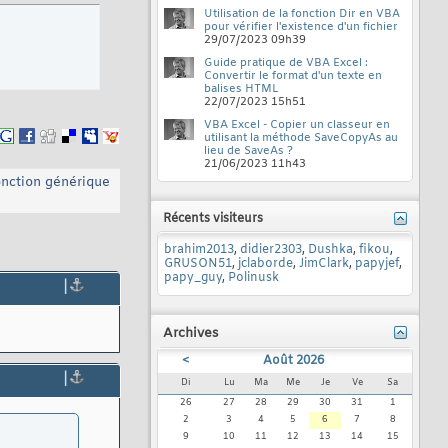
Utilisation de la fonction Dir en VBA
pour vérifier l'existence d'un fichier
29/07/2023
09h39
Guide pratique de VBA Excel :
Convertir le format d'un texte en
balises HTML
22/07/2023
15h51
VBA Excel - Copier un classeur en
utilisant la méthode SaveCopyAs au
lieu de SaveAs ?
21/06/2023
11h43
onction générique
Récents visiteurs
brahim2013
,
didier2303
,
Dushka
,
fikou
,
GRUSON51
,
jclaborde
,
JimClark
,
papyjef
,
papy_guy
,
Polinusk
|
Archives
<
Août 2026
|
Di
Lu
Ma
Me
Je
Ve
Sa
26
27
28
29
30
31
1
2
3
4
5
6
7
8
9
10
11
12
13
14
15