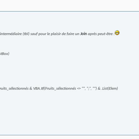
intermédiaire (tbl) sauf pour le plaisir de faire un
Join
après peut-être :
stBox)
ruits_sélectionnés & VBA.IIf(Fruits_sélectionnés <> "", ";", "") & .List(Elem)