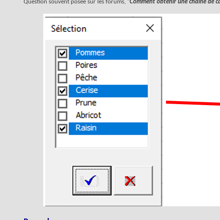
Question souvent posée sur les forums, "
Comment obtenir une chaîne de ca