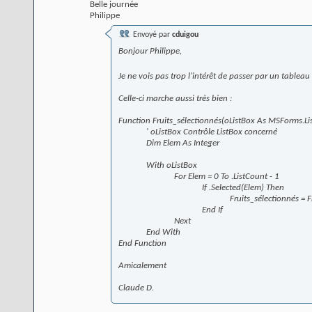
Belle journée
Philippe
Envoyé par
cduigou
Bonjour Philippe,
Je ne vois pas trop l'intérêt de passer par un tableau 
Celle-ci marche aussi très bien :
Function Fruits_sélectionnés(oListBox As MSForms.Li
' oListBox Contrôle ListBox concerné
Dim Elem As Integer
With oListBox
For Elem = 0 To .ListCount - 1
If .Selected(Elem) Then
Fruits_sélectionnés = F
End If
Next
End With
End Function
Amicalement
Claude D.