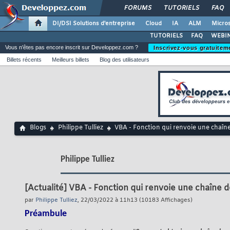
FORUMS
TUTORIELS
FAQ
DI/DSI Solutions d'entreprise
Cloud
IA
ALM
Micros
TUTORIELS
FAQ
WEBIN
Vous n'êtes pas encore inscrit sur Developpez.com ?
Inscrivez-vous gratuitem
Billets récents
Meilleurs billets
Blog des utilisateurs
Blogs
Philippe Tulliez
VBA - Fonction qui renvoie une chaîne
Philippe Tulliez
[Actualité]
VBA - Fonction qui renvoie une chaîne d
par
Philippe Tulliez
, 22/03/2022 à 11h13 (10183 Affichages)
Préambule