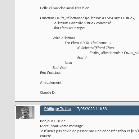
Celle-ci marche aussi très bien :
Function Fruits_sélectionnés(oListBox As MSForms.ListBox)
' oListBox Contrôle ListBox concerné
Dim Elem As Integer
With oListBox
For Elem = 0 To .ListCount - 1
If .Selected(Elem) Then
Fruits_sélectionnés = Fruits_sél
End If
Next
End With
End Function
Amicalement
Claude D.
Philippe Tulliez
-
17/05/2023
11h58
Bonjour Claude,
Merci pour votre message
Je n'avais pas envie de passer par une concaténation et je n'
courte