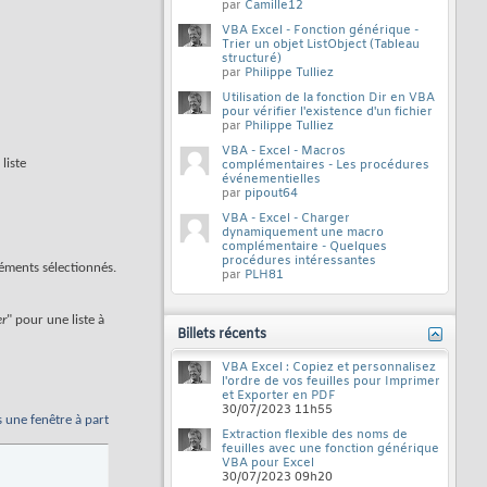
par
Camille12
VBA Excel - Fonction générique -
Trier un objet ListObject (Tableau
structuré)
par
Philippe Tulliez
Utilisation de la fonction Dir en VBA
pour vérifier l'existence d'un fichier
par
Philippe Tulliez
VBA - Excel - Macros
liste
complémentaires - Les procédures
événementielles
par
pipout64
VBA - Excel - Charger
dynamiquement une macro
complémentaire - Quelques
procédures intéressantes
léments sélectionnés.
par
PLH81
er
" pour une liste à
Billets récents
VBA Excel : Copiez et personnalisez
l'ordre de vos feuilles pour Imprimer
et Exporter en PDF
30/07/2023
11h55
s une fenêtre à part
Extraction flexible des noms de
feuilles avec une fonction générique
VBA pour Excel
30/07/2023
09h20