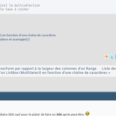
init la multisélection
le Case à cocher
)
, Title:=
"Résultat de la sélection"
t) en fonction d'une chaîne de caractères
lations et avantages(1)
erForm par rapport à la largeur des colonnes d'un Range
Liste des
'un ListBox (MultiSelect) en fonction d'une chaîne de caractères
»
iaire (tbl) sauf pour le plaisir de faire un
Join
après peut-être :