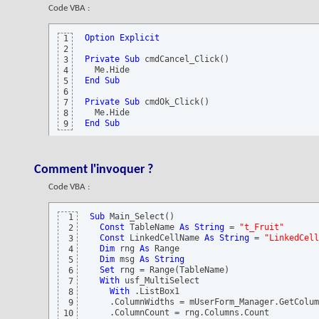
Code VBA :
Option
Explicit
1
2
Private
Sub
 cmdCancel_Click
(
)
3
4
End
Sub
5
6
Private
Sub
 cmdOk_Click
(
)
7
8
End
Sub
9
Comment l'invoquer ?
Code VBA :
Sub
 Main_Select
(
)
1
Const
 TableName 
As
String
 = 
"t_Fruit"
2
Const
 LinkedCellName 
As
String
 = 
"LinkedCell
3
Dim
 rng 
As
 Range

4
Dim
 msg 
As
String
5
Set
 rng = Range
(
TableName
)
6
With
 usf_MultiSelect

7
With
 .ListBox1

8
    .ColumnWidths = mUserForm_Manager.GetColum
9
    .ColumnCount = rng.Columns.Count

10