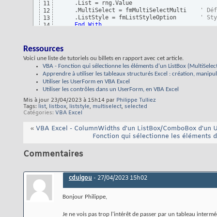
    .List = rng.Value

11
    .MultiSelect = fmMultiSelectMulti    
' Déf
12
    .ListStyle = fmListStyleOption       
' Sty
13
End
With
14
  .Show

15
  msg = GetSelectedValues
(
.ListBox1
)
16
  MsgBox IIf
(
Len
(
msg
)
, msg, 
"Pas de sélection"
17
Ressources
End
With
18
Voici une liste de tutoriels ou billets en rapport avec cet article.
  Unload usf_MultiSelect

19
VBA - Fonction qui sélectionne les éléments d'un ListBox (MultiSelec
Set
 rng = 
Nothing
20
Apprendre à utiliser les tableaux structurés Excel : création, manipu
End
Sub
21
Utiliser les UserForm en VBA Excel
Utiliser les contrôles dans un UserForm, en VBA Excel
Mis à jour 23/04/2023 à 15h14 par
Philippe Tulliez
Tags:
list
,
listbox
,
liststyle
,
multiselect
,
selected
Catégories
VBA Excel
«
VBA Excel - ColumnWidths d'un ListBox/ComboBox d'un Us
Fonction qui sélectionne les éléments d
Commentaires
cduigou
-
27/04/2023
15h02
Bonjour Philippe,
Je ne vois pas trop l'intérêt de passer par un tableau interméd