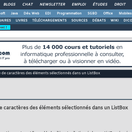
BLOGS
CHAT
NEWSLETTER
EMPLOI
ÉTUDES
DROIT
oft
Java
Dév. Web
EDI
Programmation
SGBD
Office
Mobiles
AIRES
LIVRES
TÉLÉCHARGEMENTS
SOURCES
DÉBATS
WIKI
DIC
ent !
 de caractères des éléments sélectionnés dans un ListBox
e caractères des éléments sélectionnés dans un ListBox