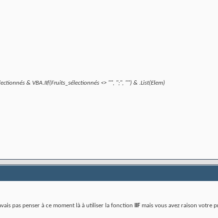
ectionnés & VBA.IIf(Fruits_sélectionnés <> "", ";", "") & .List(Elem)
avais pas penser à ce moment là à utiliser la fonction
IIF
mais vous avez raison votre p