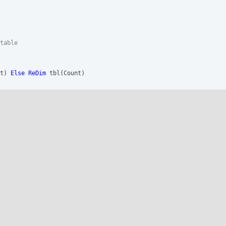
table
t
)
Else
ReDim
 tbl
(
Count
)
n
(
tbl, 
";"
)