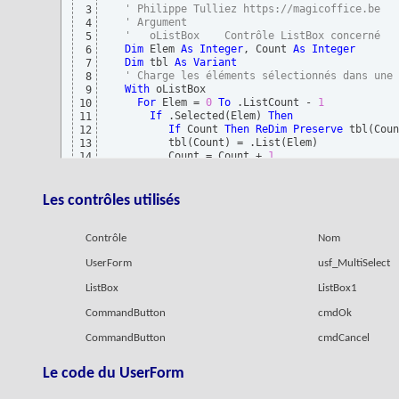
' Philippe Tulliez https://magicoffice.be
3
' Argument
4
'   oListBox    Contrôle ListBox concerné
5
Dim
 Elem 
As
Integer
, Count 
As
Integer
6
Dim
 tbl 
As
Variant
7
' Charge les éléments sélectionnés dans une 
8
With
 oListBox

9
For
 Elem = 
0
To
 .ListCount - 
1
10
If
 .Selected
(
Elem
)
Then
11
If
 Count 
Then
ReDim
Preserve
 tbl
(
Coun
12
         tbl
(
Count
)
 = .List
(
Elem
)
13
         Count = Count + 
1
14
End
If
15
Next
16
End
With
17
Les contrôles utilisés
If
 IsArray
(
tbl
)
Then
 GetSelectedValues = 
Joi
18
End
Function
19
Contrôle
Nom
UserForm
usf_MultiSelect
ListBox
ListBox1
CommandButton
cmdOk
CommandButton
cmdCancel
Le code du UserForm