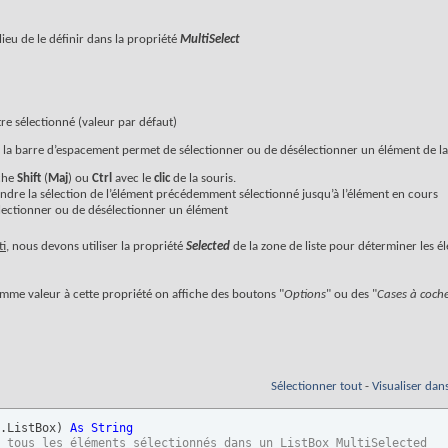
a lieu de le définir dans la propriété
MultiSelect
re sélectionné (valeur par défaut)
 la barre d’espacement permet de sélectionner ou de désélectionner un élément de la 
che
Shift
(
Maj
) ou
Ctrl
avec le
clic
de la souris.
ndre la sélection de l’élément précédemment sélectionné jusqu’à l’élément en cours
ectionner ou de désélectionner un élément
ti
, nous devons utiliser la propriété
Selected
de la zone de liste pour déterminer les é
omme valeur à cette propriété on affiche des boutons "
Options
" ou des "
Cases à coch
Sélectionner tout
-
Visualiser dan
.ListBox
)
As
String
 tous les éléments sélectionnés dans un ListBox MultiSelected