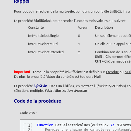
Rappel
Pour pouvoir effectuer de la multi-sélection dans un contrôle
ListBox
, il y 
La propriété
MultiSelect
peut prendre l'une des trois valeurs qui suivent
Constante
Valeur
Description
fmMultiSelectSingle
0
Un seul élément peut êt
fmMultiSelectMulti
1
Un clic ou un appui sur
fmMultiSelectExtended
2
Combinaison de la tou
Shift
+
Clic
permet d’éte
Ctrl
+
Clic
permet de sél
Important
: Lorsque la propriété
MultiSelect
est définie sur
Étendue
ou
Mul
De plus, la propriété
Value
du contrôle est toujours
Null
La propriété
LifeStyle
: Dans un
ListBox
, en mettant
1
(
fmListStyleOption
) c
sélections multiples (
Voir l'illustration ci-dessus
)
Code de la procédure
Code VBA :
Function
 GetSelectedValues
(
oListBox 
As
 MSForms
1
' Renvoie une chaîne de caractères contenant
2