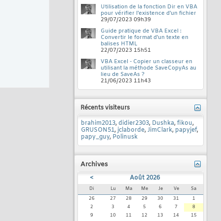
Utilisation de la fonction Dir en VBA
pour vérifier l'existence d'un fichier
29/07/2023
09h39
Guide pratique de VBA Excel :
Convertir le format d'un texte en
balises HTML
22/07/2023
15h51
VBA Excel - Copier un classeur en
utilisant la méthode SaveCopyAs au
lieu de SaveAs ?
21/06/2023
11h43
Récents visiteurs
brahim2013
,
didier2303
,
Dushka
,
fikou
,
GRUSON51
,
jclaborde
,
JimClark
,
papyjef
,
papy_guy
,
Polinusk
Archives
<
Août 2026
Di
Lu
Ma
Me
Je
Ve
Sa
26
27
28
29
30
31
1
2
3
4
5
6
7
8
9
10
11
12
13
14
15