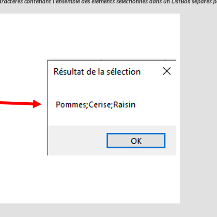
ractères contenant l'ensemble des éléments sélectionnés dans un
ListBox
séparés 