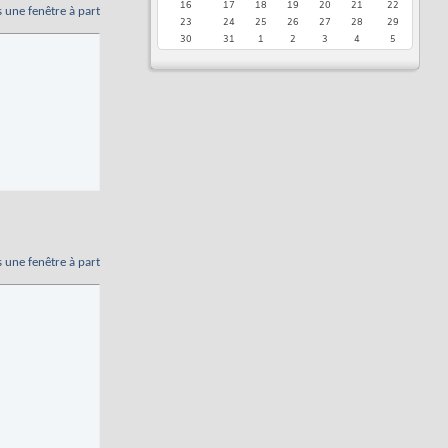
16
17
18
19
20
21
22
s une fenêtre à part
23
24
25
26
27
28
29
30
31
1
2
3
4
5
s une fenêtre à part