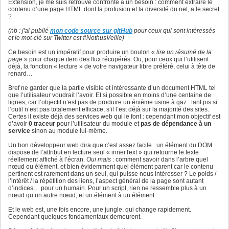
Extension, je me suis retrouvé confronté à un besoin : comment extraire le
contenu d’une page HTML dont la profusion et la diversité du net, a le secret
?
(nb : j'ai publié
mon code source sur gitHub
pour ceux qui sont intéressés
et le mot-clé sur Twitter est #NothusVeille)
Ce besoin est un impératif pour produire un bouton «
lire un résumé de la
page
» pour chaque item des flux récupérés. Ou, pour ceux qui l’utilisent
déjà, la fonction « lecture » de votre navigateur libre préféré, celui à tête de
renard…
Bref ne garder que la partie visible et intéressante d’un document HTML tel
que l’utilisateur voudrait l’avoir. Et si possible en moins d’une centaine de
lignes, car l’objectif n’est pas de produire un énième usine à gaz : tant pis si
l’outil n’est pas totalement efficace, s’il l’est déjà sur la majorité des sites.
Certes il existe déjà des services web qui le font : cependant mon objectif est
d’avoir
0 traceur
pour l’utilisateur du module et
pas de dépendance à un
service
sinon au module lui-même.
Un bon développeur web dira que c’est assez facile : un élément du DOM
dispose de l’attribut en lecture seul « innerText » qui retourne le texte
réellement affiché à l’écran.
Oui mais
: comment savoir dans l’arbre quel
nœud ou élément, et bien évidemment quel élément parent car le contenu
pertinent est rarement dans un seul, qui puisse nous intéresser ? Le poids /
l’intérêt / la répétition des liens, l’aspect général de la page sont autant
d’indices… pour un humain. Pour un script, rien ne ressemble plus à un
nœud qu’un autre nœud, et un élément à un élément.
Et le web est, une fois encore, une jungle, qui change rapidement.
Cependant quelques fondamentaux demeurent.