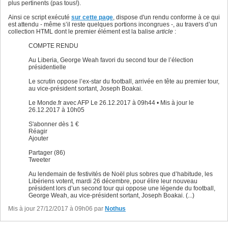
[
8
plus pertinents (pas tous!).
"#id"
,

9
(
element
)
 => 
{
return
(
element
!=
n
10
Ainsi ce script exécuté
sur cette page
, dispose d'un rendu conforme à ce qui
]
,

11
est attendu - même s’il reste quelques portions incongrues -, au travers d’un
[
12
collection HTML dont le premier élément est la balise
article
:
"getElementsByClassName"
,

13
(
element
)
 => 
{
return
(
element
.le
14
COMPTE RENDU
]
15
]
; 

16
Au Liberia, George Weah favori du second tour de l’élection
var
 determinants = 
{
17
présidentielle
"getElementsByTagName"
: 
[
"article"
, 
"cont
18
"#id"
: 
[
"page"
, 
"blog"
, 
"story"
, 
"content
19
Le scrutin oppose l’ex-star du football, arrivée en tête au premier tour,
"getElementsByClassName"
: 
[
"story"
, 
"blog
20
au vice-président sortant, Joseph Boakai.
}
21
var
 r = 
{
}
; 

22
Le Monde.fr avec AFP Le 26.12.2017 à 09h44 • Mis à jour le
for
(
var
 fct 
in
 determinants
)
{
23
26.12.2017 à 10h05
		items = determinants
[
fct
]
; 

24
		r
[
fct
]
 = items.
map
(
25
S'abonner dès 1 €
(
el_cherche, index, els_cherche
)
 
26
Réagir
if
(
fct!=
"#id"
)
{
27
Ajouter
return
document
.b
28
}
else
{
29
Partager (86)
return
document
.
g
30
Tweeter
}
31
}
32
Au lendemain de festivités de Noël plus sobres que d’habitude, les
)
; 

33
Libériens votent, mardi 26 décembre, pour élire leur nouveau
}
34
président lors d’un second tour qui oppose une légende du football,
for
(
var
 i=
0
; i<priorites.
length
; i++
)
{
35
George Weah, au vice-président sortant, Joseph Boakai. (...)
var
 _r = r
[
priorites
[
i
]
[
0
]
]
.
filter
(
36
			priorites
[
i
]
[
1
]
Mis à jour 27/12/2017 à 09h06 par
37
Nothus
)
; 

38
if
(
_r.length>
0
)
39