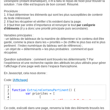
Désespéré (instant dramatique!), il m’a fallu le repas de Noël pour trouver la
solution : l’oie rôtie est toujours de bon conseil. Résumé.
Procédure :
1. Il faut déterminer les éléments qui sont les plus susceptibles de contenir
du texte intéressant.
2. Il faut les récupérer et vérifier s’ils existent dans la page.
3. Il faut trier par ordre d’importance et renvoyer le tout
par catégorie
d'éléments
(il y a donc une priorité principale puis secondaire).
Variables principales :
- un tableau de tableaux de la manière de déterminer si le contenu doit être
gardé, comme la place dans les « priorités » (le chiffre le plus bas est le plus
pertinent : l’index numérique du tableau sert de référence) ;
- un objet de « déterminants » les plus probables : comment et quoi
récupérer.
Question subsidiaire : comment sont trouvés les déterminants ? Par
l’expérience et une recherche rapide des attributs les plus utilisés pour gérer
l’affichage d’une page web dans l’espace francophone.
En Javascript, cela nous donne :
Code: [
Affichage
]
1
function
ExtraireContenuPertinent
(
)
{
2
var
 priorites = 
[
3
[
4
"getElementsByTagName"
,

5
(
element
)
 => 
{
return
(
element
.le
6
]
,

7
Ce code, exécuté dans une page, renverra la liste des éléments trouvés les