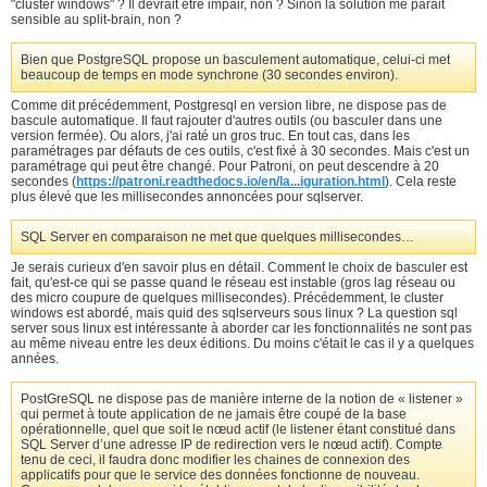
"cluster windows" ? Il devrait être impair, non ? Sinon la solution me parait
sensible au split-brain, non ?
Bien que PostgreSQL propose un basculement automatique, celui-ci met
beaucoup de temps en mode synchrone (30 secondes environ).
Comme dit précédemment, Postgresql en version libre, ne dispose pas de
bascule automatique. Il faut rajouter d'autres outils (ou basculer dans une
version fermée). Ou alors, j'ai raté un gros truc. En tout cas, dans les
paramétrages par défauts de ces outils, c'est fixé à 30 secondes. Mais c'est un
paramétrage qui peut être changé. Pour Patroni, on peut descendre à 20
secondes (
https://patroni.readthedocs.io/en/la...iguration.html
). Cela reste
plus élevé que les millisecondes annoncées pour sqlserver.
SQL Server en comparaison ne met que quelques millisecondes…
Je serais curieux d'en savoir plus en détail. Comment le choix de basculer est
fait, qu'est-ce qui se passe quand le réseau est instable (gros lag réseau ou
des micro coupure de quelques millisecondes). Précédemment, le cluster
windows est abordé, mais quid des sqlserveurs sous linux ? La question sql
server sous linux est intéressante à aborder car les fonctionnalités ne sont pas
au même niveau entre les deux éditions. Du moins c'était le cas il y a quelques
années.
PostGreSQL ne dispose pas de manière interne de la notion de « listener »
qui permet à toute application de ne jamais être coupé de la base
opérationnelle, quel que soit le nœud actif (le listener étant constitué dans
SQL Server d’une adresse IP de redirection vers le nœud actif). Compte
tenu de ceci, il faudra donc modifier les chaines de connexion des
applicatifs pour que le service des données fonctionne de nouveau.