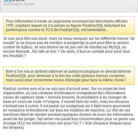
Tarul
a écrit:
02/08/2024
16h48
Pour information il existe un organisme recensant les bencmarks officiels
(TPC.org)dans lequel on n'a jamais vu figurer PostGreSQL tellement les
performance comme le TCO de PostGreSQL est lamentable...
Je suis peut être pas doué, mais j'ai beau naviguer sur les différents menus "all
results" je ne trouve pas de mention à postgresql (a part peut être la version
custom de fujitsu). Je suis étonné de ne pas voir de résultat sur MySQL ou
encore Mariadb. J'ai raté un truc ? Ou alors, il faut un compte pour avoir tous
les résultats ?
Bref si l'on est un tantinet rationnel et surtout écologique on devrait éliminer
PostGreSQL pour diminuer à la fois les coûts globaux licence comprise,
mais aussi pour consommer moins d'énergie pour faire la même chose !
Radical comme avis et je ne suis pas d'accord avec. Sur un projet de mon
organisation, où une centaine d'ordinateurs enregistrant des informations
issues de capteurs (date + donnée binaire), le prestataire à du changer de
base en cours de route. A l'origine, il voulait faire du redis, mais les bécanes
n'arrivait pas à suivre. Il est passé sur postgresql car il était moins gourmand
en ressource et fonctionner sur tous les modèles de machine. Le rôle de ces
machines étant de stocker pendant quelques dizaine de jours les informations
avant de les purger. Sql server me parait trop consommateur pour ce genre cas
d'usage (512 mo minimum hors ram pour l'os ? + 6Go d'espace disques pour
les binaires).