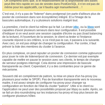
On comprend donc que, si le rétablissement de la disponibilité des bases
peut être très rapide en cas de sinistre dans PostGreSQL, il n’en est pas de
même pour les applicatifs, car il faudra agir manuellement… !
C'est vrai, il n'y a pas de "listener" dans postgresql (on parle d'ailleurs plus de
pooler de connexion dans son écosystème) intégré. Et a l'image de la
bascules automatique, il y a plusieurs solutions malgré tout.
La première, c'est le client lui même qui le fait. Le driver
jdbc
, ou la
libpq
sont
capables d'avoir plusieurs serveurs dans leur configuration. Il est possible
d'indiquer si on veut avoir une session capable d'écrire ou pas (load balancing
de la lecture). A l'ouverture de la session, le client va tester si l'instance
courante répond à ces critères, si ce n'est pas le cas, il passera à la suivante.
Avec ceci, on est pas obligé de changer la configuration. Par contre, il faut
prévoir la liste des membres du cluster à l'avance.
En plus complexe, on peut rajouter un pooler de connexion comme pgbouncer
pour jouer le role de listener/pool de connexion. Ce dernier est par exemple
capable de mettre en pause le session avec ses clients, le temps de changer
de serveur postgres interrogé. Cela donne une impression de bascule
transparente au client. Cependant, il y a des contraintes pour ce genre de
mécanisme.
Souvent cité en complément de patroni, la mise en place d'un ha-proxy (ou
plusieurs pour eviter le SPOF). Pas de transition transparente vers le nouveau
maitre, il est assez simple de configurer ha-proxy pour changer sa
configuration en fonction de l'état du cluster "patroni". Utile si le client ou
l'application ne peut user des possibilités proposé par libpq ou autre. Après, on
se fait un dns-roundrobing sur les instances ha-proxy et hop plus besoin de
configurer plusieurs hôtes