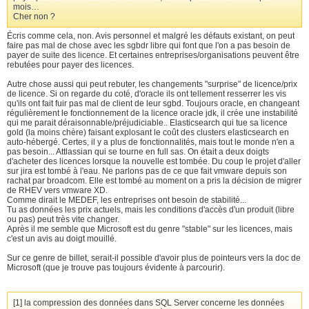
mois…
Cher non ?
Écris comme cela, non. Avis personnel et malgré les défauts existant, on peut
faire pas mal de chose avec les sgbdr libre qui font que l'on a pas besoin de
payer de suite des licence. Et certaines entreprises/organisations peuvent être
rebutées pour payer des licences.
Autre chose aussi qui peut rebuter, les changements "surprise" de licence/prix
de licence. Si on regarde du coté, d'oracle ils ont tellement resserrer les vis
qu'ils ont fait fuir pas mal de client de leur sgbd. Toujours oracle, en changeant
régulièrement le fonctionnement de la licence oracle jdk, il crée une instabilité
qui me parait déraisonnable/préjudiciable.. Elasticsearch qui tue sa licence
gold (la moins chère) faisant explosant le coût des clusters elasticsearch en
auto-hébergé. Certes, il y a plus de fonctionnalités, mais tout le monde n'en a
pas besoin... Attlassian qui se tourne en full sas. On était a deux doigts
d'acheter des licences lorsque la nouvelle est tombée. Du coup le projet d'aller
sur jira est tombé à l'eau. Ne parlons pas de ce que fait vmware depuis son
rachat par broadcom. Elle est tombé au moment on a pris la décision de migrer
de RHEV vers vmware XD.
Comme dirait le MEDEF, les entreprises ont besoin de stabilité...
Tu as données les prix actuels, mais les conditions d'accès d'un produit (libre
ou pas) peut très vite changer.
Après il me semble que Microsoft est du genre "stable" sur les licences, mais
c'est un avis au doigt mouillé.
Sur ce genre de billet, serait-il possible d'avoir plus de pointeurs vers la doc de
Microsoft (que je trouve pas toujours évidente à parcourir).
[1] la compression des données dans SQL Server concerne les données