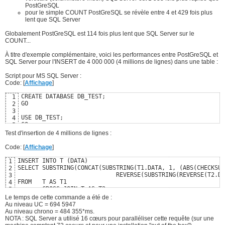
PostGreSQL
pour le simple COUNT PostGreSQL se révèle entre 4 et 429 fois plus
lent que SQL Server
Globalement PostGreSQL est 114 fois plus lent que SQL Server sur le
COUNT...
À titre d'exemple complémentaire, voici les performances entre PostGreSQL et
SQL Server pour l'INSERT de 4 000 000 (4 millions de lignes) dans une table :
Script pour MS SQL Server :
Code: [
Affichage
]
CREATE DATABASE DB_TEST;

1
GO

2
3
USE DB_TEST;

4
GO

5
6
Test d'insertion de 4 millions de lignes :
CREATE TABLE T (K INT IDENTITY PRIMARY KEY,

7
	           DATA   VARCHAR(32));

8
Code: [
Affichage
]
9
INSERT INTO T (DATA) VALUES 

10
INSERT INTO T (DATA)

1
('Tribui autem sed ego memineram m'),

11
SELECT SUBSTRING(CONCAT(SUBSTRING(T1.DATA, 1, (ABS(CHECKSUM
2
('hi in mihi credo si pueris pueri'),

12
	                    REVERSE(SUBSTRING(REVERSE(T2.DATA), 1, (ABS(CHECKSUM(NEWID()) % 32))))), 1, 32)  

3
('et nec sed tantum videris credo '),

13
FROM   T AS T1

4
('aulum nec quod ut in ut Quo aut '),

14
       CROSS JOIN T AS T2

5
('ec de nemo amice fuit autem trib'),

15
ORDER BY CHECKSUM(NEWID()) OFFSET 0 ROW FETCH NEXT 4000000 
6
Le temps de cette commande a été de :
('i autem Catone pueris aut nec mo'),

16
Au niveau UC = 694 5947
('tem omittam videris modo fuit se'),

17
Au niveau chrono = 484 355*ms.
(',t pueris tribui recte non quide'),

18
NOTA : SQL Server a utilisé 16 cœurs pour paralléliser cette requête (sur une
('Quo Cato si recte mihi Paulum hi'),

19