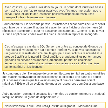
Avec PostGreSQL vous aurez donc toujours un nœud dont toutes les bases
sont actives et sur l’autre toutes passives avec l’étrange impression que le
serveur accueillant toutes les bases passives dispose de ressources
presque toutes totalement inexploitées.
Pour rebondir sur la seconde phrase, les instances secondaires peuvent servir
pour faire de la lecture. Il faudra faire attention à la fraicheur des données (si
réplication asynchrone) pour ne pas avoir des surprises. Comme j'ai pu le voir
sur une application codée avec les pieds utilisant un replicaset mongodb....
Ceci n’est pas le cas dans SQL Server, car grâce au concept de Groupe de
Disponibilité, vous pouvez par exemple, enrôler 50 % de vos bases dans
un groupe et le reste dans l’autre, le groupe 1 étant actif sur le nœud A et le
groupe 2 actif sur le nœud B. Ceci améliore grandement les performances
globales du service des données, ou encore, permet de choisir des
serveurs moins « costaud » au niveau des ressources afin d’économiser
sur le matériel et les licences…
Je comprends bien l'avantage de cette architectures (en fait surtout si on utilise
des machines physiques), mais il se passe quoi si on a une base qui bouffe
plus des ressources que les voisines au point que ces dernières soient
ralenties ? Existe-t-il un système de quota de ressources données à une base
?
Autre question, comment se passe les montées de version (mineure et majeur)
lorsqu'on utilise un group de disponibilité ?
Nous savons tous que PostGreSQL est un outil gratuit… Mais dans une