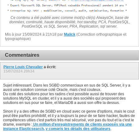
Ce contenu a été publié avec comme mot(s)-clé(s) AlwaysOn, base de
données, continuité, haute disponibilité, hot standby, PCA, PostGreSQL,
PostGreSQL vs SQL Server, PRA, Replication, sql server.
Mis à jour 15/09/2024 à 21h18 par
Malick
(Correction orthographique et
typographique)
Commentaires
Pierre Louis Chevalier
a écrit:
15/07/2024
20h34
Sujet intéressant. Dans les SGBD commerciaux en sus de SQL Server, il y a
aussi une solution connue coté Oracle, mais c'est couteux.
Du coté des solutions pour les radins c'est possible aussi de trouver des
solutions MySQL en cluster, et il y a aussi des sociétés qui proposent des
solutions en sus pour se faire, et MariaDB a aussi son offre la dessus.
Sinon il y a des offres de SGBD en cloud avec ce genre d'options, mais le cout
peut être parfois prohibitif, et il y a toujours la peur de se faire hacker, fautes de
compétences utiles c'est parfois très mal sécurisé, voir pas du tout et la c'est le
drame, exemple :
Un million d'enregistrements de clients exposés via une
instance Elasticsearch, y compris les détails des utilisateurs
.