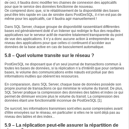
de ceci, il faudra donc modifier les chaines de connexion des applicatifs
pour que le service des données fonctionne de nouveau.
On comprend donc que, si le rétablissement de la disponibilité des bases
peut être très rapide en cas de sinistre dans PostGreSQL, il n’en est pas de
même pour les applicatifs, car il faudra agir manuellement !
Dans SQL Server, chaque groupe de disponibilité rassemblant différentes
bases est généralement doté d’un listener qui redirige le flux des requêtes
applicatives sur le serveur actif de manière totalement transparente du point
de vue des applications. Il n’y a donc aucune action à entreprendre au
niveau des applications pour que celles-ci continuent d’accéder aux
données de la base active en cas de basculement automatique.
5.8 – Quel volume transite sur le réseau ?
PostGreSQL ne disposant que d’un seul journal de transactions commun à
toutes les bases de données, si la réplication n’a d'intérêt que pour certaines
bases, le volume des communications entre nœuds est pollué par des
informations inutiles qui obèrent les ressources.
En comparaison, dans SQL Server, chaque base de données possède son
propre journal de transactions ce qui minimise le volume du transit. De plus,
SQL Server pratique la compression des données des tables et index ce qui
permet de diminuer encore plus le volume du transit. La compression des
données étant une fonctionnalité inconnue de PostGreSQL [1].
De surcroit, les informations transmises sont elles aussi compressées avant
d'être envoyées sur le réseau, en particulier si elles ne le sont déjà pas au
niveau des tables et des index...
5.9 – La réplication peut-elle assurer la répartition de