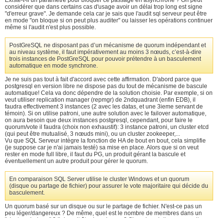
considérer que dans certains cas d'usage avoir un délai trop long est signe
"d'erreur grave". Je demande cela car je sais que l'audit sql serveur peut être
en mode "on bloque si on peut plus auditer" ou laisser les opérations continuer
même si l'audit n'est plus possible.
PostGreSQL ne disposant pas d’un mécanisme de quorum indépendant et
au niveau système, il faut impérativement au moins 3 nœuds, c’est-à-dire
trois instances de PostGreSQL pour pouvoir prétendre à un basculement
automatique en mode synchrone.
Je ne suis pas tout à fait d'accord avec cette affirmation. D'abord parce que
postgresql en version libre ne dispose pas du tout de mécanisme de bascule
automatique! Cela va donc dépendre de la solution choisie. Par exemple, si on
veut utiliser replication manager (repmgr) de 2ndquadrant (enfin EDB), il
faudra effectivement 3 instances (2 avec les datas, et une 3ieme servant de
témoin). Si on utilise patroni, une autre solution avec le failover automatique,
on aura besoin que deux instances postgresql, cependant, pour faire le
quorum/vote il faudra (choix non exhaustif): 3 instance patroni, un cluster etcd
(qui peut être mutualisé, 3 nœuds mini), ou un cluster zookeeper,...
Vu que SQL Serveur intègre la fonction de HA de bout en bout, cela simplifie
(je suppose car je n'ai jamais testé) sa mise en place. Alors que si on veut
rester en mode full libre, il faut du PG, un produit gérant la bascule et
éventuellement un autre produit pour gérer le quorum.
En comparaison SQL Server utilise le cluster Windows et un quorum
(disque ou partage de fichier) pour assurer le vote majoritaire qui décide du
basculement.
Un quorum basé sur un disque ou sur le partage de fichier. N'est-ce pas un
peu léger/dangereux ? De même, quel est le nombre de membres dans un