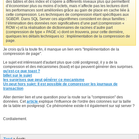
des tables et des index et s’opère a différents niveaux plus qui permettent
d’économiser plus ou moins d’octets, mais n’affecte pas les lectures dont
les performances sont améliorées grâce au gain de place en cache liée à
cette compression. Les techniques de compression étant spécifiques aux
SGBDR. Dans SQL Server ces algorithmes consistent en deux familles :
l’élimination des données non significatives d’une part (compression «
ROW ») et la réalisation de dictionnaires de racines d’autre part
(compression de type « PAGE ») dont on trouvera, pour cette dernière,
quelques les détails techniques ici : Implémentation de la compression de
page.
Je crois qu'à la toute fin, il manque un lien vers "Implémentation de la
compression de page".
Le sujet est intéressant d'autant plus que coté postgresql, il y a de la
compression et des mécanismes (toast) et qui peuvent générer des surprises.
qu'est-ce que toast ?
billet sur le sujet
les surprises que peut générer ce mecanisme
Un peut hors sujet: Il est possible de compresser les journaux de
transaction
Aller dernier lien et une question pour la route sur la "compression" des
données. Cet
article
explique l'influence de l'ordre des colonnes sur la taille
de la table en postgresql. Ce phénomène existe-t-il également sur sql server ?
Cordialement.