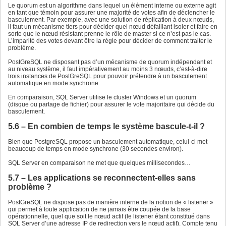
Le quorum est un algorithme dans lequel un élément interne ou externe agit
en tant que témoin pour assurer une majorité de votes afin de déclencher le
basculement. Par exemple, avec une solution de réplication à deux nœuds,
il faut un mécanisme tiers pour décider quel nœud défaillant isoler et faire en
sorte que le nœud résistant prenne le rôle de master si ce n’est pas le cas.
L’imparité des votes devant être la règle pour décider de comment traiter le
problème.
PostGreSQL ne disposant pas d’un mécanisme de quorum indépendant et
au niveau système, il faut impérativement au moins 3 nœuds, c’est-à-dire
trois instances de PostGreSQL pour pouvoir prétendre à un basculement
automatique en mode synchrone.
En comparaison, SQL Server utilise le cluster Windows et un quorum
(disque ou partage de fichier) pour assurer le vote majoritaire qui décide du
basculement.
5.6 – En combien de temps le système bascule-t-il ?
Bien que PostgreSQL propose un basculement automatique, celui-ci met
beaucoup de temps en mode synchrone (30 secondes environ).
SQL Server en comparaison ne met que quelques millisecondes…
5.7 – Les applications se reconnectent-elles sans
problème ?
PostGreSQL ne dispose pas de manière interne de la notion de « listener »
qui permet à toute application de ne jamais être coupée de la base
opérationnelle, quel que soit le nœud actif (le listener étant constitué dans
SQL Server d’une adresse IP de redirection vers le nœud actif). Compte tenu