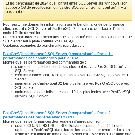
Et les benchmark
de 2024
que l'on fait entre SQL Server sur Windows (son
supposé OS de prédilection) et PostGre SQL sur Linux montrent qu'il n'y a
pas photo.
...
Pourrais tu me donner les informations sur le benchmarks de performance
effectués entre SQL Server et PostGreSQL ? Parce que c'est facile d'affirmer,
mais difficile de vérifier...
Pour ma part tous les benchmarks que j'ai effectué entre les deux montrent que
SQL Server bat à plate couture PostGreSQL.
Quelques exemples de benchmarks reproductible :
PostGreSQL vs Microsoft SQL Server (comparaison) – Partie 1 :
performances des commandes pour le DBA
Montre que les performances des commandes de :
chargement de fichier sont 5 fois plus lentes avec PostGreSQL qu'avec
SQL Server
création d'index sont 14 fois plus lente avec PostGreSQL qu'avec SQL
Server
maintenance d'index sont 32 fois plus lents avec PostGreSQL qu'avec
SQL Server
maintenance des statistiques sont 10 fois plus lentes avec PostGreSQL
qu'avec SQL Server
PostGreSQL vs Microsoft SQL Server (comparaison) – Partie 2 :
performances des requêtes avec COUNT
Montre que les performances des requêtes d'agrégation sont :
pour le COUNT DISTINCT : SQL Server est entre 61 et 561 fois plus
rapide que PostGreSQL dans toutes les situations, et avec l’indexation
verticale (columnstore index) SQL Server est 1 533 fois plus rapide que