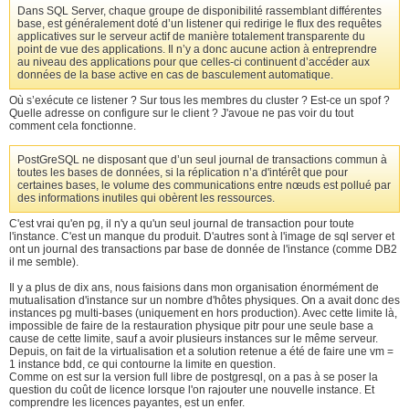
Dans SQL Server, chaque groupe de disponibilité rassemblant différentes
base, est généralement doté d’un listener qui redirige le flux des requêtes
applicatives sur le serveur actif de manière totalement transparente du
point de vue des applications. Il n’y a donc aucune action à entreprendre
au niveau des applications pour que celles-ci continuent d’accéder aux
données de la base active en cas de basculement automatique.
Où s’exécute ce listener ? Sur tous les membres du cluster ? Est-ce un spof ?
Quelle adresse on configure sur le client ? J'avoue ne pas voir du tout
comment cela fonctionne.
PostGreSQL ne disposant que d’un seul journal de transactions commun à
toutes les bases de données, si la réplication n’a d'intérêt que pour
certaines bases, le volume des communications entre nœuds est pollué par
des informations inutiles qui obèrent les ressources.
C'est vrai qu'en pg, il n'y a qu'un seul journal de transaction pour toute
l'instance. C'est un manque du produit. D'autres sont à l'image de sql server et
ont un journal des transactions par base de donnée de l'instance (comme DB2
il me semble).
Il y a plus de dix ans, nous faisions dans mon organisation énormément de
mutualisation d'instance sur un nombre d'hôtes physiques. On a avait donc des
instances pg multi-bases (uniquement en hors production). Avec cette limite là,
impossible de faire de la restauration physique pitr pour une seule base a
cause de cette limite, sauf a avoir plusieurs instances sur le même serveur.
Depuis, on fait de la virtualisation et a solution retenue a été de faire une vm =
1 instance bdd, ce qui contourne la limite en question.
Comme on est sur la version full libre de postgresql, on a pas à se poser la
question du coût de licence lorsque l'on rajouter une nouvelle instance. Et
comprendre les licences payantes, est un enfer.