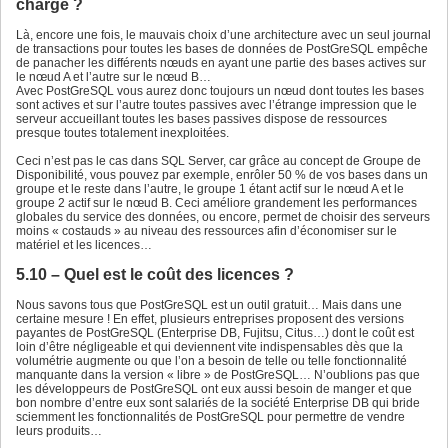
charge ?
Là, encore une fois, le mauvais choix d’une architecture avec un seul journal
de transactions pour toutes les bases de données de PostGreSQL empêche
de panacher les différents nœuds en ayant une partie des bases actives sur
le nœud A et l’autre sur le nœud B…
Avec PostGreSQL vous aurez donc toujours un nœud dont toutes les bases
sont actives et sur l’autre toutes passives avec l’étrange impression que le
serveur accueillant toutes les bases passives dispose de ressources
presque toutes totalement inexploitées.
Ceci n’est pas le cas dans SQL Server, car grâce au concept de Groupe de
Disponibilité, vous pouvez par exemple, enrôler 50 % de vos bases dans un
groupe et le reste dans l’autre, le groupe 1 étant actif sur le nœud A et le
groupe 2 actif sur le nœud B. Ceci améliore grandement les performances
globales du service des données, ou encore, permet de choisir des serveurs
moins « costauds » au niveau des ressources afin d’économiser sur le
matériel et les licences…
5.10 – Quel est le coût des licences ?
Nous savons tous que PostGreSQL est un outil gratuit… Mais dans une
certaine mesure ! En effet, plusieurs entreprises proposent des versions
payantes de PostGreSQL (Enterprise DB, Fujitsu, Citus…) dont le coût est
loin d’être négligeable et qui deviennent vite indispensables dès que la
volumétrie augmente ou que l’on a besoin de telle ou telle fonctionnalité
manquante dans la version « libre » de PostGreSQL… N’oublions pas que
les développeurs de PostGreSQL ont eux aussi besoin de manger et que
bon nombre d’entre eux sont salariés de la société Enterprise DB qui bride
sciemment les fonctionnalités de PostGreSQL pour permettre de vendre
leurs produits…