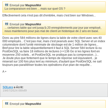
Envoyé par
MagnusMoi
La comparaison est bien ... mais sur quel OS ?
Effectivement cela n'est pas dit d'emblée, mais c'est bien sur Windows...
Envoyé par
MagnusMoi
... certaines table qui ont jusqu'à 20 enregistrements par jour par employé,
nous maintenons pour pas mal de client un historique de 2 ans en base.
Donc au pire 584 millions de lignes dans la table de votre client avec ses 40
000 employés... C'est pas mal, mais c'est peanuts avec SQL Server et un index
columnstore dont l'unité minimale de stockage est de 1 million de lignes...
Bref pour lire la table séquentiellement il faut à SQL Server 584 lecture là ou
PostGreSQL va faire 18 millions de lectures (=>136 Go si les lignes font en
moyenne 250 octets... et PostGreSQL ne pratique pas la compression...)...
Je doute plus que fortement que le temps de réponse soit équivalent... je
miserait sur 100 fois plus lent au minimum, d'autant que PostGreSQL ne sait
toujours pas paralléliser toutes les opérations d'un plan de requête...
A +
SQLpro
a écrit:
19/07/2024
08h49
Envoyé par
MagnusMoi
...