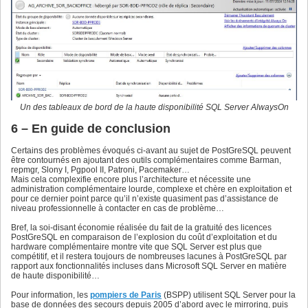
Un des tableaux de bord de la haute disponibilité SQL Server AlwaysOn
6 – En guide de conclusion
Certains des problèmes évoqués ci-avant au sujet de PostGreSQL peuvent
être contournés en ajoutant des outils complémentaires comme Barman,
repmgr, Slony I, Pgpool II, Patroni, Pacemaker…
Mais cela complexifie encore plus l’architecture et nécessite une
administration complémentaire lourde, complexe et chère en exploitation et
pour ce dernier point parce qu’il n’existe quasiment pas d’assistance de
niveau professionnelle à contacter en cas de problème…
Bref, la soi-disant économie réalisée du fait de la gratuité des licences
PostGreSQL en comparaison de l’explosion du coût d’exploitation et du
hardware complémentaire montre vite que SQL Server est plus que
compétitif, et il restera toujours de nombreuses lacunes à PostGreSQL par
rapport aux fonctionnalités incluses dans Microsoft SQL Server en matière
de haute disponibilité…
Pour information, les
pompiers de Paris
(BSPP) utilisent SQL Server pour la
base de données des secours depuis 2005 d’abord avec le mirroring, puis