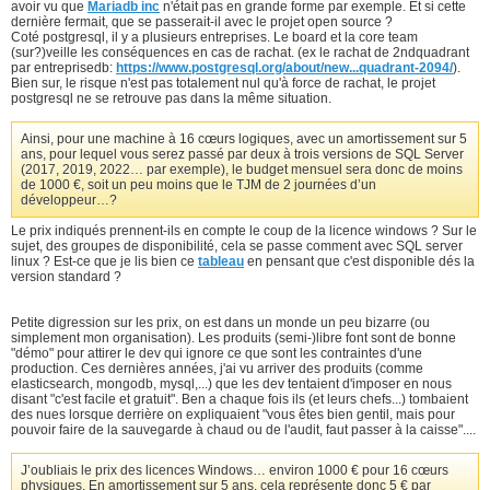
avoir vu que
Mariadb inc
n'était pas en grande forme par exemple. Et si cette
dernière fermait, que se passerait-il avec le projet open source ?
Coté postgresql, il y a plusieurs entreprises. Le board et la core team
(sur?)veille les conséquences en cas de rachat. (ex le rachat de 2ndquadrant
par entreprisedb:
https://www.postgresql.org/about/new...quadrant-2094/
).
Bien sur, le risque n'est pas totalement nul qu'à force de rachat, le projet
postgresql ne se retrouve pas dans la même situation.
Ainsi, pour une machine à 16 cœurs logiques, avec un amortissement sur 5
ans, pour lequel vous serez passé par deux à trois versions de SQL Server
(2017, 2019, 2022… par exemple), le budget mensuel sera donc de moins
de 1000 €, soit un peu moins que le TJM de 2 journées d’un
développeur…?
Le prix indiqués prennent-ils en compte le coup de la licence windows ? Sur le
sujet, des groupes de disponibilité, cela se passe comment avec SQL server
linux ? Est-ce que je lis bien ce
tableau
en pensant que c'est disponible dés la
version standard ?
Petite digression sur les prix, on est dans un monde un peu bizarre (ou
simplement mon organisation). Les produits (semi-)libre font sont de bonne
"démo" pour attirer le dev qui ignore ce que sont les contraintes d'une
production. Ces dernières années, j'ai vu arriver des produits (comme
elasticsearch, mongodb, mysql,...) que les dev tentaient d'imposer en nous
disant "c'est facile et gratuit". Ben a chaque fois ils (et leurs chefs...) tombaient
des nues lorsque derrière on expliquaient "vous êtes bien gentil, mais pour
pouvoir faire de la sauvegarde à chaud ou de l'audit, faut passer à la caisse"....
J’oubliais le prix des licences Windows… environ 1000 € pour 16 cœurs
physiques. En amortissement sur 5 ans, cela représente donc 5 € par