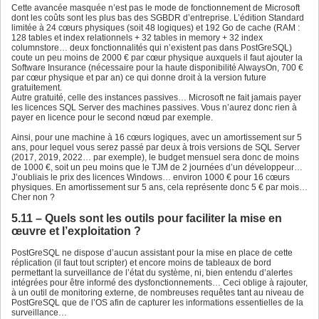
Cette avancée masquée n’est pas le mode de fonctionnement de Microsoft
dont les coûts sont les plus bas des SGBDR d’entreprise. L’édition Standard
limitée à 24 cœurs physiques (soit 48 logiques) et 192 Go de cache (RAM :
128 tables et index relationnels + 32 tables in memory + 32 index
columnstore… deux fonctionnalités qui n’existent pas dans PostGreSQL)
coute un peu moins de 2000 € par cœur physique auxquels il faut ajouter la
Software Insurance (nécessaire pour la haute disponibilité AlwaysOn, 700 €
par cœur physique et par an) ce qui donne droit à la version future
gratuitement.
Autre gratuité, celle des instances passives… Microsoft ne fait jamais payer
les licences SQL Server des machines passives. Vous n’aurez donc rien à
payer en licence pour le second nœud par exemple.
Ainsi, pour une machine à 16 cœurs logiques, avec un amortissement sur 5
ans, pour lequel vous serez passé par deux à trois versions de SQL Server
(2017, 2019, 2022… par exemple), le budget mensuel sera donc de moins
de 1000 €, soit un peu moins que le TJM de 2 journées d’un développeur…
J’oubliais le prix des licences Windows… environ 1000 € pour 16 cœurs
physiques. En amortissement sur 5 ans, cela représente donc 5 € par mois…
Cher non ?
5.11 – Quels sont les outils pour faciliter la mise en
œuvre et l’exploitation ?
PostGreSQL ne dispose d’aucun assistant pour la mise en place de cette
réplication (il faut tout scripter) et encore moins de tableaux de bord
permettant la surveillance de l’état du système, ni, bien entendu d’alertes
intégrées pour être informé des dysfonctionnements… Ceci oblige à rajouter,
à un outil de monitoring externe, de nombreuses requêtes tant au niveau de
PostGreSQL que de l’OS afin de capturer les informations essentielles de la
surveillance…