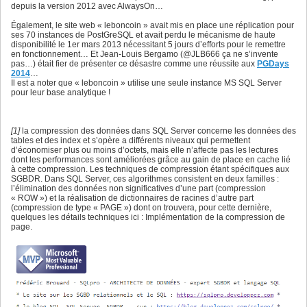
depuis la version 2012 avec AlwaysOn…
Également, le site web « leboncoin » avait mis en place une réplication pour
ses 70 instances de PostGreSQL et avait perdu le mécanisme de haute
disponibilité le 1er mars 2013 nécessitant 5 jours d’efforts pour le remettre
en fonctionnement… Et Jean-Louis Bergamo (@JLB666 ça ne s’invente
pas…) était fier de présenter ce désastre comme une réussite aux
PGDays
2014
…
Il est a noter que « leboncoin » utilise une seule instance MS SQL Server
pour leur base analytique !
[1]
la compression des données dans SQL Server concerne les données des
tables et des index et s’opère a différents niveaux qui permettent
d’économiser plus ou moins d’octets, mais elle n’affecte pas les lectures
dont les performances sont améliorées grâce au gain de place en cache lié
à cette compression. Les techniques de compression étant spécifiques aux
SGBDR. Dans SQL Server, ces algorithmes consistent en deux familles :
l’élimination des données non significatives d’une part (compression
« ROW ») et la réalisation de dictionnaires de racines d’autre part
(compression de type « PAGE ») dont on trouvera, pour cette dernière,
quelques les détails techniques ici : Implémentation de la compression de
page.