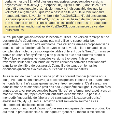
certaine mesure ! En effet plusieurs entreprises proposent des versions
payantes de PostGreSQL (Enterprise DB, Fujitsu, Citus…) dont le coût est
loin d’être négligeable et qui deviennent vite indispensable dès que la
volumétrie augmente ou que l’on a besoin de telle ou telle fonctionnalité
manquante dans la version « libre » de PostGreSQL… N’oublions pas que
les développeurs de PostGreSQL ont eux aussi besoin de manger et que
bon nombre d’entre eux sont salariés de la société Enterprise DB qui bride
sciemment les fonctionnalités de PostGreSQL pour permettre de vendre
leurs produits…
Je n'ai presque jamais ressenti le besoin d'utiliser une version "entreprise" de
postgresql. Au début, nous avons pas mal utilisé le support (dalibo,
2ndquadrant,..) avant d'être autonome. Ces versions fermées proposent sans
doute certaines fonctionnalités en avance sur la version libre (un audit plus
complet, des moteurs de stockage de tables différent que la "heap",...), mais je
trouve pourtant l'écosystème pg bien plus sains que pour d'autres produits
"libre". Les entreprises vendant des versions évoluées, finissent par
reverser/discuter du bien fondé de mettre certaines nouvelles fonctionnalité
dans la version libre de postgresql. J'aime lire de temps en temps les
discutions qu'ont pu avoir les dev sur certaines fonctionnalités.
Tu as raison de dire que les dev de postgres doivent manger (comme nous
tous). Pourtant, selon mon avis, la base postgres est la base la plus saine dans
le monde libre. Il n'y a pas qu'une seule entreprise derrière! C'est assez rare
dans le monde relationnelle (voir des bdd ?) pour être souligné. Ces dernières
années, on a vu trop souvent des bases "libres" se refermer petit à petit vers un
modèle "freenium", "open core" ou tout autre dénomination. Je pense à
mongodb (impossible de faire la prod sans passé à la cause entreprise),
elasticsearch, MySQL, redis... Amazon étant souvent la source de ces
changements de licence et de confli.
Leur point commun était d'avoir qu'une seule entreprise derrière le produit. Ce
qui rend le produit sensible au manque d'argent et au rachat. Il me semble