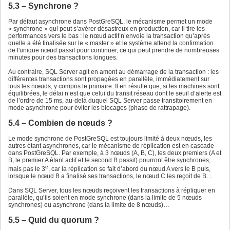
5.3 – Synchrone ?
Par défaut asynchrone dans PostGreSQL, le mécanisme permet un mode
« synchrone » qui peut s’avérer désastreux en production, car il tire les
performances vers le bas : le nœud actif n’envoie la transaction qu’après
quelle a été finalisée sur le « master » et le système attend la confirmation
de l'unique nœud passif pour continuer, ce qui peut prendre de nombreuses
minutes pour des transactions longues.
Au contraire, SQL Server agit en amont au démarrage de la transaction : les
différentes transactions sont propagées en parallèle, immédiatement sur
tous les nœuds, y compris le primaire. Il en résulte que, si les machines sont
équilibrées, le délai n’est que celui du transit réseau dont le seuil d’alerte est
de l’ordre de 15 ms, au-delà duquel SQL Server passe transitoirement en
mode asynchrone pour éviter les blocages (phase de rattrapage).
5.4 – Combien de nœuds ?
Le mode synchrone de PostGreSQL est toujours limité à deux nœuds, les
autres étant asynchrones, car le mécanisme de réplication est en cascade
dans PostGreSQL. Par exemple, à 3 nœuds (A, B, C), les deux premiers (A et
B, le premier A étant actif et le second B passif) pourront être synchrones,
e
mais pas le 3
, car la réplication se fait d’abord du nœud A vers le B puis,
lorsque le nœud B a finalisé ses transactions, le nœud C les reçoit de B…
Dans SQL Server, tous les nœuds reçoivent les transactions à répliquer en
parallèle, qu’ils soient en mode synchrone (dans la limite de 5 nœuds
synchrones) ou asynchrone (dans la limite de 8 nœuds)…
5.5 – Quid du quorum ?