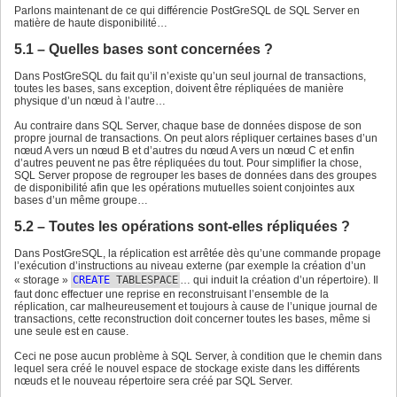
Parlons maintenant de ce qui différencie PostGreSQL de SQL Server en
matière de haute disponibilité…
5.1 – Quelles bases sont concernées ?
Dans PostGreSQL du fait qu’il n’existe qu’un seul journal de transactions,
toutes les bases, sans exception, doivent être répliquées de manière
physique d’un nœud à l’autre…
Au contraire dans SQL Server, chaque base de données dispose de son
propre journal de transactions. On peut alors répliquer certaines bases d’un
nœud A vers un nœud B et d’autres du nœud A vers un nœud C et enfin
d’autres peuvent ne pas être répliquées du tout. Pour simplifier la chose,
SQL Server propose de regrouper les bases de données dans des groupes
de disponibilité afin que les opérations mutuelles soient conjointes aux
bases d’un même groupe…
5.2 – Toutes les opérations sont-elles répliquées ?
Dans PostGreSQL, la réplication est arrêtée dès qu’une commande propage
l’exécution d’instructions au niveau externe (par exemple la création d’un
« storage »
CREATE
TABLESPACE
… qui induit la création d’un répertoire). Il
faut donc effectuer une reprise en reconstruisant l’ensemble de la
réplication, car malheureusement et toujours à cause de l’unique journal de
transactions, cette reconstruction doit concerner toutes les bases, même si
une seule est en cause.
Ceci ne pose aucun problème à SQL Server, à condition que le chemin dans
lequel sera créé le nouvel espace de stockage existe dans les différents
nœuds et le nouveau répertoire sera créé par SQL Server.