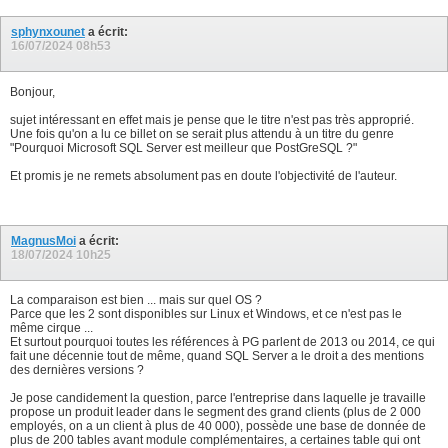
sphynxounet
a écrit:
16/07/2024
08h53
Bonjour,
sujet intéressant en effet mais je pense que le titre n'est pas très approprié.
Une fois qu'on a lu ce billet on se serait plus attendu à un titre du genre
"Pourquoi Microsoft SQL Server est meilleur que PostGreSQL ?"
Et promis je ne remets absolument pas en doute l'objectivité de l'auteur.
MagnusMoi
a écrit:
18/07/2024
10h25
La comparaison est bien ... mais sur quel OS ?
Parce que les 2 sont disponibles sur Linux et Windows, et ce n'est pas le
même cirque ...
Et surtout pourquoi toutes les références à PG parlent de 2013 ou 2014, ce qui
fait une décennie tout de même, quand SQL Server a le droit a des mentions
des dernières versions ?
Je pose candidement la question, parce l'entreprise dans laquelle je travaille
propose un produit leader dans le segment des grand clients (plus de 2 000
employés, on a un client à plus de 40 000), possède une base de donnée de
plus de 200 tables avant module complémentaires, a certaines table qui ont