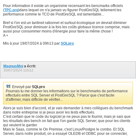
27
 max_parallel_workers = '72';

28
Pour information il existe un organisme recensant les bencmarks officiels
ALTER SYSTEM SET

29
(
TPC.org
)dans lequel on n'a jamais vu figurer PostGreSQL tellement les
 max_parallel_maintenance_workers = '4';

30
performance comme le TCO de PostGreSQL est lamentable...
SELECT pg_reload_conf();

31
32
Bref si l'on est un tantinet rationnel et surtout écologique on devrait éliminer
CREATE TABLE T (K INT GENERATED BY DEFAULT AS IDENTITY PRI
33
PostGreSQL pour diminuer à la fois les coûts globaux licence comprise, mais
	           DATA   VARCHAR(32))

34
aussi pour consommer moins d'énergie pour faire la même chose !
35
A +
INSERT INTO T (DATA) VALUES 

36
('Tribui autem sed ego memineram m'),

37
Mis à jour 19/07/2024 à 09h13 par
SQLpro
('hi in mihi credo si pueris pueri'),

38
('et nec sed tantum videris credo '),

39
('aulum nec quod ut in ut Quo aut '),

40
('ec de nemo amice fuit autem trib'),

41
('i autem Catone pueris aut nec mo'),

42
MagnusMoi
a écrit:
('tem omittam videris modo fuit se'),

43
30/07/2024
11h12
(',t pueris tribui recte non quide'),

44
('Quo Cato si recte mihi Paulum hi'),

45
('non iudicas pueris mortem Fanni '),

46
('lle et quantum facis quantum Fan'),

47
Envoyé par
SQLpro
('i spectato ut credo recte recte '),

48
Pourrais tu me donner les informations sur le benchmarks de performance
('lle filii recte mihi nec omittam'),

49
effectués entre SQL Server et PostGreSQL ? Parce que c'est facile
('Cato modo Catone tulit sed fuit '),

50
d'affirmer, mais difficile de vérifier...
('uod quidem quod ille sed in aut '),

51
('ostulo nec credo mihi perfecto u');

52
Alors je suis bien d'accord, et je vais demander à mes collègues du benchmark
53
dans notre entreprise si je peux avoir les tests effectués.
INSERT INTO T (DATA)

54
C'est certain que le code du logiciel je ne peux pas le fournir, mais je sais que
SELECT SUBSTRING(CONCAT(SUBSTRING(T1.DATA, 1, CAST((RANDOM
55
les résultats des bench on fait que l'on garde SQL Server, que pour les clients
	                    REVERSE(SUBSTRING(REVERSE(T2.DATA), 1, CAST((RANDOM() * 32) AS INT)))), 1, 32)  

56
qui veulent le garder.
FROM   T AS T1

57
Mais le Saas, comme le On Premise, c'est Linux/Postgre le combo. Et SQL
       CROSS JOIN T AS T2

58
Server, dans notre produit, on a essayé OLEDB et ODBC pour se connecter,
ORDER BY RANDOM() OFFSET 0 ROW FETCH NEXT 4000000 ROWS ONL