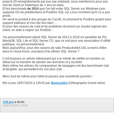
jusqu'à 20 enregistrements par jour par employé, nous maintenons pour pas
mal de client un historique de 2 ans en base.
Et les benchmark
de 2024
que l'on fait entre SQL Server sur Windows (son
supposé OS de prédilection) et PostGre SQL sur Linux montrent qu'il n'y a pas
photo.
On vend le produit à des groupe du Cac40, ils prennent le PostGre gratuit sans
support extérieur et s'en tire très bien ...
Et pour des raisons de coût et de problème récurrent sur d'autre logiciel des
client, on aide à migrer sur PostGre ...
J'ai personnellement utilisé SQL Server de 2012 à 2016 en parallèle de PG,
MariaDB, SQL Lite et SQL Server CE, que ce soit pour une association d’utilité
publique, ou personnellement.
Mais aujourd'hui, pour des raisons de ratio Productivité/Coût, à moins d'être
dans le cloud Azure, pourquoi j'irai utiliser SQL Server ?
C'est toujours un article intéressant qui a le mérite de mettre en lumière un
débat sur la manière de stocker ses données et y accéder.
Mais même les articles de comparaison de langages ont des benchmark clair
et tangible, qui permettent d'y voir plus clair ...
Merci tout de même pour billet et passez une excellente journée !
Mis à jour 18/07/2024 à 10h25 par
MagnusMoi
(Orthographe Grand mère)
SQLpro
a écrit:
18/07/2024
12h11