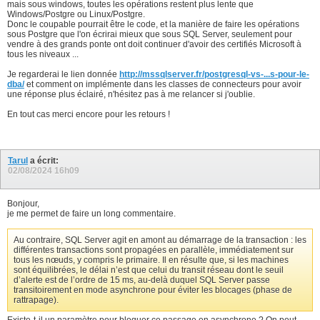
59
mais sous windows, toutes les opérations restent plus lente que
--> Query returned successfully in 87 msec

60
Windows/Postgre ou Linux/Postgre.
61
Donc le coupable pourrait être le code, et la manière de faire les opérations
INSERT INTO T (DATA)

62
sous Postgre que l'on écrirai mieux que sous SQL Server, seulement pour
SELECT SUBSTRING(CONCAT(SUBSTRING(T1.DATA, 1, CAST((RANDOM
63
vendre à des grands ponte ont doit continuer d'avoir des certifiés Microsoft à
	                    REVERSE(SUBSTRING(REVERSE(T2.DATA), 1, CAST((RANDOM() * 32) AS INT)))), 1, 32)  

64
tous les niveaux ...
FROM   T AS T1

65
       CROSS JOIN T AS T2

66
Je regarderai le lien donnée
http://mssqlserver.fr/postgresql-vs-...s-pour-le-
ORDER BY RANDOM() OFFSET 0 ROW FETCH NEXT 4000000 ROWS ONL
67
dba/
et comment on implémente dans les classes de connecteurs pour avoir
--> Query returned successfully in 412 msec.
68
une réponse plus éclairé, n'hésitez pas à me relancer si j'oublie.
En tout cas merci encore pour les retours !
Tarul
a écrit:
02/08/2024
16h09
Bonjour,
je me permet de faire un long commentaire.
Au contraire, SQL Server agit en amont au démarrage de la transaction : les
différentes transactions sont propagées en parallèle, immédiatement sur
tous les nœuds, y compris le primaire. Il en résulte que, si les machines
sont équilibrées, le délai n’est que celui du transit réseau dont le seuil
d’alerte est de l’ordre de 15 ms, au-delà duquel SQL Server passe
transitoirement en mode asynchrone pour éviter les blocages (phase de
rattrapage).
Existe-t-il un paramètre pour bloquer ce passage en asynchrone ? On peut