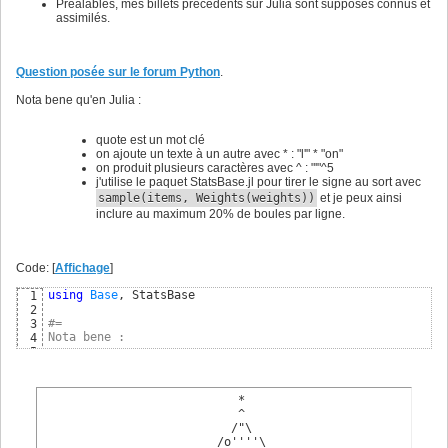
Préalables, mes billets précédents sur Julia sont supposés connus et
assimilés.
Question posée sur le forum Python
.
Nota bene qu'en Julia :
quote est un mot clé
on ajoute un texte à un autre avec * : "l'" * "on"
on produit plusieurs caractères avec ^ : "'"^5
j'utilise le paquet StatsBase.jl pour tirer le signe au sort avec
sample
(
items, Weights
(
weights
)
)
et je peux ainsi
inclure au maximum 20% de boules par ligne.
Code: [
Affichage
]
using
Base
, StatsBase

1
2
#=
3
Nota bene :
4
5
que quote est un mot clé en Julia
6
que l'on ajoute un texte à un autre avec *
7
que l'on produit plusieurs caractères avec ^ : "'"^5
8
                            *

=#
9
                            ^

10
                           /"\

function
 signe
(
n
)
11
                         /o''''\
