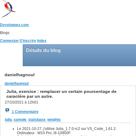
Developpez.com
Blogs
Connexion
S'inscrire
Index
Détails du blog
danielhagnoul
danielhagnoul
Julia, exercice : remplacer un certain pourcentage de
caractère par un autre.
27/10/2021 à 12h01
1 Commentaire
julia
,
sample
,
statsbase
,
weights
Le 2021-10-27, j'utilise Julia_1.7.0-rc2 sur VS_Code_1.61.2.
Ordinateur : W10 Pro, i9-10900F.