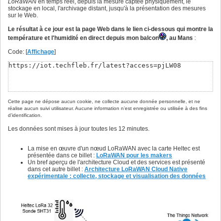
LoRaWAN
en temps réel, depuis la mesure captée physiquement, le
stockage en local, l'archivage distant, jusqu'à la présentation des mesures
sur le Web.
Le résultat à ce jour est la page Web dans le lien ci-dessous qui montre la
température et l'humidité en direct depuis mon balcon
, au Mans
:
Code: [
Affichage
]
https://iot
techfleb
fr/latest?access=pjLW08
.
.
Cette page ne dépose aucun cookie, ne collecte aucune donnée personnelle, et ne
réalise aucun suivi utilisateur. Aucune information n’est enregistrée ou utilisée à des fins
d’identification.
Les données sont mises à jour toutes les 12 minutes.
La mise en œuvre d'un nœud LoRaWAN avec la carte Heltec est
présentée dans ce billet :
LoRaWAN pour les makers
Un bref aperçu de l'architecture Cloud et des services est présenté
dans cet autre billet :
Architecture LoRaWAN Cloud Native
expérimentale : collecte, stockage et visualisation des données