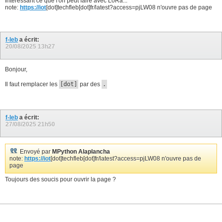
Intéressant ce que l'on peut faire avec LoRa...
note:
https://iot
[dot]techfleb[dot]fr/latest?access=pjLW08 n'ouvre pas de page
f-leb
a écrit:
20/08/2025
13h27
Bonjour,
Il faut remplacer les
[dot]
par des
.
f-leb
a écrit:
27/08/2025
21h50
Envoyé par
MPython Alaplancha
note:
https://iot
[dot]techfleb[dot]fr/latest?access=pjLW08 n'ouvre pas de
page
Toujours des soucis pour ouvrir la page ?