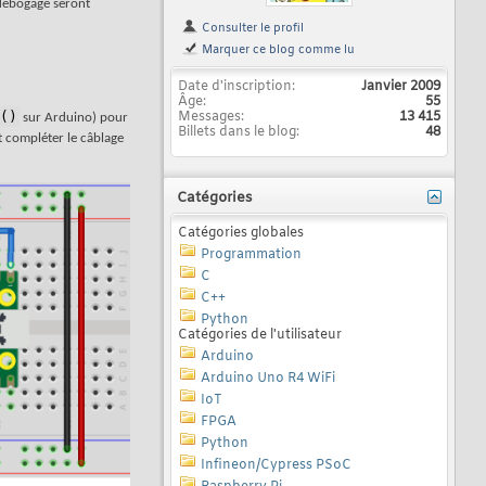
 débogage seront
Consulter le profil
Marquer ce blog comme lu
Date d'inscription
Janvier 2009
Âge
55
(
)
Messages
13 415
sur Arduino) pour
Billets dans le blog
48
t compléter le câblage
Catégories
Catégories globales
Programmation
C
C++
Python
Catégories de l'utilisateur
Arduino
Arduino Uno R4 WiFi
IoT
FPGA
Python
Infineon/Cypress PSoC