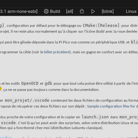
g]
CMake:[Release]
, configuration par défaut pour le débogage ou
pour distri
projet, il ne reste plus normalement qu'à cliquer sur l'icône
Build
avec la roue dentée 
bl
ui peut être glissée-déposée dans la Pi Pico vue comme un périphérique USB, et
rogrammer la cible (voir le
billet précédent
), mais on gagne en confort avec un édite
OpenOCD
gdb
 et les outils
et
pour que tout cela puisse être utilisé à partir de l'i
, ça ne se passe pas toujours comme dans la documentation.
mon_projet/.vscode
ier
contenant les deux fichiers de configuration au form
ropose de récupérer ces deux fichiers sur son dépôt :
Sample configuration files for 
launch.json
mon_pro
plus proche de votre configuration et le copier en
dans
.vscode
. C'est là qu'on peut avoir des surprises, selon votre distribution Linux et s
ation qui a fonctionné chez moi (distribution Lubuntu classique).