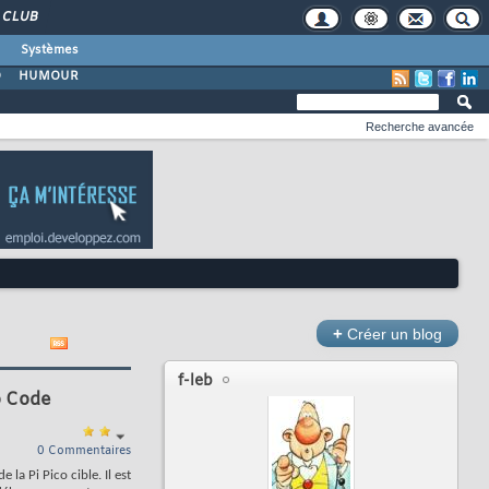
CLUB
Systèmes
O
HUMOUR
Recherche avancée
+
Créer un blog
f-leb
o Code
0 Commentaires
de la Pi Pico cible. Il est