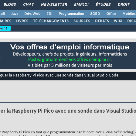
BLOGS
CHAT
NEWSLETTER
EMPLOI
ÉTUDES
DROIT
oft
Java
Dév. Web
EDI
Programmation
SGBD
Office
Mobiles
AIRES
LIVRES
TÉLÉCHARGEMENTS
SOURCES
DÉBATS
WIKI
DIC
ent !
guer la Raspberry Pi Pico avec une sonde dans Visual Studio Code
r la Raspberry Pi Pico avec une sonde dans Visual Studi
e Raspberry Pi Pico en tant que programmateur par le port SWD (
Serial Wire Debug
) 