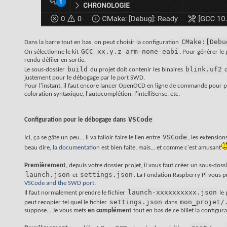
CMake:[Debu
Dans la barre tout en bas, on peut choisir la configuration
GCC xx.y.z arm-none-eabi
On sélectionne le kit
. Pour générer le 
rendu défiler en sortie.
build
blink.uf2
Le sous-dossier
du projet doit contenir les binaires
q
justement pour le débogage par le port SWD.
Pour l'instant, il faut encore lancer OpenOCD en ligne de commande pour p
coloration syntaxique, l'autocomplétion, l'intelliSense, etc.
VSCode
Configuration pour le débogage dans
VSCode
Ici, ça se gâte un peu... Il va falloir faire le lien entre
, les extensions
beau dire,
la documentation
est bien faite, mais... et comme c'est amusant
Premièrement
, depuis votre dossier projet, il vous faut créer un sous-doss
launch.json
settings.json
et
. La Fondation Raspberry Pi vous p
VSCode and the SWD port
.
launch-xxxxxxxxxx.json
Il faut normalement prendre le fichier
le 
settings.json
mon_projet/
peut recopier tel quel le fichier
dans
suppose... Je vous mets
en complément
tout en bas de ce billet la configur