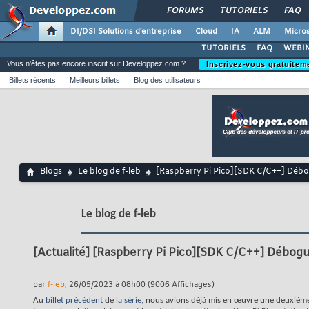
FORUMS
TUTORIELS
FAQ
DI/DSI Solutions d'entreprise
Cloud
IA
ALM
Micros
TUTORIELS
FAQ
WEBIN
Vous n'êtes pas encore inscrit sur Developpez.com ?
Inscrivez-vous gratuitem
Billets récents
Meilleurs billets
Blog des utilisateurs
Blogs
Le blog de f-leb
[Raspberry Pi Pico][SDK C/C++] Débo
Le blog de f-leb
[Actualité]
[Raspberry Pi Pico][SDK C/C++] Débogue
par
f-leb
, 26/05/2023 à 08h00 (9006 Affichages)
Au
billet précédent
de
la série
, nous avions déjà mis en œuvre une deuxièm