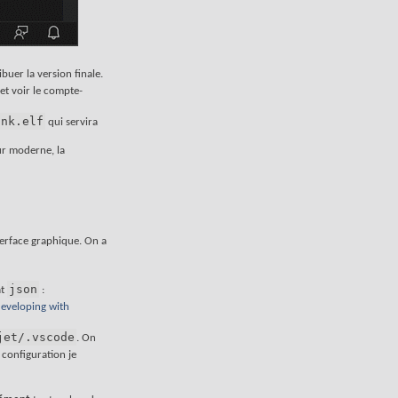
buer la version finale.
et voir le compte-
ink.elf
qui servira
ur moderne, la
nterface graphique. On a
json
at
:
developing with
jet/.vscode
. On
a configuration je