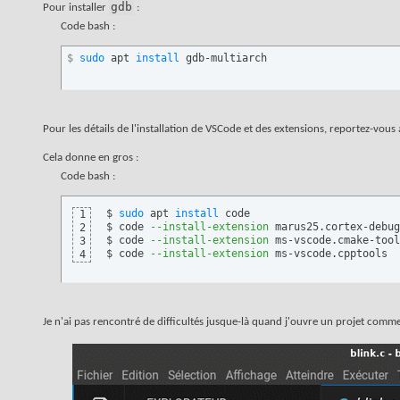
gdb
Pour installer
:
Code bash :
$ 
sudo
 apt 
install
 gdb-multiarch
Pour les détails de l'installation de VSCode et des extensions, reportez-vous
Cela donne en gros :
Code bash :
$ 
sudo
 apt 
install
 code

1
$ code 
--install-extension
 marus25.cortex-debug

2
$ code 
--install-extension
 ms-vscode.cmake-tool
3
$ code 
--install-extension
 ms-vscode.cpptools
4
Je n'ai pas rencontré de difficultés jusque-là quand j'ouvre un projet comm