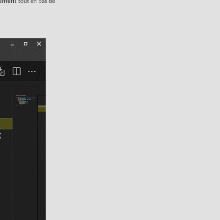
ément
tout en bas de