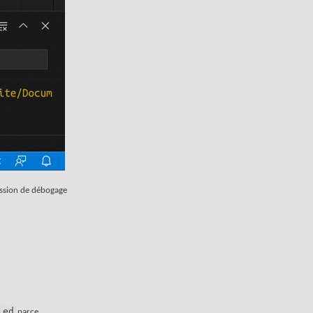
session de débogage
led
parce