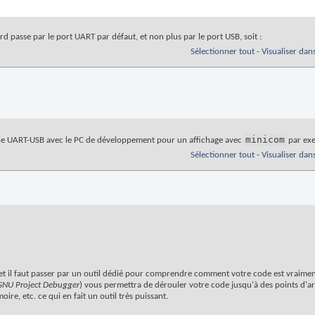
rd passe par le port UART par défaut, et non plus par le port USB, soit :
Sélectionner tout
-
Visualiser dan
minicom
elle UART-USB avec le PC de développement pour un affichage avec
par exe
Sélectionner tout
-
Visualiser dan
et il faut passer par un outil dédié pour comprendre comment votre code est vraimen
GNU Project Debugger
) vous permettra de dérouler votre code jusqu'à des points d'ar
ire, etc. ce qui en fait un outil très puissant.