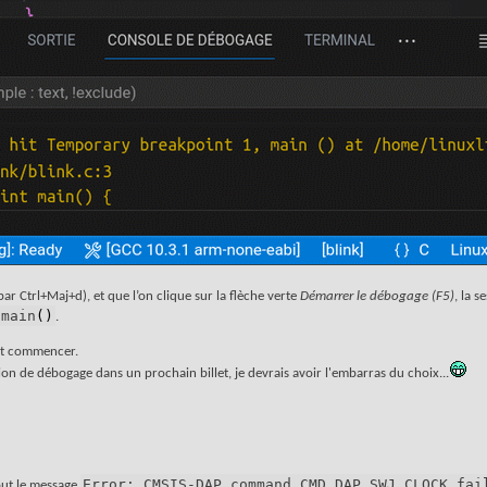
ar Ctrl+Maj+d), et que l’on clique sur la flèche verte
Démarrer le débogage (F5)
, la 
main
(
)
.
eut commencer.
n de débogage dans un prochain billet, je devrais avoir l'embarras du choix...
Error: CMSIS-DAP command CMD_DAP_SWJ_CLOCK fai
out le message