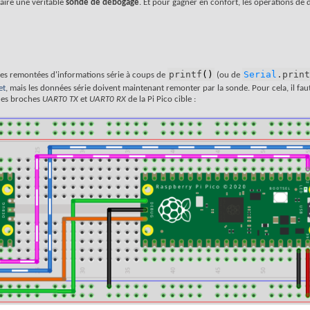
faire une véritable
sonde de débogage
. Et pour gagner en confort, les opérations de
printf
(
)
Serial
.print
des remontées d'informations série à coups de
(ou de
et
, mais les données série doivent maintenant remonter par la sonde. Pour cela, il fau
 des broches
UART0 TX
et
UART0 RX
de la Pi Pico cible :