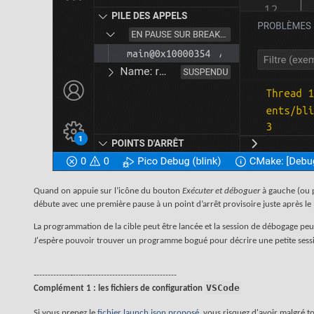
Quand on appuie sur l’icône du bouton
Exécuter et déboguer
à gauche (ou p
débute avec une première pause à un point d’arrêt provisoire juste après le
La programmation de la cible peut être lancée et la session de débogage p
J'espère pouvoir trouver un programme bogué pour décrire une petite sessio
‐------------‐-----‐-------------------------------
VSCode
Complément 1 : les fichiers de configuration
Si vous prenez le
fichier launch.json proposé
, vous risquez d'avoir malgré t