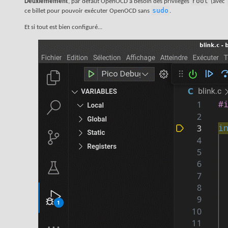
root
Deuxièmement
, par défaut OpenOCD a besoin des privilèges
(avec
sudo
ce billet pour pouvoir exécuter OpenOCD sans
.
Et si tout est bien configuré...