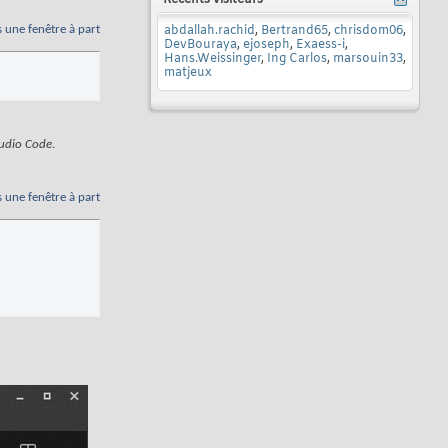
Récents visiteurs
s une fenêtre à part
abdallah.rachid
,
Bertrand65
,
chrisdom06
,
DevBouraya
,
ejoseph
,
Exaess-i
,
Hans.Weissinger
,
Ing Carlos
,
marsouin33
,
matjeux
tudio Code
.
s une fenêtre à part