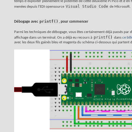
temps d'exploiter pleinement le potentiel de cette deuxième Pi Pico et d'en 
Visual Studio Code
menées depuis l'EDI opensource
de Microsoft.
printf()
Débogage avec
, pour commencer
Parmi les techniques de débogage, vous êtes certainement déjà passés par 
printf
(
)
affichage dans un terminal. On a déjà eu recours à
dans
ce bill
avec les deux fils gainés bleu et magenta du schéma ci-dessous qui partent