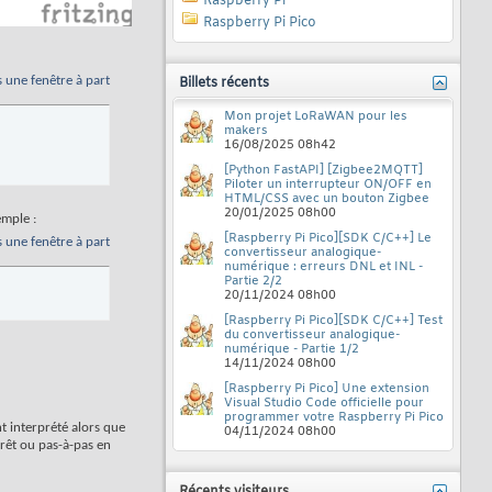
Raspberry Pi
Raspberry Pi Pico
s une fenêtre à part
Billets récents
Mon projet LoRaWAN pour les
makers
16/08/2025
08h42
[Python FastAPI] [Zigbee2MQTT]
Piloter un interrupteur ON/OFF en
HTML/CSS avec un bouton Zigbee
20/01/2025
08h00
mple :
[Raspberry Pi Pico][SDK C/C++] Le
s une fenêtre à part
convertisseur analogique-
numérique : erreurs DNL et INL -
Partie 2/2
20/11/2024
08h00
[Raspberry Pi Pico][SDK C/C++] Test
du convertisseur analogique-
numérique - Partie 1/2
14/11/2024
08h00
[Raspberry Pi Pico] Une extension
Visual Studio Code officielle pour
programmer votre Raspberry Pi Pico
t interprété alors que
04/11/2024
08h00
rêt ou pas-à-pas en