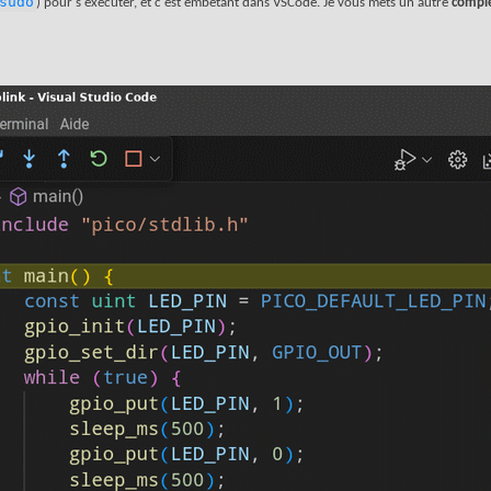
sudo
) pour s'exécuter, et c'est embêtant dans VSCode. Je vous mets un autre
compl