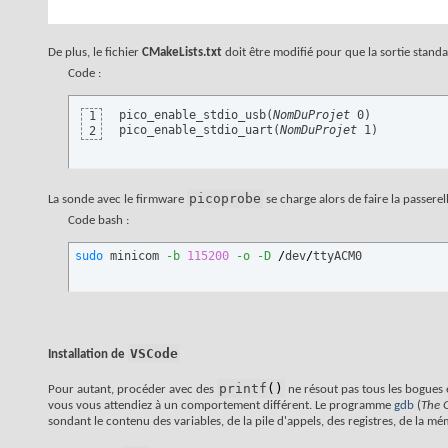
De plus, le fichier
CMakeLists.txt
doit être modifié pour que la sortie standa
Code :
pico_enable_stdio_usb(
NomDuProjet
 0)

1
pico_enable_stdio_uart(
NomDuProjet
 1)
2
picoprobe
La sonde avec le firmware
se charge alors de faire la passer
Code bash :
sudo
 minicom 
-b
115200
-o
-D
/
dev
/
ttyACM0
VSCode
Installation de
printf
(
)
Pour autant, procéder avec des
ne résout pas tous les bogues 
vous vous attendiez à un comportement différent. Le programme
gdb
(
The 
sondant le contenu des variables, de la pile d'appels, des registres, de la mémo