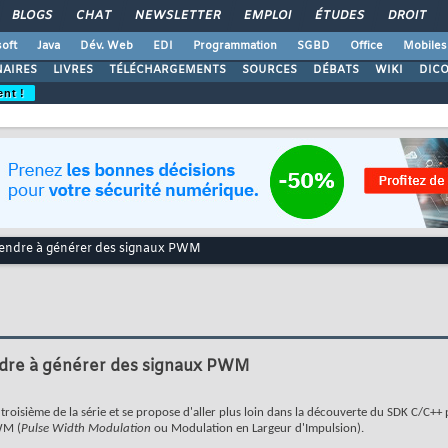
BLOGS
CHAT
NEWSLETTER
EMPLOI
ÉTUDES
DROIT
oft
Java
Dév. Web
EDI
Programmation
SGBD
Office
Mobiles
AIRES
LIVRES
TÉLÉCHARGEMENTS
SOURCES
DÉBATS
WIKI
DIC
ent !
rendre à générer des signaux PWM
ndre à générer des signaux PWM
 le troisième de la série et se propose d'aller plus loin dans la découverte du SDK C/C++ 
WM (
Pulse Width Modulation
ou Modulation en Largeur d'Impulsion).