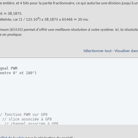
 entière, et 4 bits pour la partie fractionnaire, ce qui autorise une division jusqu'à 
16 ≃ 38,1875.
6
tteinte, car (1 / 125.10
) x 38,1875 x 65466 ≃ 20 ms.
mum (65535) permet d'offrir une meilleure résolution à votre système. Ici, la résolut
te en pratique.
Sélectionner tout
-
Visualiser dan
gnal PWM
entre 0° et 180°
)
/ fonction PWM sur GP8  
 
// slice associée à GP8  
  
// channel associée à GP8
e phase-correct non activé