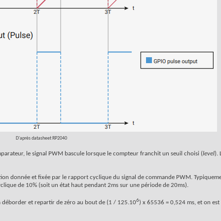
D'après datasheet RP2040
arateur, le signal PWM bascule lorsque le compteur franchit un seuil choisi (
level
).
ition donnée et fixée par le rapport cyclique du signal de commande PWM. Typiquemen
 cyclique de 10% (soit un état haut pendant 2ms sur une période de 20ms).
6
 déborder et repartir de zéro au bout de (1 / 125.10
) x 65536 = 0,524 ms, et on est 