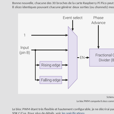
Bonne nouvelle, chacune des 30 broches de la carte Raspberry Pi Pico peut 
8
slices
identiques pouvant chacune générer deux sorties (ou
channels
) mod
Schéma
Le bloc PWM comporte 8
slices
comme
Le bloc PWM étant très flexible et hautement configurable, je ne décrirai p
SDK C/C++. Pour plus de détails, voir
les spécifications
.