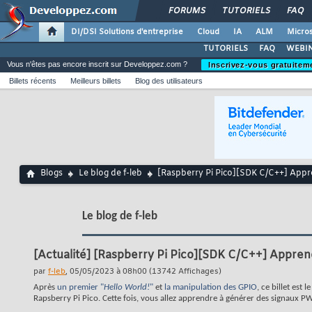
FORUMS
TUTORIELS
FAQ
DI/DSI Solutions d'entreprise
Cloud
IA
ALM
Micros
TUTORIELS
FAQ
WEBIN
Vous n'êtes pas encore inscrit sur Developpez.com ?
Inscrivez-vous gratuitem
Billets récents
Meilleurs billets
Blog des utilisateurs
Blogs
Le blog de f-leb
[Raspberry Pi Pico][SDK C/C++] App
Le blog de f-leb
[Actualité]
[Raspberry Pi Pico][SDK C/C++] Appre
par
f-leb
, 05/05/2023 à 08h00 (13742 Affichages)
Après
un premier "
Hello World!
"
et
la manipulation des GPIO
, ce billet est
Rapsberry Pi Pico. Cette fois, vous allez apprendre à générer des signaux P