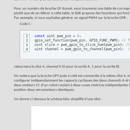
Pour un numéro de broche GP donné, vous trouverez une table de corres
plutôt que de se référer à cette table, le SDK propose des fonctions qui fon
Par exemple, si vous souhaitez générer un signal PWM sur la broche GP8 :
Code C :
const
 uint pwm_pin = 
8
;

1
gpio_set_function
(
pwm_pin, GPIO_FUNC_PWM
)
; 
// f
2
uint slice = pwm_gpio_to_slice_num
(
pwm_pin
)
; 
//
3
uint channel = pwm_gpio_to_channel
(
pwm_pin
)
;  
/
4
retournera la
slice
4,
channel
0 (0 pour la sortie A, 1 pour la sortie B).
On notera que la broche GP9 juste à côté est connectée à la même
slice
4, m
configurer indépendamment les rapports cycliques des deux
channels
A et 
deux moteurs CC d'un robot roulant à deux roues motrices indépendantes (
position deux servomoteurs identiques.
On donne ci-dessous le schéma-bloc simplifié d'une
slice
: