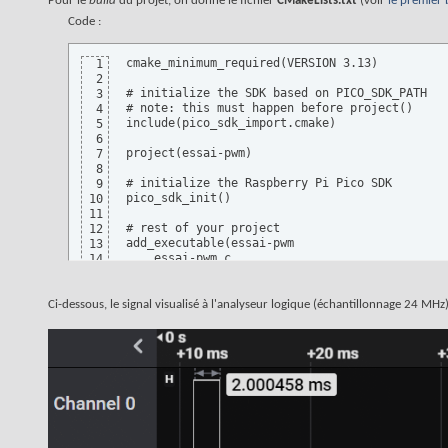
Pour le
build
du projet, on donne le fichier
CMakeLists.txt
(voir
le premier b
  pwm_set_clkdiv_int_frac 
(
slice, 
38
, 
3
)
; 
// d
18
Code :
  pwm_set_wrap
(
slice, 
65465
)
;  
// valeur wrap 
19
  pwm_set_chan_level
(
slice, channel, 
65465
 / 
1
20
21
cmake_minimum_required(VERSION 3.13)

1
  pwm_set_enabled
(
slice, 
true
)
; 
// activer le 
22
2
}
23
# initialize the SDK based on PICO_SDK_PATH

3
# note: this must happen before project()

4
include(pico_sdk_import.cmake)

5
6
project(essai-pwm)

7
8
# initialize the Raspberry Pi Pico SDK

9
pico_sdk_init()

10
11
# rest of your project

12
add_executable(essai-pwm

13
    essai-pwm.c

14
)

15
16
# Add pico_stdlib library which aggregates com
17
Ci-dessous, le signal visualisé à l'analyseur logique (échantillonnage 24 MHz) 
# Add hardware_pwm for PWM features

18
target_link_libraries(essai-pwm pico_stdlib ha
19
20
# create map/bin/hex/uf2 file in addition to E
21
pico_add_extra_outputs(essai-pwm)
22