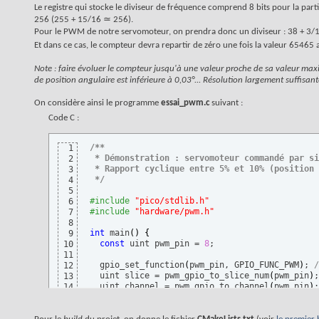
Le registre qui stocke le diviseur de fréquence comprend 8 bits pour la partie
256 (255 + 15/16 ≃ 256).
Pour le PWM de notre servomoteur, on prendra donc un diviseur : 38 + 3/
Et dans ce cas, le compteur devra repartir de zéro une fois la valeur 65465 a
Note : faire évoluer le compteur jusqu'à une valeur proche de sa valeur maxi
de position angulaire est inférieure à 0,03°... Résolution largement suffisan
On considère ainsi le programme
essai_pwm.c
suivant :
Code C :
/**
1
 * Démonstration : servomoteur commandé par si
2
 * Rapport cyclique entre 5% et 10% 
(
position 
3
 */
4
5
#include
 "pico/stdlib.h"
6
#include
 "hardware/pwm.h"
7
8
int
 main
(
)
{
9
const
 uint pwm_pin = 
8
;

10
11
  gpio_set_function
(
pwm_pin, GPIO_FUNC_PWM
)
; 
/
12
  uint slice = pwm_gpio_to_slice_num
(
pwm_pin
)
;
13
  uint channel = pwm_gpio_to_channel
(
pwm_pin
)
;
14
15
  pwm_set_phase_correct 
(
slice, 
false
)
; 
// mod
16
17