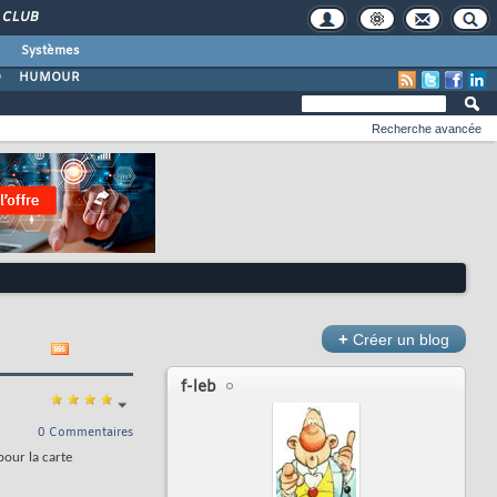
CLUB
Systèmes
O
HUMOUR
Recherche avancée
+
Créer un blog
f-leb
0 Commentaires
pour la carte