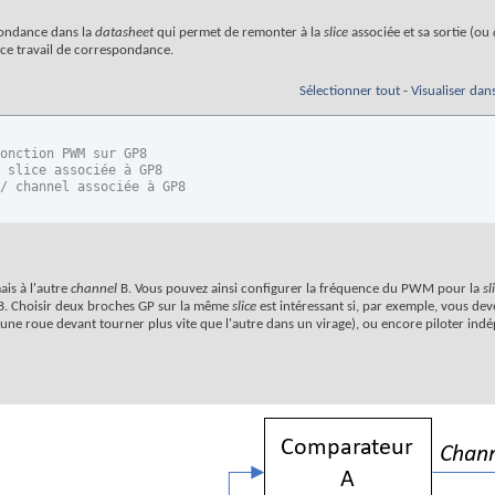
pondance dans la
datasheet
qui permet de remonter à la
slice
associée et sa sortie (ou
t ce travail de correspondance.
Sélectionner tout
-
Visualiser dan
onction PWM sur GP8  
 slice associée à GP8  
/ channel associée à GP8
ais à l'autre
channel
B. Vous pouvez ainsi configurer la fréquence du PWM pour la
sl
B. Choisir deux broches GP sur la même
slice
est intéressant si, par exemple, vous deve
une roue devant tourner plus vite que l'autre dans un virage), ou encore piloter i