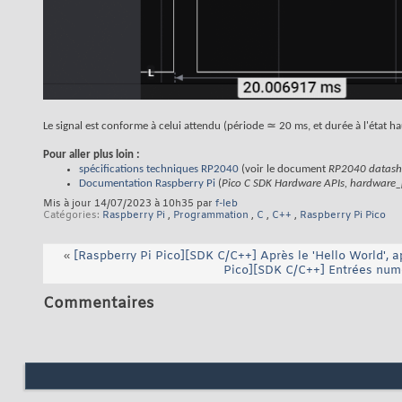
Le signal est conforme à celui attendu (période ≃ 20 ms, et durée à l'état h
Pour aller plus loin :
spécifications techniques RP2040
(voir le document
RP2040 datash
Documentation Raspberry Pi
(
Pico C SDK Hardware APIs, hardwar
Mis à jour 14/07/2023 à 10h35 par
f-leb
Catégories
Raspberry Pi
,
Programmation
,
C
,
C++
,
Raspberry Pi Pico
«
[Raspberry Pi Pico][SDK C/C++] Après le 'Hello World', 
Pico][SDK C/C++] Entrées numé
Commentaires