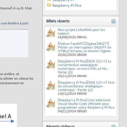
Raspberry Pi
Raspberry Pi Pico
channel
) A ou B. Mais
Billets récents
s une fenêtre à part
Mon projet LoRaWAN pour les
makers
16/08/2025
08h42
[Python FastAPI] [Zigbee2MQTT]
Piloter un interrupteur ON/OFF en
HTML/CSS avec un bouton Zigbee
20/01/2025
08h00
[Raspberry Pi Pico][SDK C/C++] Le
convertisseur analogique-
numérique : erreurs DNL et INL -
Partie 2/2
ice
entière, et
20/11/2024
08h00
z piloter en vitesse les
[Raspberry Pi Pico][SDK C/C++] Test
ndépendamment en
du convertisseur analogique-
numérique - Partie 1/2
14/11/2024
08h00
[Raspberry Pi Pico] Une extension
Visual Studio Code officielle pour
programmer votre Raspberry Pi Pico
04/11/2024
08h00