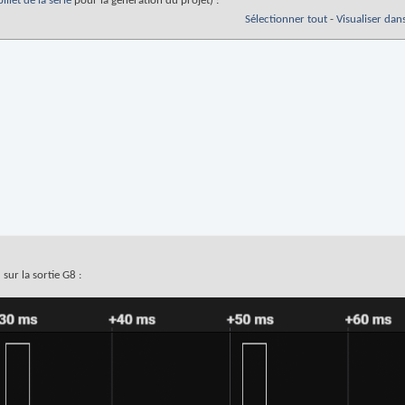
illet de la série
pour la génération du projet) :
iviseur de fréquence = 38 + 3/16
Sélectionner tout
-
Visualiser dan
pour fixer la fréquence
0
)
; 
// rapport cyclique = 10% pour servo à 180°
signal
monly used features

sur la sortie G8 :
rdware_pwm)

LF.
