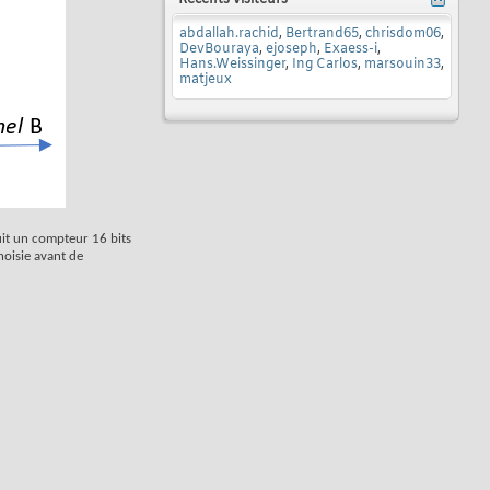
Récents visiteurs
abdallah.rachid
,
Bertrand65
,
chrisdom06
,
DevBouraya
,
ejoseph
,
Exaess-i
,
Hans.Weissinger
,
Ing Carlos
,
marsouin33
,
matjeux
uit un compteur 16 bits
oisie avant de