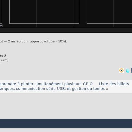
aut ≃ 2 ms, soit un rapport cyclique = 10%).
eet
)
e_pwm
)
apprendre à piloter simultanément plusieurs GPIO
Liste des billets
riques, communication série USB, et gestion du temps
»