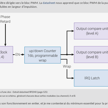
être dirigée vers le bloc PWM. La
datasheet
nous apprend que ce bloc PWM de la p
ulées en largeur d'impulsion.
 d'une
slice
- Extrait datasheet RP2040 (page 525)
 sur ce schéma, générant chacune deux sorties modulées (ou
channels
) A et B.
as son fonctionnement en entier, et je me contenterai du minimum essentiel pour la pr