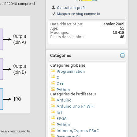
uce RP2040 comprend
Consulter le profil
Marquer ce blog comme lu
Date d'inscription
Janvier 2009
Âge
55
Messages
13 418
Billets dans le blog
48
Catégories
Catégories globales
Programmation
C
C++
Python
Catégories de l'utilisateur
Arduino
Arduino Uno R4 WiFi
IoT
FPGA
Python
Infineon/Cypress PSoC
ise en main avec le