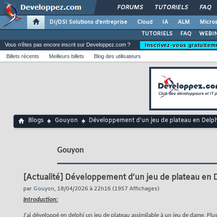
FORUMS
TUTORIELS
FAQ
DI/DSI Solutions d'entreprise
Cloud
IA
ALM
Micros
TUTORIELS
FAQ
WEBIN
Vous n'êtes pas encore inscrit sur Developpez.com ?
Inscrivez-vous gratuitem
Billets récents
Meilleurs billets
Blog des utilisateurs
Blogs
Gouyon
Développement d’un jeu de plateau en Delphi
Gouyon
[Actualité]
Développement d’un jeu de plateau en De
par
Gouyon
, 18/04/2026 à 22h16 (1957 Affichages)
Introduction:
J'ai développé en delphi un jeu de plateau assimilable à un jeu de dame. Plus 