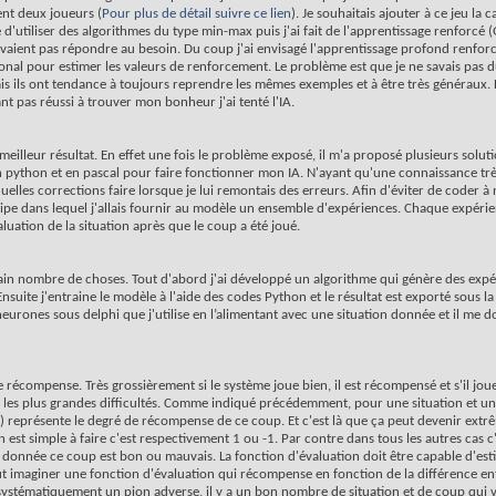
ent deux joueurs (
Pour plus de détail suivre ce lien
). Je souhaitais ajouter à ce jeu la 
d'utiliser des algorithmes du type min-max puis j'ai fait de l'apprentissage renforcé 
ient pas répondre au besoin. Du coup j'ai envisagé l'apprentissage profond renforcé
uronal pour estimer les valeurs de renforcement. Le problème est que je ne savais pas
ais ils ont tendance à toujours reprendre les mêmes exemples et à être très généraux. 
 pas réussi à trouver mon bonheur j'ai tenté l'IA.
 meilleur résultat. En effet une fois le problème exposé, il m'a proposé plusieurs solu
en python et en pascal pour faire fonctionner mon IA. N'ayant qu'une connaissance tr
quelles corrections faire lorsque je lui remontais des erreurs. Afin d'éviter de coder à
cipe dans lequel j'allais fournir au modèle un ensemble d'expériences. Chaque expér
luation de la situation après que le coup a été joué.
in nombre de choses. Tout d'abord j'ai développé un algorithme qui génère des expér
 Ensuite j'entraine le modèle à l'aide des codes Python et le résultat est exporté sous l
neurones sous delphi que j'utilise en l’alimentant avec une situation donnée et il me 
écompense. Très grossièrement si le système joue bien, il est récompensé et s'il joue m
é les plus grandes difficultés. Comme indiqué précédemment, pour une situation et un
agné) représente le degré de récompense de ce coup. Et c'est là que ça peut devenir ex
on est simple à faire c'est respectivement 1 ou -1. Par contre dans tous les autres cas 
on donnée ce coup est bon ou mauvais. La fonction d'évaluation doit être capable d'es
eut imaginer une fonction d'évaluation qui récompense en fonction de la différence 
systématiquement un pion adverse, il y a un bon nombre de situation et de coup qui