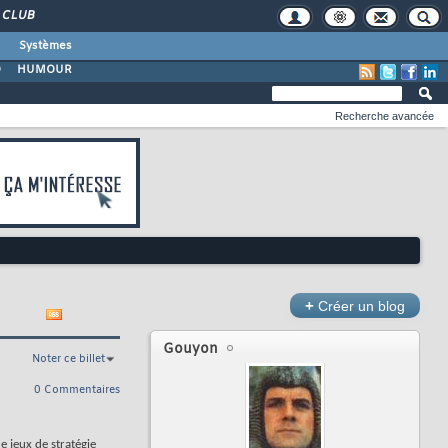
CLUB
Systèmes
O
HUMOUR
Recherche avancée
+
Créer un blog
Gouyon
Noter ce billet
0 Commentaires
e jeux de stratégie