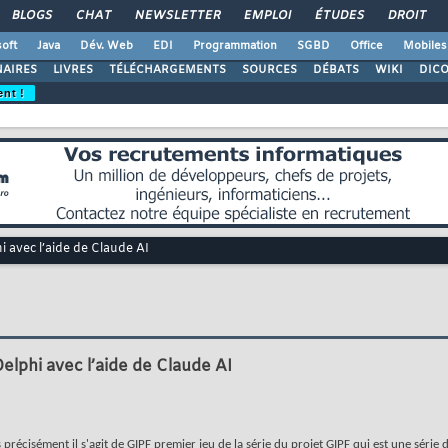
BLOGS
CHAT
NEWSLETTER
EMPLOI
ÉTUDES
DROIT
oft
Java
Dév. Web
EDI
Programmation
SGBD
Office
Mobiles
AIRES
LIVRES
TÉLÉCHARGEMENTS
SOURCES
DÉBATS
WIKI
DIC
ent !
 avec l’aide de Claude AI
lphi avec l’aide de Claude AI
précisément il s'agit de GIPF premier jeu de la série du projet GIPF qui est une série d