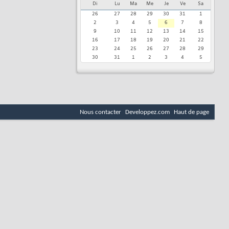
Di
Lu
Ma
Me
Je
Ve
Sa
26
27
28
29
30
31
1
2
3
4
5
6
7
8
9
10
11
12
13
14
15
16
17
18
19
20
21
22
23
24
25
26
27
28
29
30
31
1
2
3
4
5
Nous contacter
Developpez.com
Haut de page