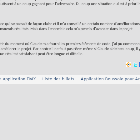
boutissent à un coup gagnant pour l'adversaire. Du coup une situation qui est à priori 
é ce qui se passait de façon claire et il m'a conseillé un certain nombre d'amélioratio
 mauvais résultats. Mais dans l'ensemble cela m'a permis d'avancer dans le projet.
 A partir du moment où Claude m'a fourni les premiers éléments de code, j'ai pu commenc
r améliorer le projet. Par contre il ne faut pas rêver même si Claude aide beaucoup, i
un résultat satisfaisant peut être longue et difficile.
ne application FMX
Liste des billets
Application Boussole pour A