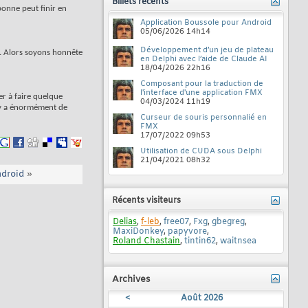
Billets récents
bonne peut finir en
Application Boussole pour Android
05/06/2026
14h14
Développement d’un jeu de plateau
ns. Alors soyons honnête
en Delphi avec l’aide de Claude AI
18/04/2026
22h16
Composant pour la traduction de
l'interface d'une application FMX
er à faire quelque
04/03/2024
11h19
l y a énormément de
Curseur de souris personnalié en
FMX
17/07/2022
09h53
Utilisation de CUDA sous Delphi
21/04/2021
08h32
ndroid
»
Récents visiteurs
Delias
,
f-leb
,
free07
,
Fxg
,
gbegreg
,
MaxiDonkey
,
papyvore
,
Roland Chastain
,
tintin62
,
waitnsea
Archives
<
Août 2026