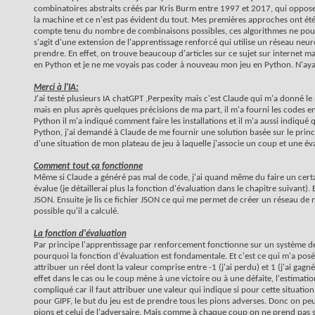
combinatoires abstraits créés par Kris Burm entre 1997 et 2017, qui oppos
la machine et ce n'est pas évident du tout. Mes premières approches ont été 
compte tenu du nombre de combinaisons possibles, ces algorithmes ne pouva
s'agit d'une extension de l'apprentissage renforcé qui utilise un réseau ne
prendre. En effet, on trouve beaucoup d'articles sur ce sujet sur internet m
en Python et je ne me voyais pas coder à nouveau mon jeu en Python. N'ayant
Merci à l'IA:
J'ai testé plusieurs IA chatGPT ,Perpexity mais c'est Claude qui m'a donné le
mais en plus après quelques précisions de ma part, il m'a fourni les codes 
Python il m'a indiqué comment faire les installations et il m'a aussi indiqué 
Python, j'ai demandé à Claude de me fournir une solution basée sur le prin
d'une situation de mon plateau de jeu à laquelle j'associe un coup et une éva
Comment tout ça fonctionne
Même si Claude a généré pas mal de code, j'ai quand même du faire un certa
évalue (je détaillerai plus la fonction d'évaluation dans le chapitre suivant).
JSON. Ensuite je lis ce fichier JSON ce qui me permet de créer un réseau de 
possible qu'il a calculé.
La fonction d'évaluation
Par principe l'apprentissage par renforcement fonctionne sur un système de r
pourquoi la fonction d'évaluation est fondamentale. Et c'est ce qui m'a pos
attribuer un réel dont la valeur comprise entre -1 (j'ai perdu) et 1 (j'ai g
effet dans le cas ou le coup mène à une victoire ou à une défaite, l'estimati
compliqué car il faut attribuer une valeur qui indique si pour cette situati
pour GIPF, le but du jeu est de prendre tous les pions adverses. Donc on p
pions et celui de l'adversaire. Mais comme à chaque coup on ne prend pas 