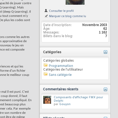
capacité de jouer contre
(Q-Learning). Mais
Consulter le profil
 (deep Q-Learning). Il
 du tout comment m'y
Marquer ce blog comme lu
De plus les codes sont
Date d'inscription
Novembre 2003
Âge
62
Messages
1 162
Billets dans le blog
7
tions comme les autres
ès approximative de
 nouveau le jeu en
ience est composée
Catégories
Catégories globales
Programmation
iences et qui les
Catégories de l'utilisateur
a forme d'un fichier
Sans catégorie
donne le meilleur coup
Commentaires récents
al il est puni. C'est
 coup donné, il faut
Composants d'affichage FMX pour
trêmement compliqué. En
Delphi
par
Gouyon
c'est beaucoup plus
timer cela. Par exemple
entre son nombre de
 vont être de même