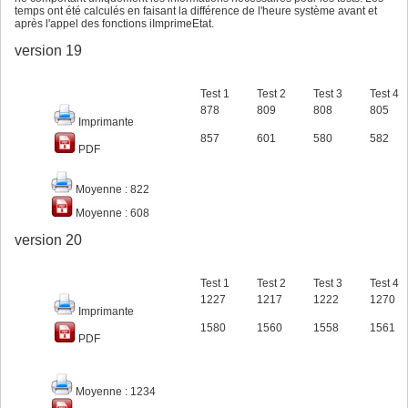
temps ont été calculés en faisant la différence de l'heure système avant et
après l'appel des fonctions iImprimeEtat.
version 19
Test 1
Test 2
Test 3
Test 4
878
809
808
805
Imprimante
857
601
580
582
PDF
Moyenne : 822
Moyenne : 608
version 20
Test 1
Test 2
Test 3
Test 4
1227
1217
1222
1270
Imprimante
1580
1560
1558
1561
PDF
Moyenne : 1234