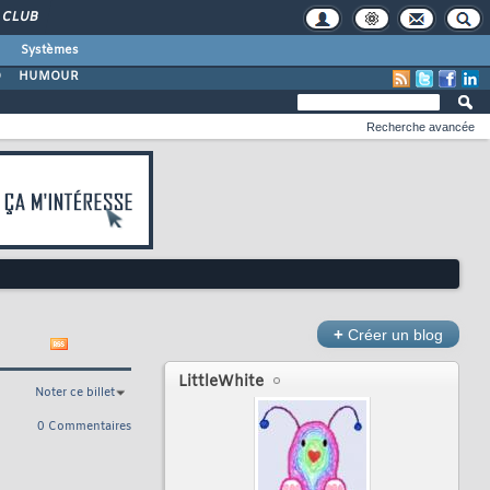
CLUB
Systèmes
O
HUMOUR
Recherche avancée
+
Créer un blog
LittleWhite
Noter ce billet
0 Commentaires