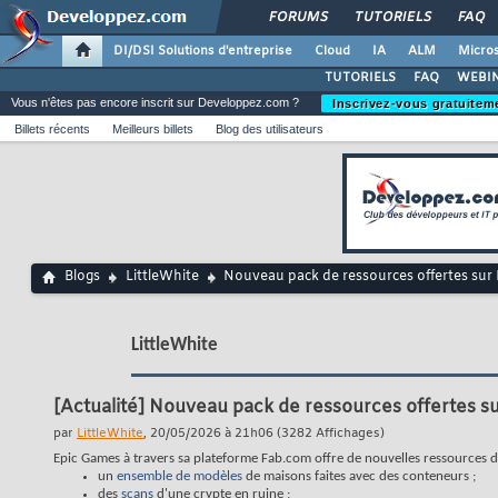
FORUMS
TUTORIELS
FAQ
DI/DSI Solutions d'entreprise
Cloud
IA
ALM
Micros
TUTORIELS
FAQ
WEBIN
Vous n'êtes pas encore inscrit sur Developpez.com ?
Inscrivez-vous gratuitem
Billets récents
Meilleurs billets
Blog des utilisateurs
Blogs
LittleWhite
Nouveau pack de ressources offertes sur 
LittleWhite
[Actualité]
Nouveau pack de ressources offertes su
par
LittleWhite
, 20/05/2026 à 21h06 (3282 Affichages)
Epic Games à travers sa plateforme Fab.com offre de nouvelles ressources d
un
ensemble de modèles
de maisons faites avec des conteneurs ;
des
scans
d'une crypte en ruine ;