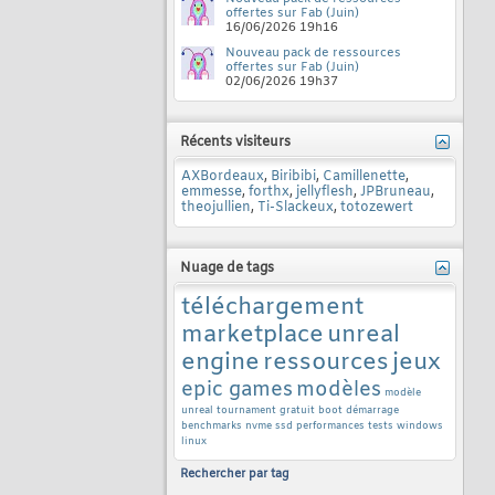
offertes sur Fab (Juin)
16/06/2026
19h16
Nouveau pack de ressources
offertes sur Fab (Juin)
02/06/2026
19h37
Récents visiteurs
AXBordeaux
,
Biribibi
,
Camillenette
,
emmesse
,
forthx
,
jellyflesh
,
JPBruneau
,
theojullien
,
Ti-Slackeux
,
totozewert
Nuage de tags
téléchargement
marketplace
unreal
engine
ressources
jeux
epic games
modèles
modèle
unreal tournament
gratuit
boot
démarrage
benchmarks
nvme
ssd
performances
tests
windows
linux
Rechercher par tag