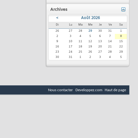
Archives
<
Août 2026
Di
Lu
Ma
Me
Je
Ve
Sa
26
27
28
29
30
31
1
2
3
4
5
6
7
8
9
10
11
12
13
14
15
16
17
18
19
20
21
22
23
24
25
26
27
28
29
30
31
1
2
3
4
5
Nous contacter
Developpez.com
Haut de page