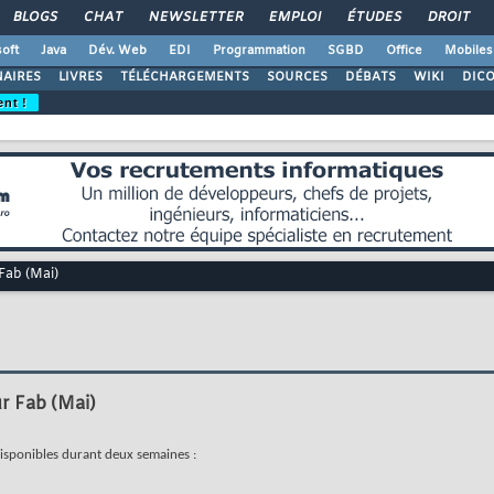
BLOGS
CHAT
NEWSLETTER
EMPLOI
ÉTUDES
DROIT
oft
Java
Dév. Web
EDI
Programmation
SGBD
Office
Mobiles
AIRES
LIVRES
TÉLÉCHARGEMENTS
SOURCES
DÉBATS
WIKI
DIC
ent !
Fab (Mai)
r Fab (Mai)
isponibles durant deux semaines :