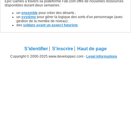
Epic Games à travers sa plateforme Fab.com offre de nouvelles ressources
disponibles durant deux semaines :
un
ensemble
pour créer des déserts ;
un
système
pour gérer la logique des sorts d'un personnage (avec
gestion de la montée de niveau) ;
des
soldats ayant un aspect futuriste
.
S'identifier
S'inscrire
Haut de page
Copyright © 2000-2025 www.developpez.com -
Legal informations