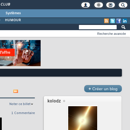
CLUB
Systèmes
O
HUMOUR
Recherche avancée
+
Créer un blog
kolodz
Noter ce billet
1 Commentaire