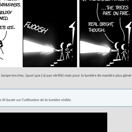
s lampe-torches, (quoi que j'ai pas vérifié) mais pour la lumière de manière plus génér
il basée sur l'utilisation de la lumière visible.