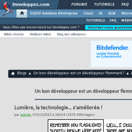
FORUMS
TUTORIELS
FAQ
DI/DSI Solutions d'entreprise
Cloud
IA
ALM
Micros
TUTORIELS
FAQ
WEBIN
Vous n'êtes pas encore inscrit sur Developpez.com ?
Inscrivez-vous gratuitem
Billets récents
Meilleurs billets
Blog des utilisateurs
Blogs
Un bon développeur est un développeur flemmard !
Un bon développeur est un développeur flem
Lumière, la technologie... s'améliorée !
par
kolodz
, 07/12/2015 à 16h54 (2970 Affichages)