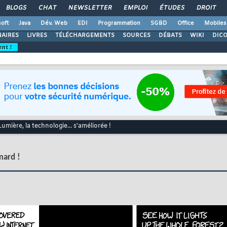
BLOGS
CHAT
NEWSLETTER
EMPLOI
ÉTUDES
DROIT
oft
Java
Dév. Web
EDI
Programmation
SGBD
Office
Mobiles
AIRES
LIVRES
TÉLÉCHARGEMENTS
SOURCES
DÉBATS
WIKI
DIC
ent !
Lumière, la technologie... s'améliorée !
mard !