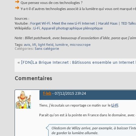
Que pensez vous de ces technologies ?
Y-a-t-il d'autres technologies associé à la lumière qui vous ont marqué
Sources :
Youtube :
Forget Wi-Fi. Meet the new Li-Fi Internet | Harald Haas | TED Talks
Wikipédia :
Li-Fi
,
Appareil photographique plénoptique
Note : Billet patchwork, avec beaucoup d'association d'idée, parce que j'aime 
Tags:
avis
,
lifi
,
light field
,
lumière
,
microscrope
Catégories
Sans catégorie
«
[FDN]La Brique Inter.net : Bâtissons ensemble un Internet l
Commentaires
f-leb
-
07/12/2015
23h24
Tiens, j'écoutais un reportage ce matin sur le
Li-Fi
.
Parait qu'on est à la pointe en France dans le domaine, avec 
Oledcom de Vélizy arrive, par exemple, à baisser l’in
de garder la lumière allumée.