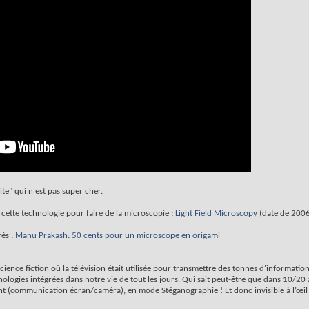
ite" qui n'est pas super cher.
t cette technologie pour faire de la microscopie :
Light Field Microscopy
(date de 200
rès :
Manu Prakash: 50 cents pour un microscope en origami
cience fiction où la télévision était utilisée pour transmettre des tonnes d'informati
hnologies intégrées dans notre vie de tout les jours. Qui sait peut-être que dans 10/20
 (communication écran/caméra), en mode Stéganographie ! Et donc invisible à l’œil 