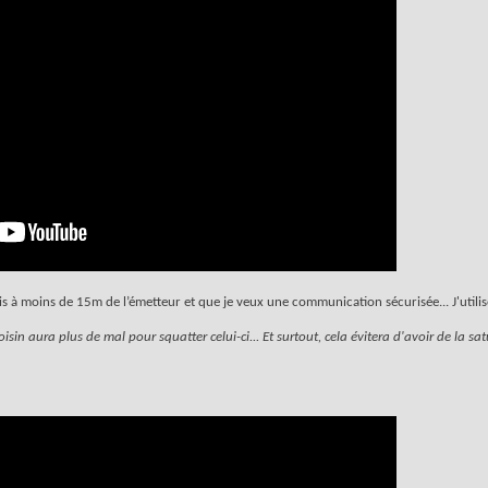
uis à moins de 15m de l’émetteur et que je veux une communication sécurisée... J'utilis
oisin aura plus de mal pour squatter celui-ci... Et surtout, cela évitera d'avoir de la sat