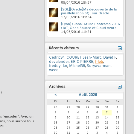
05/04/2016
15h57
[SQL][Oracle]Ma découverte de la
parallélisation SQL sur Oracle
17/03/2016
18h34
[Lyon] Global Azure Bootcamp 2016
: IoT, Open Source et Cloud Azure
14/03/2016
11h21
Récents visiteurs
Cedric94
,
COURET Jean-Marc
,
David F
,
devalender
,
ERIC PIERRE
,
f-leb
,
freddy_kn
,
Michel38
,
Suryavarman
,
weed
Archives
6)
<
Août 2026
Di
Lu
Ma
Me
Je
Ve
Sa
26
27
28
29
30
31
1
2
3
4
5
6
7
8
ons "encoder". Avec un
9
10
11
12
13
14
15
 ans, nous aurons tous
16
17
18
19
20
21
22
nu...
23
24
25
26
27
28
29
30
31
1
2
3
4
5