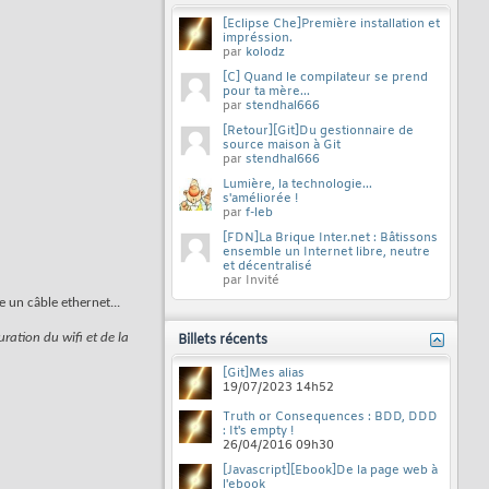
[Eclipse Che]Première installation et
impréssion.
par
kolodz
[C] Quand le compilateur se prend
pour ta mère...
par
stendhal666
[Retour][Git]Du gestionnaire de
source maison à Git
par
stendhal666
Lumière, la technologie...
s'améliorée !
par
f-leb
[FDN]La Brique Inter.net : Bâtissons
ensemble un Internet libre, neutre
et décentralisé
par Invité
e un câble ethernet...
uration du wifi et de la
Billets récents
[Git]Mes alias
19/07/2023
14h52
Truth or Consequences : BDD, DDD
: It's empty !
26/04/2016
09h30
[Javascript][Ebook]De la page web à
l'ebook