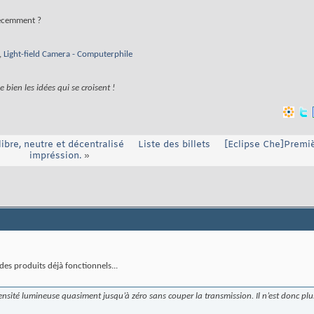
 récemment ?
,
Light-field Camera - Computerphile
bien les idées qui se croisent !
ibre, neutre et décentralisé
Liste des billets
[Eclipse Che]Premiè
impréssion.
»
des produits déjà fonctionnels...
tensité lumineuse quasiment jusqu’à zéro sans couper la transmission. Il n’est donc plu