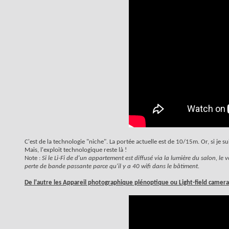
C'est de la technologie "niche". La portée actuelle est de 10/15m. Or, si je s
Mais, l'exploit technologique reste là !
Note :
Si le Li-Fi de d'un appartement est diffusé via la lumière du salon, le v
perte de bande passante parce qu'il y a 40 wifi dans le bâtiment.
De l'autre les Appareil photographique plénoptique ou Light-field camera