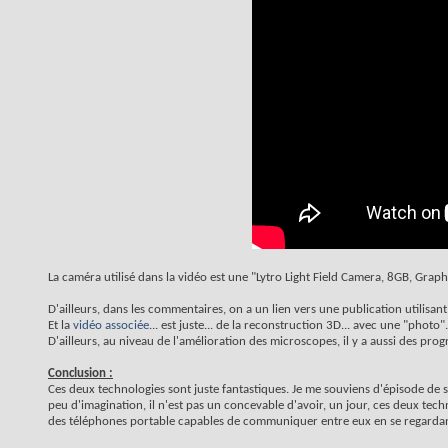
La caméra utilisé dans la vidéo est une "Lytro Light Field Camera, 8GB, Graph
D'ailleurs, dans les commentaires, on a un lien vers une publication utilisan
Et la
vidéo associée
... est juste... de la reconstruction 3D... avec une "photo".
D'ailleurs, au niveau de l'amélioration des microscopes, il y a aussi des prog
Conclusion :
Ces deux technologies sont juste fantastiques. Je me souviens d'épisode de s
peu d'imagination, il n'est pas un concevable d'avoir, un jour, ces deux tec
des téléphones portable capables de communiquer entre eux en se regardant