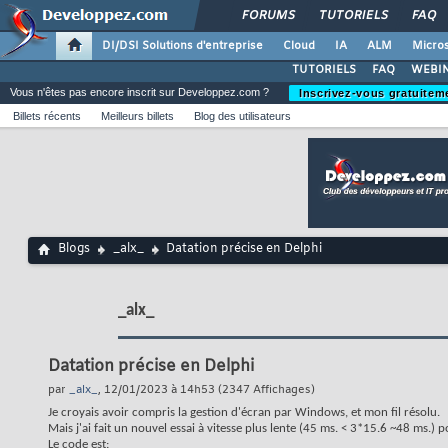
FORUMS
TUTORIELS
FAQ
DI/DSI Solutions d'entreprise
Cloud
IA
ALM
Micros
TUTORIELS
FAQ
WEBIN
Vous n'êtes pas encore inscrit sur Developpez.com ?
Inscrivez-vous gratuitem
Billets récents
Meilleurs billets
Blog des utilisateurs
Blogs
_alx_
Datation précise en Delphi
_alx_
Datation précise en Delphi
par
_alx_
, 12/01/2023 à 14h53 (2347 Affichages)
Je croyais avoir compris la gestion d'écran par Windows, et mon fil résolu.
Mais j'ai fait un nouvel essai à vitesse plus lente (45 ms. < 3*15.6 ~48 ms.) 
Le code est: