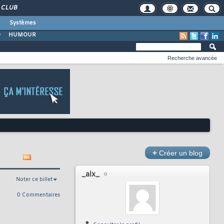
CLUB
Systèmes
O
HUMOUR
Recherche avancée
+
Créer un blog
_alx_
Noter ce billet
0 Commentaires