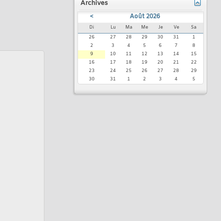
Archives
<
Août 2026
Di
Lu
Ma
Me
Je
Ve
Sa
26
27
28
29
30
31
1
2
3
4
5
6
7
8
9
10
11
12
13
14
15
16
17
18
19
20
21
22
23
24
25
26
27
28
29
30
31
1
2
3
4
5