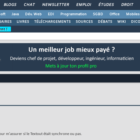
BLOGS
CHAT
NEWSLETTER
EMPLOI
ÉTUDES
DROIT
oft
Java
Dév. Web
EDI
Programmation
SGBD
Office
Mobiles
AIRES
LIVRES
TÉLÉCHARGEMENTS
SOURCES
DÉBATS
WIKI
DIC
ent !
pour m'assurer si le Textout était synchrone ou pas.