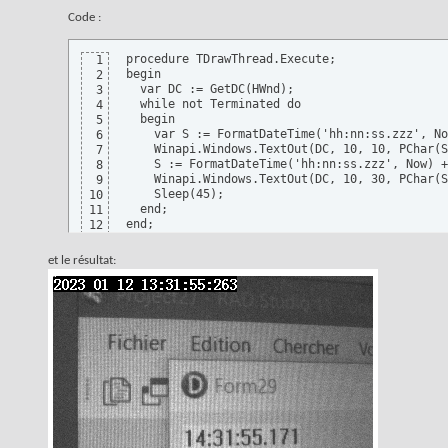
Code :
procedure TDrawThread.Execute;

1
begin

2
  var DC := GetDC(HWnd);

3
  while not Terminated do

4
  begin

5
    var S := FormatDateTime('hh:nn:ss.zzz', No
6
    Winapi.Windows.TextOut(DC, 10, 10, PChar(S
7
    S := FormatDateTime('hh:nn:ss.zzz', Now) +
8
    Winapi.Windows.TextOut(DC, 10, 30, PChar(S
9
    Sleep(45);

10
  end;

11
end;
12
et le résultat: