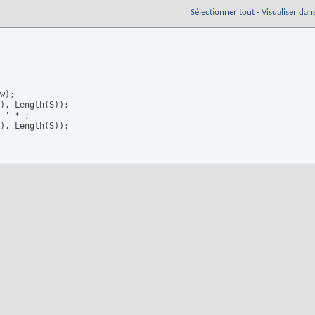
Sélectionner tout
-
Visualiser dan
w);

), Length(S));

 ' *';

), Length(S));
