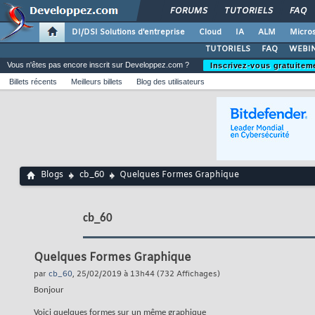
FORUMS
TUTORIELS
FAQ
DI/DSI Solutions d'entreprise
Cloud
IA
ALM
Micros
TUTORIELS
FAQ
WEBIN
Vous n'êtes pas encore inscrit sur Developpez.com ?
Inscrivez-vous gratuitem
Billets récents
Meilleurs billets
Blog des utilisateurs
Blogs
cb_60
Quelques Formes Graphique
cb_60
Quelques Formes Graphique
par
cb_60
, 25/02/2019 à 13h44 (732 Affichages)
Bonjour
Voici quelques formes sur un même graphique