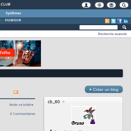
CLUB
Systèmes
O
HUMOUR
Recherche avancée
+
Créer un blog
cb_60
Noter ce billet
0 Commentaires