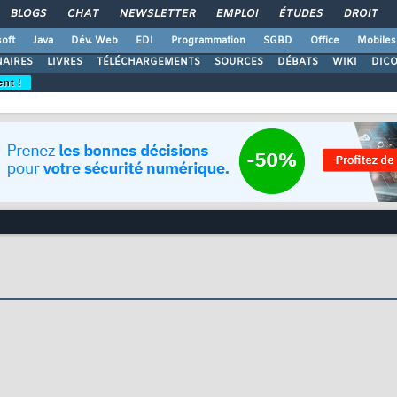
BLOGS
CHAT
NEWSLETTER
EMPLOI
ÉTUDES
DROIT
oft
Java
Dév. Web
EDI
Programmation
SGBD
Office
Mobiles
AIRES
LIVRES
TÉLÉCHARGEMENTS
SOURCES
DÉBATS
WIKI
DIC
ent !