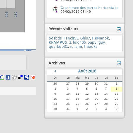
25/02/2019
13h44
Graph avec des barres horizontales
09/02/2019
08h49
Récents visiteurs
bdsbds
,
Fanch95
,
Ghis7
,
HKNanok
,
KRAMPUS_1
,
lolo406
,
papy_guy
,
quarkup31
,
ruliann
,
thiouks
Archives
<
Août 2026
Di
Lu
Ma
Me
Je
Ve
Sa
26
27
28
29
30
31
1
2
3
4
5
6
7
8
9
10
11
12
13
14
15
16
17
18
19
20
21
22
23
24
25
26
27
28
29
30
31
1
2
3
4
5