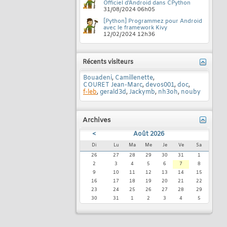
Officiel d'Android dans CPython
31/08/2024
06h05
[Python] Programmez pour Android
avec le framework Kivy
12/02/2024
12h36
Récents visiteurs
Bouadeni
,
Camillenette
,
COURET Jean-Marc
,
devos001
,
doc
,
f-leb
,
gerald3d
,
Jackymb
,
nh3oh
,
nouby
Archives
<
Août 2026
Di
Lu
Ma
Me
Je
Ve
Sa
26
27
28
29
30
31
1
2
3
4
5
6
7
8
9
10
11
12
13
14
15
16
17
18
19
20
21
22
23
24
25
26
27
28
29
30
31
1
2
3
4
5