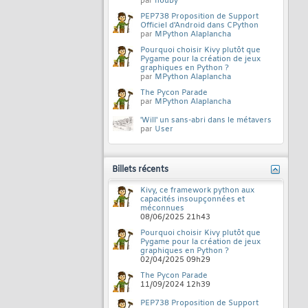
par
nouby
PEP738 Proposition de Support
Officiel d'Android dans CPython
par
MPython Alaplancha
Pourquoi choisir Kivy plutôt que
Pygame pour la création de jeux
graphiques en Python ?
par
MPython Alaplancha
The Pycon Parade
par
MPython Alaplancha
'Will' un sans-abri dans le métavers
par
User
Billets récents
Kivy, ce framework python aux
capacités insoupçonnées et
méconnues
08/06/2025
21h43
Pourquoi choisir Kivy plutôt que
Pygame pour la création de jeux
graphiques en Python ?
02/04/2025
09h29
The Pycon Parade
11/09/2024
12h39
PEP738 Proposition de Support