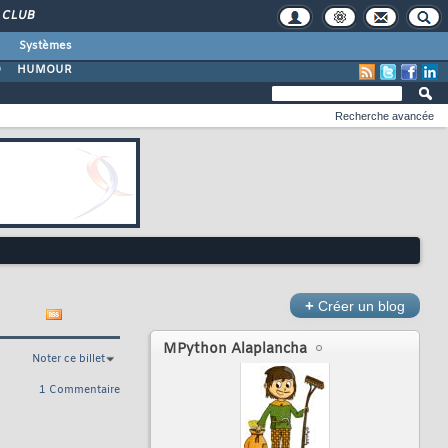
CLUB
Systèmes
O
HUMOUR
Recherche avancée
+
Créer un blog
MPython Alaplancha
Noter ce billet
1 Commentaire