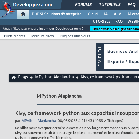
FORUMS
TUTORIELS
FAQ
DI/DSI Solutions d'entreprise
Cloud
IA
ALM
Micros
TUTORIELS
FAQ
WEBIN
Vous n'êtes pas encore inscrit sur Developpez.com ?
Inscrivez-vous gratuitem
Billets récents
Meilleurs billets
Blog des utilisateurs
Blogs
MPython Alaplancha
Kivy, ce framework python aux
MPython Alaplancha
Kivy, ce framework python aux capacités insoupç
par
MPython Alaplancha
, 08/06/2025 à 21h43 (4966 Affichages)
Ce billet pour évoquer certains aspects de Kivy largement méconnus, y compri
Kivy est souvent réduit à son usage le plus documenté et le plus répandu : l
Mais ce framework offre bien plus.