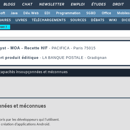
BLOGS
CHAT
NEWSLETTER
EMPLOI
ÉTUDES
DROIT
oft
Java
Dév. Web
EDI
Programmation
SGBD
Office
Mobiles
AIRES
LIVRES
TÉLÉCHARGEMENTS
SOURCES
DÉBATS
WIKI
DIC
ent !
 capacités insoupçonnées et méconnues
onnées et méconnues
s par les développeurs qui l’utilisent.
a création d’applications Android.