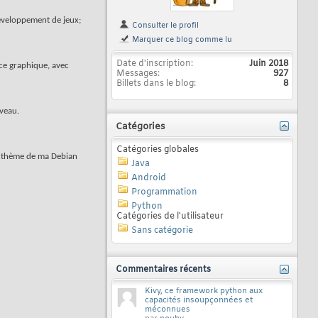
développement de jeux;
Consulter le profil
Marquer ce blog comme lu
Date d'inscription
Juin 2018
face graphique, avec
Messages
927
Billets dans le blog
8
iveau.
Catégories
Catégories globales
le thème de ma Debian
Java
Android
Programmation
Python
Catégories de l'utilisateur
Sans catégorie
Commentaires récents
Kivy, ce framework python aux
capacités insoupçonnées et
méconnues