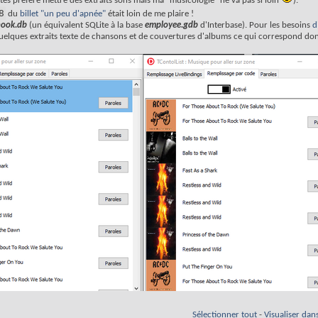
tes préféré mettre des extraits sons mais ma "musicologie" ne va pas si loin
).
8
du
billet "un peu d'apnée"
était loin de me plaire !
nook.db
(un équivalent SQLite à la base
employee.gdb
d'Interbase). Pour les besoins
d
quelques extraits texte de chansons et de couvertures d'albums ce qui correspond do
Sélectionner tout
-
Visualiser dan