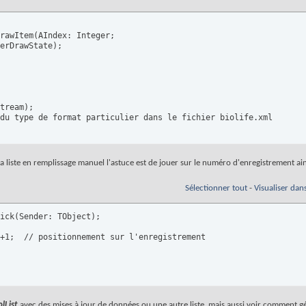
rawItem(AIndex: Integer;

erDrawState);

tream);

du type de format particulier dans le fichier biolife.xml

la liste en remplissage manuel l'astuce est de jouer sur le numéro d'enregistrement ains
Sélectionner tout
-
Visualiser dan
ick(Sender: TObject);

+1;  // positionnement sur l'enregistrement

lList
avec des mises à jour de données ou une autre liste, mais aussi voir comment gé