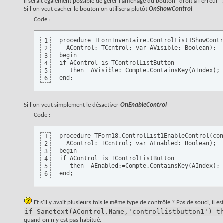
Il serait également possible de gérer l'affichage du bouton "droit à l'erre
Si l'on veut cacher le bouton on utilisera plutôt
OnShowControl
Code :
procedure TFormInventaire.ControlList1ShowContr
1
  AControl: TControl; var AVisible: Boolean);

2
begin

3
if AControl is TControlListButton

4
   then  AVisible:=Compte.ContainsKey(AIndex);

5
end;
6
Si l'on veut simplement le désactiver
OnEnableControl
Code :
procedure TForm18.ControlList1EnableControl(con
1
  AControl: TControl; var AEnabled: Boolean);

2
begin

3
if AControl is TControlListButton

4
   then  AEnabled:=Compte.ContainsKey(AIndex);

5
end;
6
Et s'il y avait plusieurs fois le même type de contrôle ? Pas de souci, il es
if Sametext(AControl.Name,'controllistbutton1') t
quand on n'y est pas habitué.