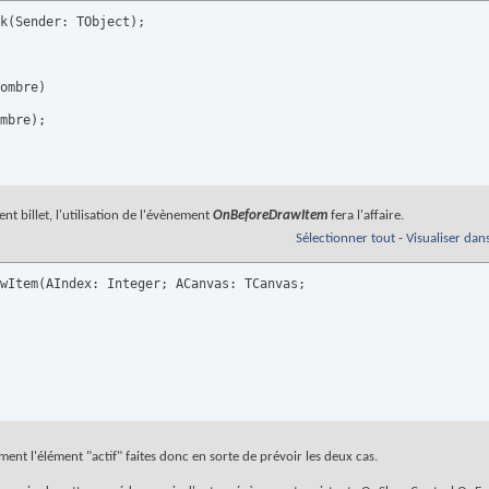
k(Sender: TObject);

ombre)

mbre);

nt billet, l'utilisation de l'évènement
OnBeforeDrawItem
fera l'affaire.
Sélectionner tout
-
Visualiser dan
wItem(AIndex: Integer; ACanvas: TCanvas;

ent l'élément "actif" faites donc en sorte de prévoir les deux cas.