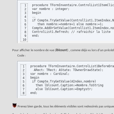
procedure TFormInventaire.ControlList1ItemClic
1
var nombre : integer;

2
begin

3
..

4
if Compte.TryGetValue(Controllist1.ItemIndex,N
5
   then nombre:=nombre+1 else nombre:=1;

6
Compte.AddOrSetValue(Controllist1.ItemIndex,no
7
ControlList1.Refresh; // rafraichir la liste

8
end;
9
10
Pour afficher le nombre de vue (
lblcount
) , comme déjà vu lors d'un précéde
Code :
procedure TFormInventaire.ControlList1BeforeDra
1
  ARect: TRect; AState: TOwnerDrawState);

2
var nombre : Cardinal;

3
begin

4
 if Compte.TryGetValue(AIndex,nombre)

5
   then lblcount.Caption:=Nombre.ToString

6
   else lblCount.Caption:=Emptystr;

7
end;
8
Prenez bien garde, tous les éléments visibles sont redessinés pas uniquem