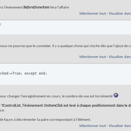
ans l'évènement
BeforeDrawItem
fera l'affaire
Sélectionner tout
-
Visualiser dan
;
s ne pourrez que le constater, il y a quelque chose qui cloche dès que l'ajout de c
Sélectionner tout
-
Visualiser dan
ecked:=True; except end;
eur pour changer l'enregistrement en cours, le nombre de vue est incrémenté
t
TControlList
, l'évènement
OnItemClick
est levé à chaque positionnment dans le da
ace.
de façon à décrémenter la paire correspondant à l'élément.
Sélectionner tout
-
Visualiser dan