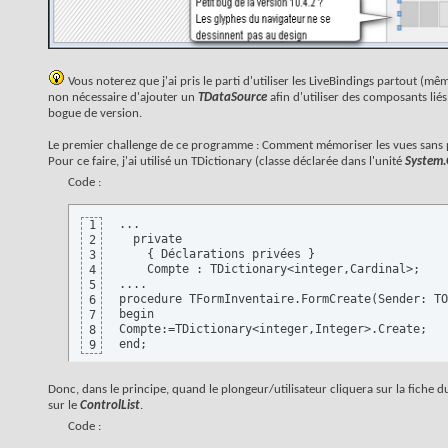
Vous noterez que j'ai pris le parti d'utiliser les LiveBindings partout (mêm
non nécessaire d'ajouter un
TDataSource
afin d'utiliser des composants lié
bogue de version.
Le premier challenge de ce programme : Comment mémoriser les vues sans po
Pour ce faire, j'ai utilisé un TDictionary (classe déclarée dans l'unité
System.
Code :
...

1
  private

2
    { Déclarations privées }

3
    Compte : TDictionary<integer,Cardinal>; 

4
....

5
procedure TFormInventaire.FormCreate(Sender: TO
6
begin

7
Compte:=TDictionary<integer,Integer>.Create;

8
end;
9
Donc, dans le principe, quand le plongeur/utilisateur cliquera sur la fiche
sur le
ControlList
.
Code :