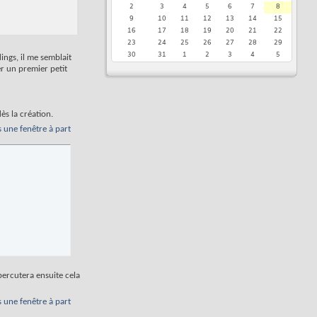
2
3
4
5
6
7
8
9
10
11
12
13
14
15
16
17
18
19
20
21
22
23
24
25
26
27
28
29
30
31
1
2
3
4
5
ings, il me semblait
er un premier petit
dès la création.
s une fenêtre à part
percutera ensuite cela
s une fenêtre à part