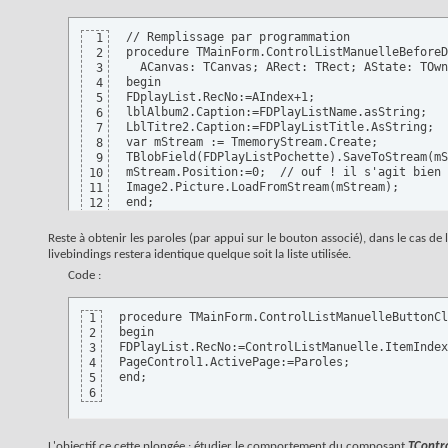
// Remplissage par programmation

1
procedure TMainForm.ControlListManuelleBeforeD
2
  ACanvas: TCanvas; ARect: TRect; AState: TOwn
3
begin

4
FDplayList.RecNo:=AIndex+1;

5
lblAlbum2.Caption:=FDPlayListName.asString;

6
LblTitre2.Caption:=FDPlayListTitle.AsString;

7
var mStream := TmemoryStream.Create;

8
TBlobField(FDPlayListPochette).SaveToStream(mS
9
mStream.Position:=0;  // ouf ! il s'agit bien 
10
Image2.Picture.LoadFromStream(mStream);

11
end;
12
Reste à obtenir les paroles (par appui sur le bouton associé), dans le cas de 
livebindings restera identique quelque soit la liste utilisée.
Code :
procedure TMainForm.ControlListManuelleButtonCl
1
begin

2
FDPlayList.RecNo:=ControlListManuelle.ItemIndex
3
PageControl1.ActivePage:=Paroles;

4
end;
5
6
L'objectif ce cette plongée : étudier le comportement du composant
TContro