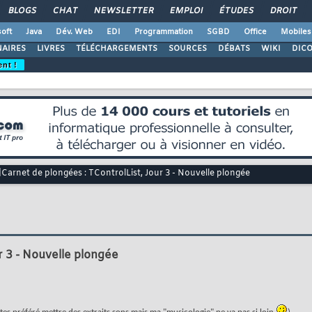
BLOGS
CHAT
NEWSLETTER
EMPLOI
ÉTUDES
DROIT
oft
Java
Dév. Web
EDI
Programmation
SGBD
Office
Mobiles
AIRES
LIVRES
TÉLÉCHARGEMENTS
SOURCES
DÉBATS
WIKI
DIC
ent !
Carnet de plongées : TControlList, Jour 3 - Nouvelle plongée
r 3 - Nouvelle plongée