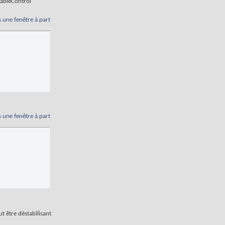
nableControl
s une fenêtre à part
s une fenêtre à part
t être déstabilisant