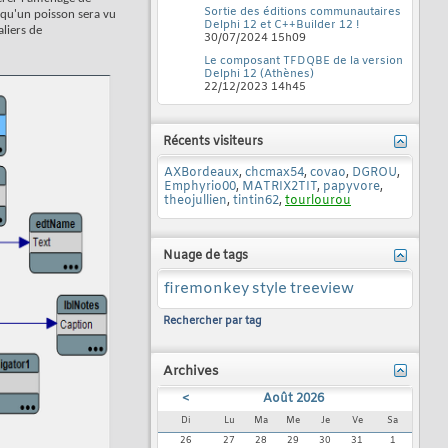
Sortie des éditions communautaires
s qu'un poisson sera vu
Delphi 12 et C++Builder 12 !
aliers de
30/07/2024
15h09
Le composant TFDQBE de la version
Delphi 12 (Athènes)
22/12/2023
14h45
Récents visiteurs
AXBordeaux
,
chcmax54
,
covao
,
DGROU
,
Emphyrio00
,
MATRIX2TIT
,
papyvore
,
theojullien
,
tintin62
,
tourlourou
Nuage de tags
firemonkey
style
treeview
Rechercher par tag
Archives
<
Août 2026
Di
Lu
Ma
Me
Je
Ve
Sa
26
27
28
29
30
31
1