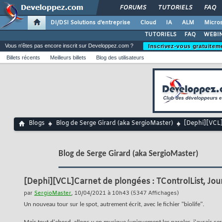
FORUMS
TUTORIELS
FAQ
DI/DSI Solutions d'entreprise
Cloud
IA
ALM
Micros
TUTORIELS
FAQ
WEBIN
Vous n'êtes pas encore inscrit sur Developpez.com ?
Inscrivez-vous gratuitem
Billets récents
Meilleurs billets
Blog des utilisateurs
Blogs
Blog de Serge Girard (aka SergioMaster)
[Dephi][VCL]
Blog de Serge Girard (aka SergioMaster)
[Dephi][VCL]Carnet de plongées : TControlList, Jou
par
SergioMaster
, 10/04/2021 à 10h43 (5347 Affichages)
Un nouveau tour sur le spot, autrement écrit, avec le fichier "biolife".