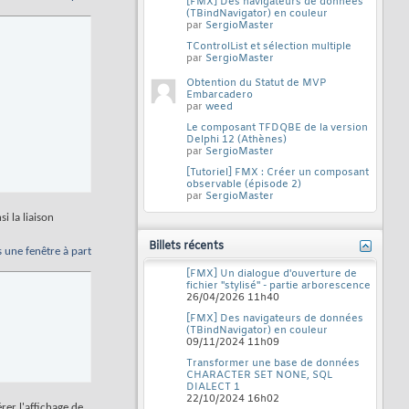
[FMX] Des navigateurs de données
(TBindNavigator) en couleur
par
SergioMaster
TControlList et sélection multiple
par
SergioMaster
Obtention du Statut de MVP
Embarcadero
par
weed
Le composant TFDQBE de la version
Delphi 12 (Athènes)
par
SergioMaster
[Tutoriel] FMX : Créer un composant
observable (épisode 2)
par
SergioMaster
i la liaison
Billets récents
s une fenêtre à part
[FMX] Un dialogue d'ouverture de
fichier "stylisé" - partie arborescence
26/04/2026
11h40
[FMX] Des navigateurs de données
(TBindNavigator) en couleur
09/11/2024
11h09
Transformer une base de données
CHARACTER SET NONE, SQL
DIALECT 1
22/10/2024
16h02
rer l'affichage de