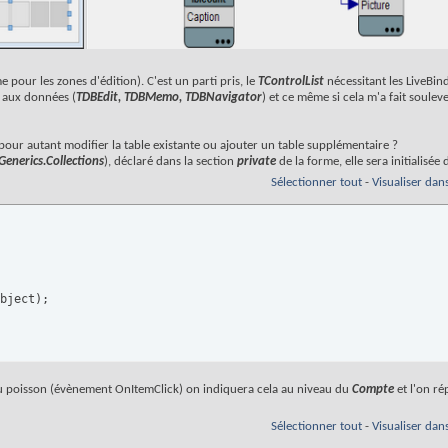
e pour les zones d'édition). C'est un parti pris, le
TControlList
nécessitant les LiveBind
s aux données (
TDBEdit, TDBMemo, TDBNavigator
) et ce même si cela m'a fait soulev
ur autant modifier la table existante ou ajouter un table supplémentaire ?
Generics.Collections
), déclaré dans la section
private
de la forme, elle sera initialisée 
Sélectionner tout
-
Visualiser dan
bject);

 du poisson (évènement OnItemClick) on indiquera cela au niveau du
Compte
et l'on ré
Sélectionner tout
-
Visualiser dan