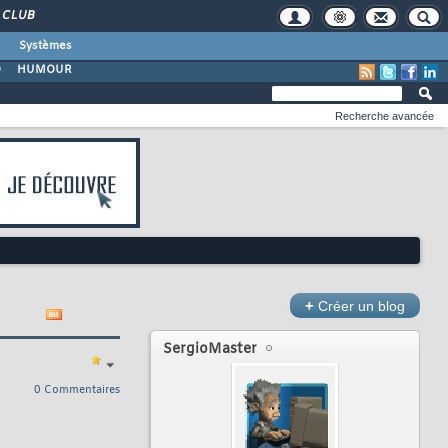
CLUB
Systèmes
O
HUMOUR
Recherche avancée
+
Créer un blog
SergioMaster
0 Commentaires