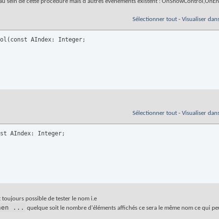
ur" au sein de cette procédure mais d'autres évènements existent : OnShowControl,OnE
Sélectionner tout
-
Visualiser dan
ol(const AIndex: Integer;

Sélectionner tout
-
Visualiser dan
st AIndex: Integer;

t toujours possible de tester le nom i.e
hen ...
quelque soit le nombre d'éléments affichés ce sera le même nom ce qui peu