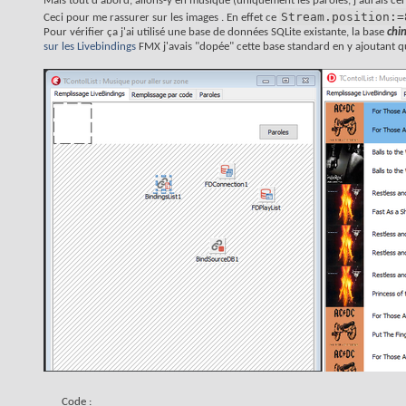
Mais tout d'abord, allons-y en musique (uniquement les paroles, j'aurais cer
Stream.position:=
Ceci pour me rassurer sur les images . En effet ce
Pour vérifier ça j'ai utilisé une base de données SQLite existante, la base
chi
sur les Livebindings
FMX j'avais "dopée" cette base standard en y ajoutant 
Code :