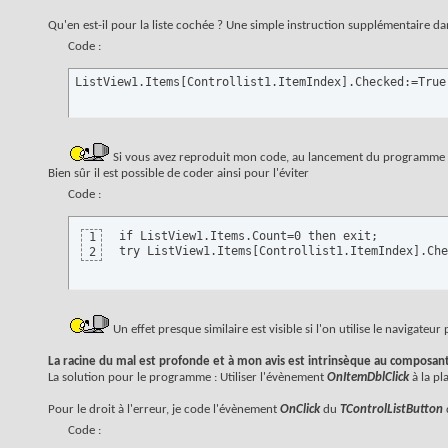
Qu'en est-il pour la liste cochée ? Une simple instruction supplémentaire d
Code :
ListView1.Items[Controllist1.ItemIndex].Checked:=True
Si vous avez reproduit mon code, au lancement du programme vou
Bien sûr il est possible de coder ainsi pour l'éviter
Code :
if ListView1.Items.Count=0 then exit; 

1
try ListView1.Items[Controllist1.ItemIndex].Ch
2
Un effet presque similaire est visible si l'on utilise le navigat
La racine du mal est profonde et à mon avis est intrinsèque au composan
La solution pour le programme : Utiliser l'évènement
OnItemDblClick
à la pl
Pour le droit à l'erreur, je code l'évènement
OnClick
du
TControlListButton
Code :