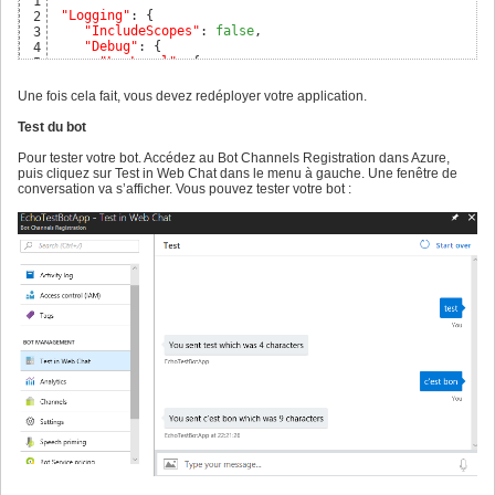
1
"Logging"
: 
{
2
"IncludeScopes"
: 
false
,

3
"Debug"
: 
{
4
"LogLevel"
: 
{
5
"Default"
: 
"Warning"
6
}
7
Une fois cela fait, vous devez redéployer votre application.
}
,

8
"Console"
: 
{
9
Test du bot
"LogLevel"
: 
{
10
"Default"
: 
"Warning"
11
Pour tester votre bot. Accédez au Bot Channels Registration dans Azure,
}
12
puis cliquez sur Test in Web Chat dans le menu à gauche. Une fenêtre de
}
13
conversation va s’afficher. Vous pouvez tester votre bot :
}
,

14
"MicrosoftAppId"
: 
"566e0f16-c952-4773-b13f-f50cc7ed3e99
15
"MicrosoftAppPassword"
: 
"aojPOQN1************"
16