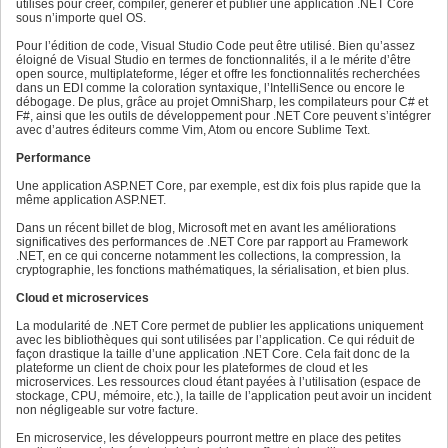
utilisés pour créer, compiler, générer et publier une application .NET Core
sous n’importe quel OS.
Pour l’édition de code, Visual Studio Code peut être utilisé. Bien qu’assez
éloigné de Visual Studio en termes de fonctionnalités, il a le mérite d’être
open source, multiplateforme, léger et offre les fonctionnalités recherchées
dans un EDI comme la coloration syntaxique, l’IntelliSence ou encore le
débogage. De plus, grâce au projet OmniSharp, les compilateurs pour C# et
F#, ainsi que les outils de développement pour .NET Core peuvent s’intégrer
avec d’autres éditeurs comme Vim, Atom ou encore Sublime Text.
Performance
Une application ASP.NET Core, par exemple, est dix fois plus rapide que la
même application ASP.NET.
Dans un récent billet de blog, Microsoft met en avant les améliorations
significatives des performances de .NET Core par rapport au Framework
.NET, en ce qui concerne notamment les collections, la compression, la
cryptographie, les fonctions mathématiques, la sérialisation, et bien plus.
Cloud et microservices
La modularité de .NET Core permet de publier les applications uniquement
avec les bibliothèques qui sont utilisées par l’application. Ce qui réduit de
façon drastique la taille d’une application .NET Core. Cela fait donc de la
plateforme un client de choix pour les plateformes de cloud et les
microservices. Les ressources cloud étant payées à l’utilisation (espace de
stockage, CPU, mémoire, etc.), la taille de l’application peut avoir un incident
non négligeable sur votre facture.
En microservice, les développeurs pourront mettre en place des petites