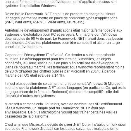
une plateforme unique pour le développement d’applications sous son
système d’exploitation Windows.
De ce fait, le Framework .NET en plus de prendre en charge plusieurs
langages, permet de mettre en place de nombreux types d’applications
(WPF, WinForms, ASP.NET WebForms, Azure, etc.).
Autrefois, le développement d’applications était majoritairement dédié aux
systèmes d’exploitation pour PC et serveurs. Un marché dont Windows
détenait plus de 90 % de part. Le Framework .NET n’avait donc pas besoin
de s’étendre à d’autres plateformes pour être compétitif et attirer un large
panel de développeurs.
Cependant, l’écosystème IT a évolué. Ce dernier a subi une profonde
mutation. Le développement pour les terminaux mobiles, les objets
connectés, le Cloud, est de plus en plus plébiscité par les développeurs.
Dans ce nouveau marché, les terminaux sous Windows représentent moins
de 20 % (d’après des chiffres publiés par Microsoft en 2014, la part de
marché de l’OS était évaluée à 14 %).
Il n’est plus question de se cantonner uniquement à Windows. Si Microsoft
souhaite que la plateforme .NET et ses langages (en particulier C#, qui est le
langage phare de la firme de Redmond) demeurent compétitifs, elle doit
s’ouvrir à d’autres écosystèmes.
Microsoft a compris cela. Toutefois, avec de nombreuses API extrêmement
liées à Windows, un simple port du Framework .NET n’était pas
envisageable. De plus Microsoft ne voulait pas traîner certaines vieilles
casseroles de la plateforme.
C’est ainsi que Microsoft a décidé de créer .NET Core. Il s’agit d’un fork open
source du Framework .Net bâti sur les bases suivantes : multiplateforme,