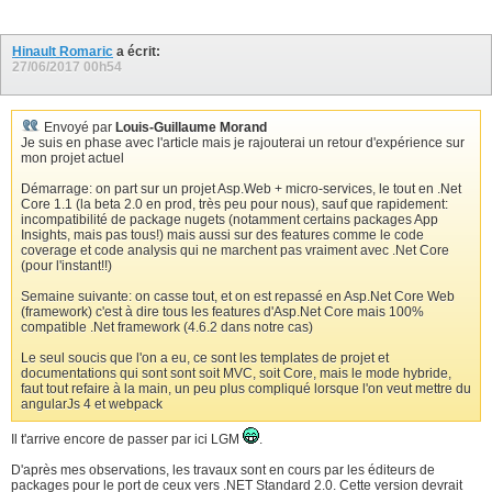
Hinault Romaric
a écrit:
27/06/2017
00h54
Envoyé par
Louis-Guillaume Morand
Je suis en phase avec l'article mais je rajouterai un retour d'expérience sur
mon projet actuel
Démarrage: on part sur un projet Asp.Web + micro-services, le tout en .Net
Core 1.1 (la beta 2.0 en prod, très peu pour nous), sauf que rapidement:
incompatibilité de package nugets (notamment certains packages App
Insights, mais pas tous!) mais aussi sur des features comme le code
coverage et code analysis qui ne marchent pas vraiment avec .Net Core
(pour l'instant!!)
Semaine suivante: on casse tout, et on est repassé en Asp.Net Core Web
(framework) c'est à dire tous les features d'Asp.Net Core mais 100%
compatible .Net framework (4.6.2 dans notre cas)
Le seul soucis que l'on a eu, ce sont les templates de projet et
documentations qui sont sont soit MVC, soit Core, mais le mode hybride,
faut tout refaire à la main, un peu plus compliqué lorsque l'on veut mettre du
angularJs 4 et webpack
Il t'arrive encore de passer par ici LGM
.
D'après mes observations, les travaux sont en cours par les éditeurs de
packages pour le port de ceux vers .NET Standard 2.0. Cette version devrait