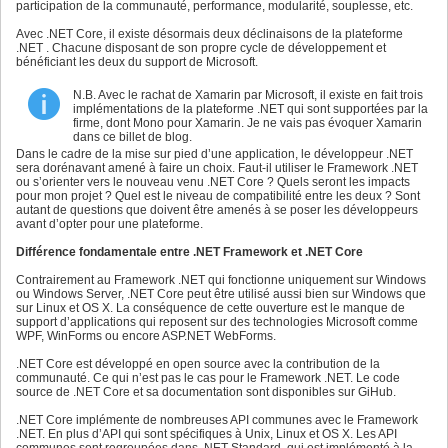
participation de la communauté, performance, modularité, souplesse, etc.
Avec .NET Core, il existe désormais deux déclinaisons de la plateforme
.NET . Chacune disposant de son propre cycle de développement et
bénéficiant les deux du support de Microsoft.
N.B. Avec le rachat de Xamarin par Microsoft, il existe en fait trois
implémentations de la plateforme .NET qui sont supportées par la
firme, dont Mono pour Xamarin. Je ne vais pas évoquer Xamarin
dans ce billet de blog.
Dans le cadre de la mise sur pied d’une application, le développeur .NET
sera dorénavant amené à faire un choix. Faut-il utiliser le Framework .NET
ou s’orienter vers le nouveau venu .NET Core ? Quels seront les impacts
pour mon projet ? Quel est le niveau de compatibilité entre les deux ? Sont
autant de questions que doivent être amenés à se poser les développeurs
avant d’opter pour une plateforme.
Différence fondamentale entre .NET Framework et .NET Core
Contrairement au Framework .NET qui fonctionne uniquement sur Windows
ou Windows Server, .NET Core peut être utilisé aussi bien sur Windows que
sur Linux et OS X. La conséquence de cette ouverture est le manque de
support d’applications qui reposent sur des technologies Microsoft comme
WPF, WinForms ou encore ASP.NET WebForms.
.NET Core est développé en open source avec la contribution de la
communauté. Ce qui n’est pas le cas pour le Framework .NET. Le code
source de .NET Core et sa documentation sont disponibles sur GiHub.
.NET Core implémente de nombreuses API communes avec le Framework
.NET. En plus d’API qui sont spécifiques à Unix, Linux et OS X. Les API
communes sont regroupées dans .NET Standard, qui est implémenté à la