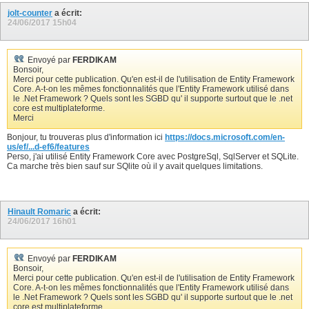
jolt-counter
a écrit:
24/06/2017
15h04
Envoyé par
FERDIKAM
Bonsoir,
Merci pour cette publication. Qu'en est-il de l'utilisation de Entity Framework
Core. A-t-on les mêmes fonctionnalités que l'Entity Framework utilisé dans
le .Net Framework ? Quels sont les SGBD qu' il supporte surtout que le .net
core est multiplateforme.
Merci
Bonjour, tu trouveras plus d'information ici
https://docs.microsoft.com/en-
us/ef/...d-ef6/features
Perso, j'ai utilisé Entity Framework Core avec PostgreSql, SqlServer et SQLite.
Ca marche très bien sauf sur SQlite où il y avait quelques limitations.
Hinault Romaric
a écrit:
24/06/2017
16h01
Envoyé par
FERDIKAM
Bonsoir,
Merci pour cette publication. Qu'en est-il de l'utilisation de Entity Framework
Core. A-t-on les mêmes fonctionnalités que l'Entity Framework utilisé dans
le .Net Framework ? Quels sont les SGBD qu' il supporte surtout que le .net
core est multiplateforme.