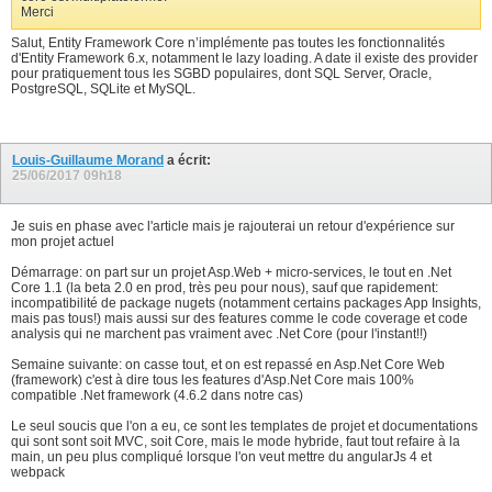
Merci
Salut, Entity Framework Core n’implémente pas toutes les fonctionnalités
d'Entity Framework 6.x, notamment le lazy loading. A date il existe des provider
pour pratiquement tous les SGBD populaires, dont SQL Server, Oracle,
PostgreSQL, SQLite et MySQL.
Louis-Guillaume Morand
a écrit:
25/06/2017
09h18
Je suis en phase avec l'article mais je rajouterai un retour d'expérience sur
mon projet actuel
Démarrage: on part sur un projet Asp.Web + micro-services, le tout en .Net
Core 1.1 (la beta 2.0 en prod, très peu pour nous), sauf que rapidement:
incompatibilité de package nugets (notamment certains packages App Insights,
mais pas tous!) mais aussi sur des features comme le code coverage et code
analysis qui ne marchent pas vraiment avec .Net Core (pour l'instant!!)
Semaine suivante: on casse tout, et on est repassé en Asp.Net Core Web
(framework) c'est à dire tous les features d'Asp.Net Core mais 100%
compatible .Net framework (4.6.2 dans notre cas)
Le seul soucis que l'on a eu, ce sont les templates de projet et documentations
qui sont sont soit MVC, soit Core, mais le mode hybride, faut tout refaire à la
main, un peu plus compliqué lorsque l'on veut mettre du angularJs 4 et
webpack