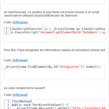
ne marchera pas. La solution la plus facile est d’avoir recours à un script
JavaScript en utilisant IJavaScriptExecutor de Selenium :
Code: [
Affichage
]
IJavaScriptExecutor js = _driverChrome 
as
 IJavaScriptExecu
1
js.ExecuteScript
(
"document.getElementById('DateNais').valu
2
Pour finir, il faut enregistrer les informations saisies en procédant comme suit
:
Code: [
Affichage
]
_driverChrome.FindElement
(
By.Id
(
"Enregistrer"
)
)
.Submit
(
)
;
Le code complet est le suivant*:
Code: [
Affichage
]
[
TestMethod
]
1
public
void
 TestAjoutEtudiant
(
)
{
2
  _driverChrome.Navigate
(
)
.GoToUrl
(
"http://localhost:6444
3