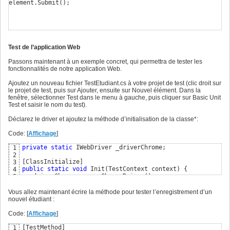
element.Submit
(
)
;
Test de l’application Web
Passons maintenant à un exemple concret, qui permettra de tester les
fonctionnalités de notre application Web.
Ajoutez un nouveau fichier TestEtudiant.cs à votre projet de test (clic droit sur
le projet de test, puis sur Ajouter, ensuite sur Nouvel élément. Dans la
fenêtre, sélectionner Test dans le menu à gauche, puis cliquer sur Basic Unit
Test et saisir le nom du test).
Déclarez le driver et ajoutez la méthode d’initialisation de la classe*:
Code: [
Affichage
]
private
static
 IWebDriver _driverChrome;

1
2
[
ClassInitialize
]
3
public
static
void
 Init
(
TestContext context
)
{
4
  _driverChrome = 
new
 ChromeDriver
(
)
5
}
6
Vous allez maintenant écrire la méthode pour tester l’enregistrement d’un
nouvel étudiant :
Code: [
Affichage
]
[
TestMethod
]
1