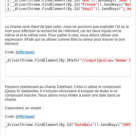
_driverChrome.FindElement
(
By.Id
(
"Nom"
)
)
.SendKeys
(
"Jean"
)
;

1
_driverChrome.FindElement
(
By.Id
(
"Prenom"
)
)
.SendKeys
(
"Berna
2
_driverChrome.FindElement
(
By.Id
(
"Email"
)
)
.SendKeys
(
"j.bern
3
Le champ sexe étant de type radio, nous ne pouvons pas exploiter l’id ou le
nom pour effectuer la recherche de l’élément, car les deux inputs ont le
même id et le même nom. Pour pallier à cela, nous allons utiliser une
expression XPath qui va utiliser comme filtre la valeur pour trouver le bon
élément.
Code: [
Affichage
]
_driverChrome.FindElement
(
By.XPath
(
"//input[@value='Homme']"
)
Passons maintenant au champ DateNais. Celui-ci utilise le composant
jQuery IU datepicker. Il n’est pas nécessaire d’essayer de tester si ce
composant marche. Nous allons nous limiter à saisir une date dans ce
champ.
Cependant, un simple :
Code: [
Affichage
]
_driverChrome.FindElement
(
By.Id
(
"DateNais"
)
)
.SendKeys
(
"1995-0