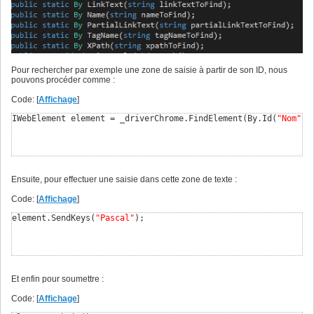
Pour rechercher par exemple une zone de saisie à partir de son ID, nous
pouvons procéder comme :
Code: [
Affichage
]
IWebElement element = _driverChrome.FindElement
(
By.Id
(
"Nom"
)
)
Ensuite, pour effectuer une saisie dans cette zone de texte :
Code: [
Affichage
]
element.SendKeys
(
"Pascal"
)
;
Et enfin pour soumettre :
Code: [
Affichage
]