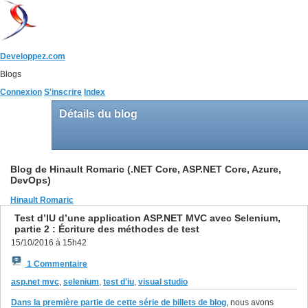
Developpez.com
Blogs
Connexion
S'inscrire
Index
Détails du blog
Blog de Hinault Romaric (.NET Core, ASP.NET Core, Azure,
DevOps)
Hinault Romaric
Test d’IU d’une application ASP.NET MVC avec Selenium,
partie 2 : Écriture des méthodes de test
15/10/2016 à 15h42
1 Commentaire
asp.net mvc
,
selenium
,
test d'iu
,
visual studio
Dans la première partie de cette série de billets de blog
, nous avons