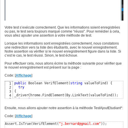
Votre test s’exécute correctement. Que les informations soient enregistrées
ou pas, le test sera toujours marqué comme “réussi”. Pour remédier à cela,
vous allez ajouter une assertion à votre méthode de test.
Lorsque les informations sont enregistrées correctement, nous constatons
une redirection vers la liste des étudiants, avec le nouvel enregistrement.
Notre assertion va vérifier si le nouvel enregistrement figure dans la liste. Si
c’est le cas, le test réussi. Sinon, le test échoue.
Pour effectuer cela, nous allons écrire la méthode suivante pour vérifier que
le nouvel enregistrement est présent sur la page :
Code: [
Affichage
]
public
 Boolean VerifElement
(
string
 valueToFind
)
{
1
try
2
{
3
_driverChrome.FindElement
(
By.LinkText
(
valueToFind
)
)
4
return
true
5
}
6
7
Ensuite, nous allons ajouter notre assertion à la méthode TestAjoutEtudiant*:
catch
(
NoSuchElementException ex
)
{
8
return
false
9
Code: [
Affichage
]
}
10
}
11
Assert.IsTrue
(
VerifElement
(
"j.bernard@gmail.com"
)
)
;