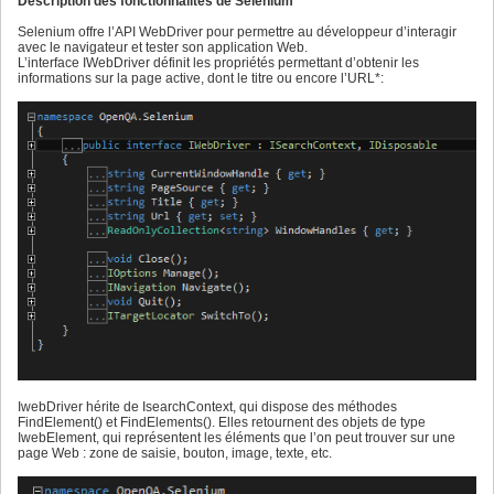
Description des fonctionnalités de Selenium
Selenium offre l’API WebDriver pour permettre au développeur d’interagir
avec le navigateur et tester son application Web.
L’interface IWebDriver définit les propriétés permettant d’obtenir les
informations sur la page active, dont le titre ou encore l’URL*:
IwebDriver hérite de IsearchContext, qui dispose des méthodes
FindElement() et FindElements(). Elles retournent des objets de type
IwebElement, qui représentent les éléments que l’on peut trouver sur une
page Web : zone de saisie, bouton, image, texte, etc.