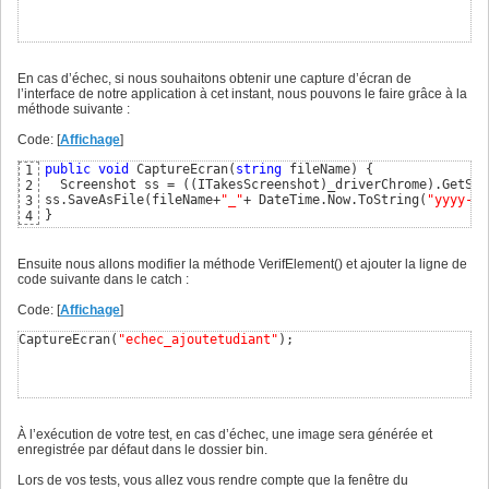
En cas d’échec, si nous souhaitons obtenir une capture d’écran de
l’interface de notre application à cet instant, nous pouvons le faire grâce à la
méthode suivante :
Code: [
Affichage
]
public
void
 CaptureEcran
(
string
 fileName
)
{
1
  Screenshot ss = 
(
(
ITakesScreenshot
)
_driverChrome
)
.GetScr
2
ss.SaveAsFile
(
fileName+
"_"
+ DateTime.Now.ToString
(
"yyyy-mm
3
}
4
Ensuite nous allons modifier la méthode VerifElement() et ajouter la ligne de
code suivante dans le catch :
Code: [
Affichage
]
CaptureEcran
(
"echec_ajoutetudiant"
)
;
À l’exécution de votre test, en cas d’échec, une image sera générée et
enregistrée par défaut dans le dossier bin.
Lors de vos tests, vous allez vous rendre compte que la fenêtre du