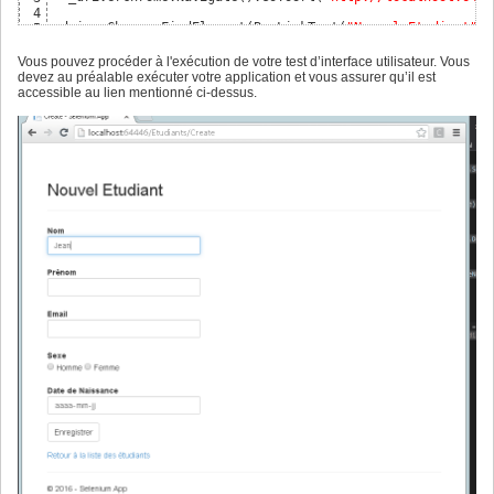
4
_driverChrome.FindElement
(
By.LinkText
(
"Nouvel Etudiant"
)
)
5
_driverChrome.FindElement
(
By.Id
(
"Nom"
)
)
.SendKeys
(
"Jean"
)
;

6
_driverChrome.FindElement
(
By.Id
(
"Prenom"
)
)
.SendKeys
(
"Bern
7
Vous pouvez procéder à l'exécution de votre test d’interface utilisateur. Vous
_driverChrome.FindElement
(
By.Id
(
"Email"
)
)
.SendKeys
(
"j.ber
8
devez au préalable exécuter votre application et vous assurer qu’il est
_driverChrome.FindElement
(
By.XPath
(
"//input[@value='Homme
9
accessible au lien mentionné ci-dessus.
IJavaScriptExecutor js = _driverChrome 
as
 IJavaScriptExec
10
js.ExecuteScript
(
"document.getElementById('DateNais').val
11
12
_driverChrome.FindElement
(
By.Id
(
"Enregistrer"
)
)
.Submit
(
)
13
}
14