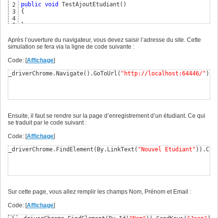
public
void
 TestAjoutEtudiant
(
)
2
{
3
4
}
5
Après l’ouverture du navigateur, vous devez saisir l’adresse du site. Cette
simulation se fera via la ligne de code suivante :
Code: [
Affichage
]
_driverChrome.Navigate
(
)
.GoToUrl
(
"http://localhost:64446/"
)
;
Ensuite, il faut se rendre sur la page d’enregistrement d’un étudiant. Ce qui
se traduit par le code suivant :
Code: [
Affichage
]
_driverChrome.FindElement
(
By.LinkText
(
"Nouvel Etudiant"
)
)
.Cli
Sur cette page, vous allez remplir les champs Nom, Prénom et Email :
Code: [
Affichage
]