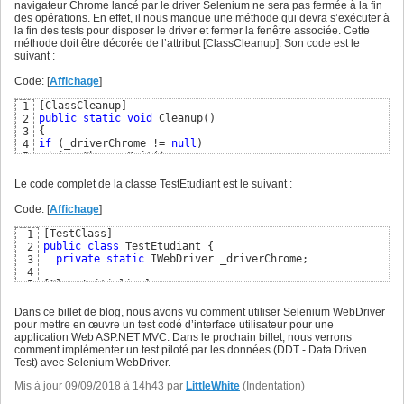
navigateur Chrome lancé par le driver Selenium ne sera pas fermée à la fin
des opérations. En effet, il nous manque une méthode qui devra s’exécuter à
la fin des tests pour disposer le driver et fermer la fenêtre associée. Cette
méthode doit être décorée de l’attribut [ClassCleanup]. Son code est le
suivant :
Code: [
Affichage
]
[
ClassCleanup
]
1
public
static
void
 Cleanup
(
)
2
{
3
if
(
_driverChrome != 
null
)
4
_driverChrome.Quit
(
)
5
}
6
Le code complet de la classe TestEtudiant est le suivant :
Code: [
Affichage
]
[
TestClass
]
1
public
class
 TestEtudiant 
{
2
private
static
 IWebDriver _driverChrome;

3
4
[
ClassInitialize
]
5
public
static
void
 Init
(
TestContext context
)
6
{
7
Dans ce billet de blog, nous avons vu comment utiliser Selenium WebDriver
_driverChrome = 
new
 ChromeDriver
(
)
8
pour mettre en œuvre un test codé d’interface utilisateur pour une
}
9
application Web ASP.NET MVC. Dans le prochain billet, nous verrons
10
comment implémenter un test piloté par les données (DDT - Data Driven
[
TestMethod
]
11
Test) avec Selenium WebDriver.
public
void
 TestAjoutEtudiant
(
)
{
12
  _driverChrome.Navigate
(
)
.GoToUrl
(
"http://localhost:6444
Mis à jour 09/09/2018 à 14h43 par
13
LittleWhite
(Indentation)
14