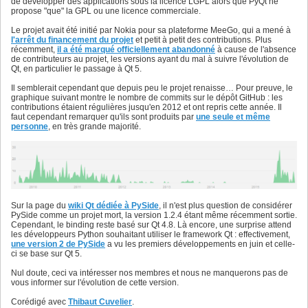
de développer des applications sous la licence LGPL alors que PyQt ne
propose "que" la GPL ou une licence commerciale.
Le projet avait été initié par Nokia pour sa plateforme MeeGo, qui a mené à
l'arrêt du financement du projet
et petit à petit des contributions. Plus
récemment,
il a été marqué officiellement abandonné
à cause de l'absence
de contributeurs au projet, les versions ayant du mal à suivre l'évolution de
Qt, en particulier le passage à Qt 5.
Il semblerait cependant que depuis peu le projet renaisse… Pour preuve, le
graphique suivant montre le nombre de commits sur le dépôt GitHub : les
contributions étaient régulières jusqu'en 2012 et ont repris cette année. Il
faut cependant remarquer qu'ils sont produits par
une seule et même
personne
, en très grande majorité.
Sur la page du
wiki Qt dédiée à PySide
, il n'est plus question de considérer
PySide comme un projet mort, la version 1.2.4 étant même récemment sortie.
Cependant, le binding reste basé sur Qt 4.8. Là encore, une surprise attend
les développeurs Python souhaitant utiliser le framework Qt : effectivement,
une version 2 de PySide
a vu les premiers développements en juin et celle-
ci se base sur Qt 5.
Nul doute, ceci va intéresser nos membres et nous ne manquerons pas de
vous informer sur l'évolution de cette version.
Corédigé avec
Thibaut Cuvelier
.