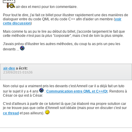
air-dex et merci pour ton commentaire.
Pour tout te dire, j'ai fait ce billet pour illustrer rapidement une des manières de
dialoguer entre du code QML et du code C++ afin d'aider un membre (
voir
cette discussion
)
Mais comme tu as pu le lire au début du billet, j'accorde largement le fait que
cette méthode
n'est pas la plus "corporate"
, mais c'est de loin la plus simple.
J'avais prévu d'illustrer les autres méthodes, du coup tu as pris un peu les
devants ...
air-dex
a écrit:
23/09/2015
01h36
Non celui qui a vraiment pris les devants c'est Amnell car il a déjà fait un tuto
sur le sujet il y a 4 ans
:
Communication entre QML et C++/Qt
. Rendons à
César ce qui est à César.
C'est d'ailleurs à partir de ce tutoriel là que j'ai élaboré ma propre solution car
je ne trouve pas que celle d'Amnell soit idéale (mais pour en discuter c'est sur
ce thread
et pas ailleurs).