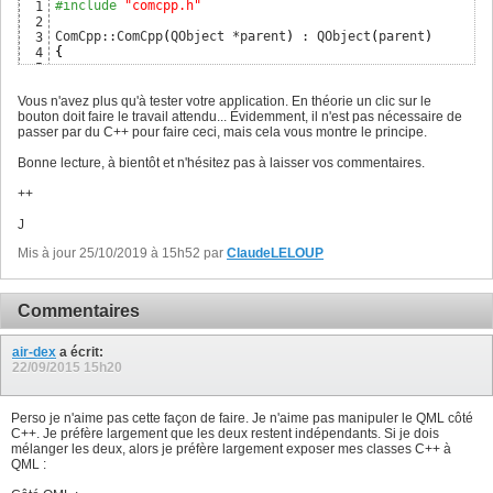
10
#include
 "comcpp.h"
1
}
30
public
:

11
2
Button
{
31
explicit
 ComCpp
(
QObject *parent = 
0
)
;

12
ComCpp::ComCpp
(
QObject *parent
)
 : QObject
(
parent
)
3
x
: 
5
 ; 
y
: 
100
32
13
{
4
text
: qsTr
(
"Click here"
)
33
signals:

14
5
onClicked
: label.text = comCpp.txt
(
)
// les lign
34
15
}
6
}
35
public
 slots:

16
7
Vous n'avez plus qu'à tester votre application. En théorie un clic sur le
}
36
    QString txt
(
)
17
QString ComCpp::txt
(
)
{
8
bouton doit faire le travail attendu... Évidemment, il n'est pas nécessaire de
}
;

18
    QString r = 
"You have clicked on QML Button"
;

9
passer par du C++ pour faire ceci, mais cela vous montre le principe.
19
return
10
#endif // COMCPP_H
20
}
11
Bonne lecture, à bientôt et n'hésitez pas à laisser vos commentaires.
++
J
Mis à jour 25/10/2019 à 15h52 par
ClaudeLELOUP
Commentaires
air-dex
a écrit:
22/09/2015
15h20
Perso je n'aime pas cette façon de faire. Je n'aime pas manipuler le QML côté
C++. Je préfère largement que les deux restent indépendants. Si je dois
mélanger les deux, alors je préfère largement exposer mes classes C++ à
QML :