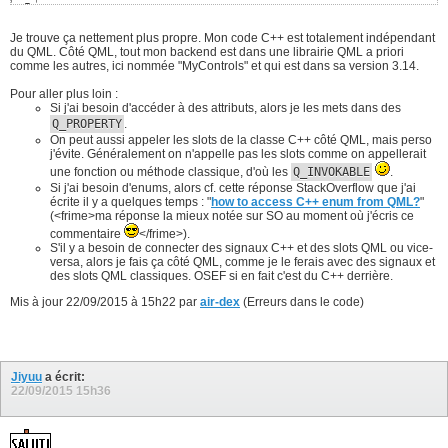
width
: parent.width 

30
return
13
5
height
: 
50
31
}
14
int
 main
(
int
 argc, 
char
 *argv
[
]
)
{
6
}
32
    QApplication app
(
argc, argv
)
; 

7
Je trouve ça nettement plus propre. Mon code C++ est totalement indépendant
Button
{
33
    ComCpp::declareQML
(
)
;    
// On expose notre classe à Q
8
du QML. Côté QML, tout mon backend est dans une librairie QML a priori
x
: 
5
 ; 
y
: 
100
34
    QQmlApplicationEngine engine; 

9
comme les autres, ici nommée "MyControls" et qui est dans sa version 3.14.
text
: qsTr
(
"Click here"
)
35
    engine.load
(
QUrl
(
QStringLiteral
(
"qrc:/main.qml"
)
)
)
; 

10
onClicked
: label.text = comCpp.txt
(
)
;  
// les lign
36
return
 app.exec
(
)
11
Pour aller plus loin :
}
37
}
12
Si j'ai besoin d'accéder à des attributs, alors je les mets dans des
38
Q_PROPERTY
.
    ComCpp 
{
id
: comCpp 
}
39
On peut aussi appeler les slots de la classe C++ côté QML, mais perso
}
40
j'évite. Généralement on n'appelle pas les slots comme on appellerait
une fonction ou méthode classique, d'où les
Q_INVOKABLE
.
Si j'ai besoin d'enums, alors cf. cette réponse StackOverflow que j'ai
écrite il y a quelques temps : "
how to access C++ enum from QML?
"
(<frime>ma réponse la mieux notée sur SO au moment où j'écris ce
commentaire
</frime>).
S'il y a besoin de connecter des signaux C++ et des slots QML ou vice-
versa, alors je fais ça côté QML, comme je le ferais avec des signaux et
des slots QML classiques. OSEF si en fait c'est du C++ derrière.
Mis à jour 22/09/2015 à 15h22 par
air-dex
(Erreurs dans le code)
Jiyuu
a écrit:
22/09/2015
15h36