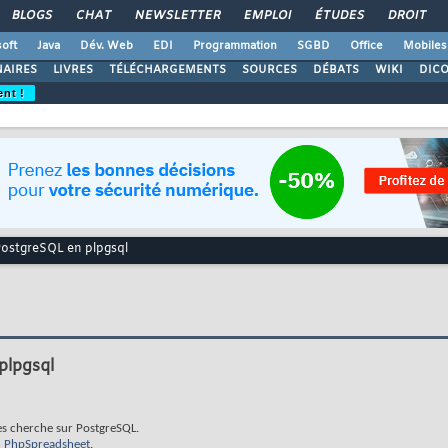
BLOGS
CHAT
NEWSLETTER
EMPLOI
ÉTUDES
DROIT
oft
Java
Dév. Web
EDI
Programmation
SGBD
Office
Mobiles
AIRES
LIVRES
TÉLÉCHARGEMENTS
SOURCES
DÉBATS
WIKI
DIC
ent !
PostgreSQL en plpgsql
plpgsql
es cherche sur PostgreSQL.
n
PhpSpreadsheet
.