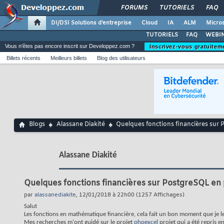
FORUMS
TUTORIELS
FAQ
DI/DSI Solutions d'entreprise
Cloud
IA
ALM
Micros
TUTORIELS
FAQ
WEBIN
Vous n'êtes pas encore inscrit sur Developpez.com ?
Inscrivez-vous gratuitem
Billets récents
Meilleurs billets
Blog des utilisateurs
Blogs
Alassane Diakité
Quelques fonctions financières sur 
Alassane Diakité
Quelques fonctions financières sur PostgreSQL en 
par
alassanediakite
, 12/01/2018 à 22h00 (1257 Affichages)
Salut
Les fonctions en mathématique financière, cela fait un bon moment que je l
Mes recherches m'ont guidé sur le projet
phpexcel
projet qui a été repris e