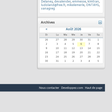
Delaney
,
devalender
,
emmesse
,
kimtran
,
ludoland@free.fr
,
mikelemerle
,
ONTAYG
,
vanagreg
Archives
<
Août 2026
Di
Lu
Ma
Me
Je
Ve
Sa
26
27
28
29
30
31
1
2
3
4
5
6
7
8
9
10
11
12
13
14
15
16
17
18
19
20
21
22
23
24
25
26
27
28
29
30
31
1
2
3
4
5
Nous contacter
Developpez.com
Haut de page