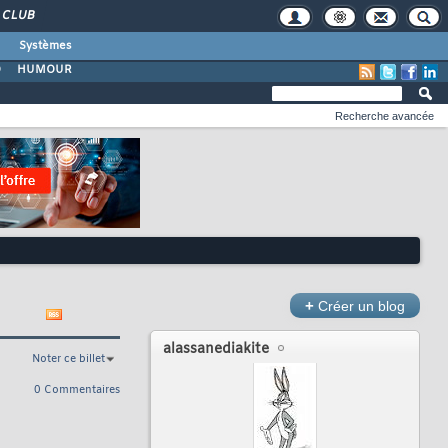
CLUB
Systèmes
O
HUMOUR
Recherche avancée
+
Créer un blog
alassanediakite
Noter ce billet
0 Commentaires