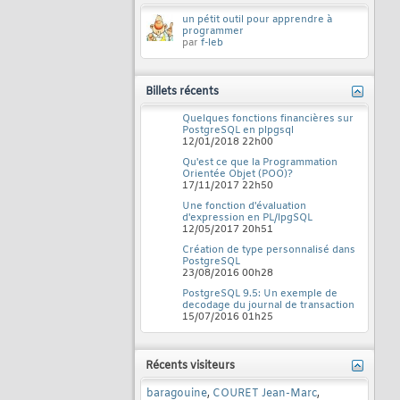
un pétit outil pour apprendre à
programmer
par
f-leb
Billets récents
Quelques fonctions financières sur
PostgreSQL en plpgsql
12/01/2018
22h00
Qu'est ce que la Programmation
Orientée Objet (POO)?
17/11/2017
22h50
Une fonction d'évaluation
d'expression en PL/lpgSQL
12/05/2017
20h51
Création de type personnalisé dans
PostgreSQL
23/08/2016
00h28
PostgreSQL 9.5: Un exemple de
decodage du journal de transaction
15/07/2016
01h25
Récents visiteurs
baragouine
,
COURET Jean-Marc
,