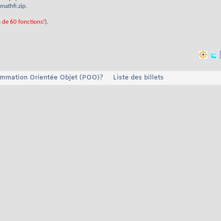
mathfi.zip
.
s de 60 fonctions!
).
rammation Orientée Objet (POO)?
Liste des billets