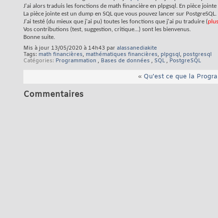
J'ai alors traduis les fonctions de math financière en plpgsql. En pièce jointe
La pièce jointe est un dump en SQL que vous pouvez lancer sur PostgreSQL.
J'ai testé (du mieux que j'ai pu) toutes les fonctions que j'ai pu traduire (
plu
Vos contributions (test, suggestion, critique...) sont les bienvenus.
Bonne suite.
Mis à jour 13/05/2020 à 14h43 par
alassanediakite
Tags:
math financières
,
mathématiques financières
,
plpgsql
,
postgresql
Catégories
Programmation
,
Bases de données
,
SQL
,
PostgreSQL
«
Qu'est ce que la Prog
Commentaires