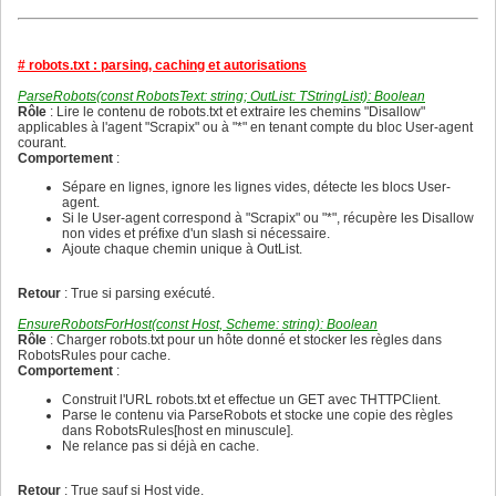
160
  Définit la langue courante de façon thread-safe en pro
152
144
161
  par un TCriticalSection afin d'éviter les conditions d
153
145
162
}

154
146
163
procedure SetLanguage(ALang: TLang);

155
147
164
begin

# robots.txt : parsing, caching et autorisations
156
148
165
  LangLock.Enter;

157
149
166
  try

ParseRobots(const RobotsText: string; OutList: TStringList): Boolean
158
150
167
    CurrentLang := ALang;

Rôle
: Lire le contenu de robots.txt et extraire les chemins "Disallow"
159
151
168
  finally

applicables à l'agent "Scrapix" ou à "*" en tenant compte du bloc User-agent
160
152
169
    LangLock.Leave;

courant.
161
153
170
  end;

Comportement
:
162
154
171
end;

163
155
Sépare en lignes, ignore les lignes vides, détecte les blocs User-
172
164
156
agent.
173
{ GetLanguage

165
157
Si le User-agent correspond à "Scrapix" ou "*", récupère les Disallow
174
  Retourne la langue courante de façon thread-safe en ac
166
158
non vides et préfixe d'un slash si nécessaire.
175
  sous protection du verrou LangLock.

167
159
Ajoute chaque chemin unique à OutList.
176
}

168
160
177
function GetLanguage: TLang;

169
161
178
begin

170
162
Retour
: True si parsing exécuté.
179
  LangLock.Enter;

171
163
180
  try

172
164
EnsureRobotsForHost(const Host, Scheme: string): Boolean
181
    Result := CurrentLang;

173
165
Rôle
: Charger robots.txt pour un hôte donné et stocker les règles dans
182
  finally

174
166
RobotsRules pour cache.
183
    LangLock.Leave;

175
167
Comportement
:
184
  end;

176
168
185
end;

177
169
Construit l'URL robots.txt et effectue un GET avec THTTPClient.
186
178
170
Parse le contenu via ParseRobots et stocke une copie des règles
187
{ GetTranslate

179
171
dans RobotsRules[host en minuscule].
188
  Recherche la traduction correspondant à Key dans le di
180
172
Ne relance pas si déjà en cache.
189
  - Si la clé est vide, retourne immédiatement une chaîne
181
173
190
  - Si la clé n'existe pas, retourne la clé elle-même co
182
174
191
  - Sélectionne l'élément francais ou anglais suivant Cu
183
175
Retour
: True sauf si Host vide.