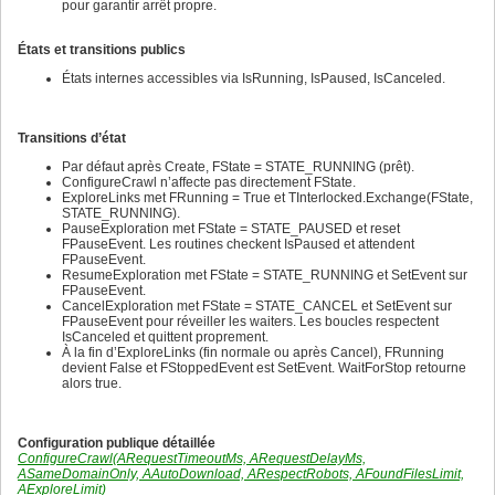
608
pour garantir arrêt propre.
609
610
611
États et transitions publics
612
États internes accessibles via IsRunning, IsPaused, IsCanceled.
613
614
615
616
Transitions d’état
617
618
Par défaut après Create, FState = STATE_RUNNING (prêt).
619
ConfigureCrawl n’affecte pas directement FState.
620
ExploreLinks met FRunning = True et TInterlocked.Exchange(FState,
621
STATE_RUNNING).
622
PauseExploration met FState = STATE_PAUSED et reset
623
FPauseEvent. Les routines checkent IsPaused et attendent
624
FPauseEvent.
625
ResumeExploration met FState = STATE_RUNNING et SetEvent sur
626
FPauseEvent.
627
CancelExploration met FState = STATE_CANCEL et SetEvent sur
628
FPauseEvent pour réveiller les waiters. Les boucles respectent
629
IsCanceled et quittent proprement.
630
À la fin d’ExploreLinks (fin normale ou après Cancel), FRunning
631
devient False et FStoppedEvent est SetEvent. WaitForStop retourne
632
alors true.
633
634
635
636
Configuration publique détaillée
637
ConfigureCrawl(ARequestTimeoutMs, ARequestDelayMs,
638
ASameDomainOnly, AAutoDownload, ARespectRobots, AFoundFilesLimit,
639
AExploreLimit)