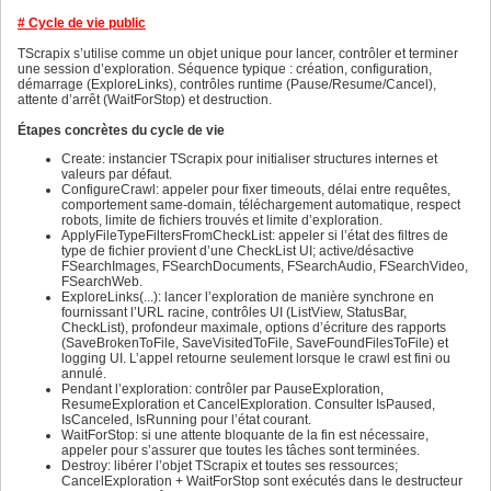
576
577
# Cycle de vie public
578
579
TScrapix s’utilise comme un objet unique pour lancer, contrôler et terminer
580
une session d’exploration. Séquence typique : création, configuration,
581
démarrage (ExploreLinks), contrôles runtime (Pause/Resume/Cancel),
582
attente d’arrêt (WaitForStop) et destruction.
583
584
Étapes concrètes du cycle de vie
585
586
Create: instancier TScrapix pour initialiser structures internes et
587
valeurs par défaut.
588
ConfigureCrawl: appeler pour fixer timeouts, délai entre requêtes,
589
comportement same-domain, téléchargement automatique, respect
590
robots, limite de fichiers trouvés et limite d’exploration.
591
ApplyFileTypeFiltersFromCheckList: appeler si l’état des filtres de
592
type de fichier provient d’une CheckList UI; active/désactive
593
FSearchImages, FSearchDocuments, FSearchAudio, FSearchVideo,
594
FSearchWeb.
595
ExploreLinks(...): lancer l’exploration de manière synchrone en
596
fournissant l’URL racine, contrôles UI (ListView, StatusBar,
597
CheckList), profondeur maximale, options d’écriture des rapports
598
(SaveBrokenToFile, SaveVisitedToFile, SaveFoundFilesToFile) et
599
logging UI. L’appel retourne seulement lorsque le crawl est fini ou
600
annulé.
601
Pendant l’exploration: contrôler par PauseExploration,
602
ResumeExploration et CancelExploration. Consulter IsPaused,
603
IsCanceled, IsRunning pour l’état courant.
604
WaitForStop: si une attente bloquante de la fin est nécessaire,
605
appeler pour s’assurer que toutes les tâches sont terminées.
606
Destroy: libérer l’objet TScrapix et toutes ses ressources;
607
CancelExploration + WaitForStop sont exécutés dans le destructeur