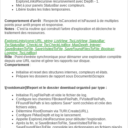
448
ExploreLinksRecursive récursivement avec Depth - 1.
432
449
Met à jour panels StatusBar avec compteurs.
433
450
Libère toutes les listes temporaires.
434
451
435
452
436
453
Comportement d'arrêt
: Respecte IsCanceled et IsPaused à de multiples
437
454
points pour arrêt propre et responsive.
438
455
Notes
: C'est la routine qui construit l'arbre d'exploration et déclenche le
439
456
traitement des ressources.
440
457
441
458
ExploreLinks(const URL: string; ListView: TscListView; StatusBar:
442
459
TscStatusBar; CheckList: TscCheckListBox; MaxDepth: Integer;
443
460
SaveBrokenToFile, SaveVisitedToFile, SaveFoundFilesToFile: Boolean;
444
461
Logging: TscListBox)
445
462
Rôle
: Point d'entrée synchronique pour démarrer une exploration complète
446
463
depuis une URL racine et gérer les rapports sur disque.
447
464
Comportement
:
448
465
449
Initialise et reset des structures internes, compteurs et états.
466
450
Prépare les dossiers de rapport sous Documents\Scrapix
467
451
468
452
469
453
\[rootdomain]\Report et le dossier download organisé par type :
470
454
471
455
Initialise FLogFilePath et vide le fichier de log.
472
456
Configure les chemins FBrokenFilePath, FVisitedFilePath,
473
457
FFoundFilePath si les options Save* sont cochées et crée des
474
458
fichiers vides.
475
459
Détermine RootDomain via TURI.Create(URL).
476
460
Configure FMaxDepth et log le lancement.
477
461
Appelle ExploreLinksRecursive pour débuter l'exploration.
478
462
Après la fin, si SaveBrokenToFile, SaveVisitedToFile ou
479
463
SaveFoundFilesToFile, consolide les dictionnaires en fichiers placés