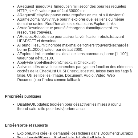
640
641
ARequestTimeoutMs: timeout en millisecondes pour les requêtes
642
HTTP; si ≤ 0, valeur par défaut 30000 ms.
643
ARequestDelayMs: pause entre requêtes en ms; si < 0 devient 0.
644
ASameDomainOnly: true pour n’explorer que les liens du même
645
domaine racine. RootDomain est extrait dans ExploreLinks.
646
AAutoDownload: true pour télécharger automatiquement les
647
ressources trouvées.
648
ARespectRobots: true pour activer la vérification robots.txt avant
649
HEAD/GET et download.
650
AFoundFilesLimit: nombre maximal de fichiers trouvés/téléchargés;
651
borne [1..2000], valeur par défaut 2000.
652
AExploreLimit: nombre maximal de liens parcourus; borne [1..100],
653
valeur par défaut 100.
654
ApplyFileTypeFiltersFromCheckList(CheckList)
655
Active ou désactive les recherches par type en fonction des éléments
656
cochés de la CheckList UI. Si CheckList est nil, laisse tous les flags à
657
false. Utilise libellés (Image, Document, Audio, Vidéo, Web
658
Document) ou l’index comme fallback.
659
660
661
662
Propriétés publiques
663
664
DisableUIUpdates: booléen pour désactiver les mises à jour UI
665
thread-safe; utile pour tests/performance.
666
667
668
Entrée/sortie et rapports
669
670
ExploreLinks crée (si demandé) ces fichiers dans Documents\Scrapix
671
\[rootdomain]\Report : BrokenLinks.txt, VisitedLinks.txt,