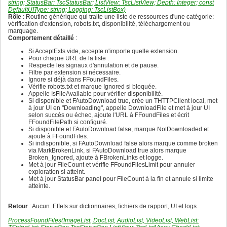
352
string; StatusBar: TscStatusBar; ListView: TscListView; Depth: Integer; const
336
353
DefaultUIType: string; Logging: TscListBox)
337
354
Rôle
: Routine générique qui traite une liste de ressources d'une catégorie:
338
355
vérification d'extension, robots.txt, disponibilité, téléchargement ou
339
356
marquage.
340
357
Comportement détaillé
:
341
358
342
359
Si AcceptExts vide, accepte n'importe quelle extension.
343
360
Pour chaque URL de la liste :
344
361
Respecte les signaux d'annulation et de pause.
345
362
Filtre par extension si nécessaire.
346
363
Ignore si déjà dans FFoundFiles.
347
364
Vérifie robots.txt et marque Ignored si bloquée.
348
365
Appelle IsFileAvailable pour vérifier disponibilité.
349
366
Si disponible et FAutoDownload true, crée un THTTPClient local, met
350
367
à jour UI en "Downloading", appelle DownloadFile et met à jour UI
351
368
selon succès ou échec, ajoute l'URL à FFoundFiles et écrit
352
369
FFoundFilePath si configuré.
353
370
Si disponible et FAutoDownload false, marque NotDownloaded et
354
371
ajoute à FFoundFiles.
355
372
Si indisponible, si FAutoDownload false alors marque comme broken
356
373
via MarkBrokenLink, si FAutoDownload true alors marque
357
374
Broken_Ignored, ajoute à FBrokenLinks et logge.
358
375
Met à jour FileCount et vérifie FFoundFilesLimit pour annuler
359
376
exploration si atteint.
360
377
Met à jour StatusBar panel pour FileCount à la fin et annule si limite
361
378
atteinte.
362
379
363
380
364
Retour
: Aucun. Effets sur dictionnaires, fichiers de rapport, UI et logs.
381
365
382
366
ProcessFoundFiles(ImageList, DocList, AudioList, VideoList, WebList:
383
367