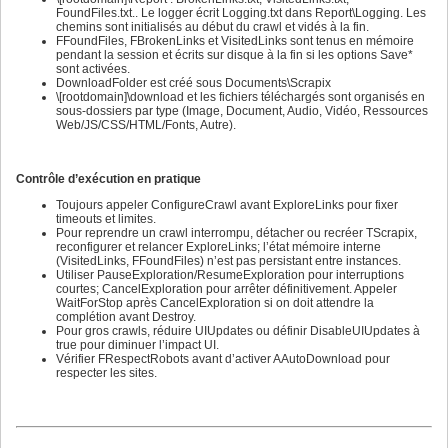
672
FoundFiles.txt.. Le logger écrit Logging.txt dans Report\Logging. Les
673
chemins sont initialisés au début du crawl et vidés à la fin.
674
FFoundFiles, FBrokenLinks et VisitedLinks sont tenus en mémoire
675
pendant la session et écrits sur disque à la fin si les options Save*
676
sont activées.
677
DownloadFolder est créé sous Documents\Scrapix
678
\[rootdomain]\download et les fichiers téléchargés sont organisés en
679
sous-dossiers par type (Image, Document, Audio, Vidéo, Ressources
680
Web/JS/CSS/HTML/Fonts, Autre).
681
682
683
684
Contrôle d’exécution en pratique
685
686
Toujours appeler ConfigureCrawl avant ExploreLinks pour fixer
687
timeouts et limites.
688
Pour reprendre un crawl interrompu, détacher ou recréer TScrapix,
689
reconfigurer et relancer ExploreLinks; l’état mémoire interne
690
(VisitedLinks, FFoundFiles) n’est pas persistant entre instances.
691
Utiliser PauseExploration/ResumeExploration pour interruptions
692
courtes; CancelExploration pour arrêter définitivement. Appeler
693
WaitForStop après CancelExploration si on doit attendre la
694
complétion avant Destroy.
695
Pour gros crawls, réduire UIUpdates ou définir DisableUIUpdates à
696
true pour diminuer l’impact UI.
697
Vérifier FRespectRobots avant d’activer AAutoDownload pour
698
respecter les sites.
699
700
701
702
703