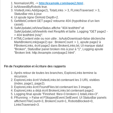
800
NormalizeURL ->
http://example.com/page2.html
..
801
IsAllowedByRobots true.
802
VisitedLinks.Add(page2), TotalLinks := 3, FLinksTraversed := 3,
803
StatusBar mis à jour.
804
UI ajoute ligne OnHold Depth=2.
805
GetWebContent GET page2 retourne 404 (hypothèse d’un lien
806
cassé).
807
SafeUpdateListViewStatus affiche "404 text/html" et
808
SafeUpdateListViewInfo met RespMs et taille. Logging "GET page2 -
809
> 404 text/html (n/a)".
810
HTMLContent vide ou non utile ; IsAutoDownload=false déclenche
811
MarkBrokenLink(page2) qui : BrokenCount := 1, ajoute page2 à
812
FBrokenLinks, écrit page2 dans BrokenLinks.txt, UI marque statut
813
"Broken", StatusBar panel broken mis à jour à "1", Logging ajoute
814
"Broken link: http://example.com/page2.html".
815
816
817
818
Fin de l’exploration et écriture des rapports
819
820
Après retour de toutes les branches, ExploreLinks termine la
821
récursion.
822
ExploreLinks écrit VisitedLinks.txt contenant les 3 URL visitées
823
(index, page1, page2).
824
ExploreLinks écrit FoundFiles.txt contenant les 3 images.
825
ExploreLinks a déjà écrit BrokenLinks.txt contenant page2.
826
Logging final ajoute "Finished: files=3 broken=1 totalLinks=3".
827
FRunning := False et FStoppedEvent.SetEvent. UI StatusBar panels
828
affichent FileCount=3, BrokenCount=1, RobotsBlocked=0,
829
LinksTraversed=3.
830
831