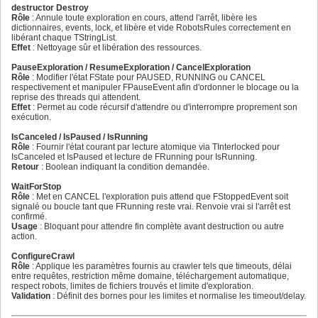
96
    'Wait time per request (ms)');

88
80
destructor Destroy
97
  RegisterText('LabDelay', 'Délai entre requêtes (ms)',

89
81
Rôle
: Annule toute exploration en cours, attend l'arrêt, libère les
98
    'Delay between requests (ms)');

90
82
dictionnaires, events, lock, et libère et vide RobotsRules correctement en
99
  RegisterText('LabListFileTypes', 'Types de fichiers à 
91
83
libérant chaque TStringList.
100
    'File types to search for');

92
84
Effet
: Nettoyage sûr et libération des ressources.
101
  RegisterText('CkAutoDownload', 'Téléchargement automati
93
85
102
    'Automatic download');

94
86
PauseExploration / ResumeExploration / CancelExploration
103
  RegisterText('LabReport', 'Rapport d''exploration', 'C
95
87
Rôle
: Modifier l'état FState pour PAUSED, RUNNING ou CANCEL
104
  RegisterText('CkSaveBrokenLinks', 'Rapport des liens c
96
88
respectivement et manipuler FPauseEvent afin d'ordonner le blocage ou la
105
    'Report corrupted links');

97
89
reprise des threads qui attendent.
106
  RegisterText('CkSaveBrokenToFile', 'Rapport des pages 
98
90
Effet
: Permet au code récursif d'attendre ou d'interrompre proprement son
107
    'Report of visited pages');

99
91
exécution.
108
  RegisterText('CkSaveFoundFilesToFile', 'Rapport des fi
100
92
109
    'Report of found files');

101
93
IsCanceled / IsPaused / IsRunning
110
102
94
Rôle
: Fournir l'état courant par lecture atomique via TInterlocked pour
111
  // Texte de la barre d'état

103
95
IsCanceled et IsPaused et lecture de FRunning pour IsRunning.
112
  RegisterText('Panel0', 'Fichiers trouvés ', 'Files foun
104
96
Retour
: Boolean indiquant la condition demandée.
113
  RegisterText('Panel2', 'Liens corrompus ', 'Corrupted l
105
97
114
  RegisterText('Panel4', 'Bloqué par robots.txt ', 'Bloc
106
98
WaitForStop
115
  RegisterText('Panel6', 'Liens parcourus ', 'Links brows
107
99
Rôle
: Met en CANCEL l'exploration puis attend que FStoppedEvent soit
116
108
100
signalé ou boucle tant que FRunning reste vrai. Renvoie vrai si l'arrêt est
117
  // Observateur d'événements

109
101
confirmé.
118
  RegisterText('ExPanelLog', 'Observateur d''événements'
110
102
Usage
: Bloquant pour attendre fin complète avant destruction ou autre
119
111
103
action.
120
  RegisterText('BrokenLinkLog', 'Lien corrompues : %s','
112
104
121
  RegisterText('BlockedRobotsHEADLog', 'Bloqué par le ro
113
105
ConfigureCrawl
122
    'Blocked by robots (HEAD): %s');

114
106
Rôle
: Applique les paramètres fournis au crawler tels que timeouts, délai
123
  RegisterText('NoResponseHEADLog', 'Aucune réponse HEAD
115
107
entre requêtes, restriction même domaine, téléchargement automatique,
124
    'No response HEAD for %s');

116
108
respect robots, limites de fichiers trouvés et limite d'exploration.
125
  RegisterText('BlockedRobotsDownLog',

117
109
Validation
: Définit des bornes pour les limites et normalise les timeout/delay.
126
    'Bloqué par le robots (Téléchargement) : %s',

118
110
127
    'Blocked by robots (Download): %s');

119
111