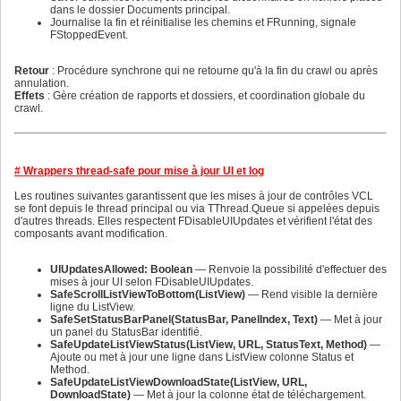
480
464
dans le dossier Documents principal.
481
465
Journalise la fin et réinitialise les chemins et FRunning, signale
482
466
FStoppedEvent.
483
467
484
468
485
469
Retour
: Procédure synchrone qui ne retourne qu'à la fin du crawl ou après
486
470
annulation.
487
471
Effets
: Gère création de rapports et dossiers, et coordination globale du
488
472
crawl.
489
473
490
474
491
475
492
476
493
477
# Wrappers thread-safe pour mise à jour UI et log
494
478
495
479
Les routines suivantes garantissent que les mises à jour de contrôles VCL
496
480
se font depuis le thread principal ou via TThread.Queue si appelées depuis
497
481
d'autres threads. Elles respectent FDisableUIUpdates et vérifient l'état des
498
482
composants avant modification.
499
483
500
484
501
485
UIUpdatesAllowed: Boolean
— Renvoie la possibilité d'effectuer des
502
486
mises à jour UI selon FDisableUIUpdates.
503
487
SafeScrollListViewToBottom(ListView)
— Rend visible la dernière
504
488
ligne du ListView.
505
489
SafeSetStatusBarPanel(StatusBar, PanelIndex, Text)
— Met à jour
506
490
un panel du StatusBar identifié.
507
491
SafeUpdateListViewStatus(ListView, URL, StatusText, Method)
—
508
492
Ajoute ou met à jour une ligne dans ListView colonne Status et
509
493
Method.
510
494
SafeUpdateListViewDownloadState(ListView, URL,
511
495
DownloadState)
— Met à jour la colonne état de téléchargement.