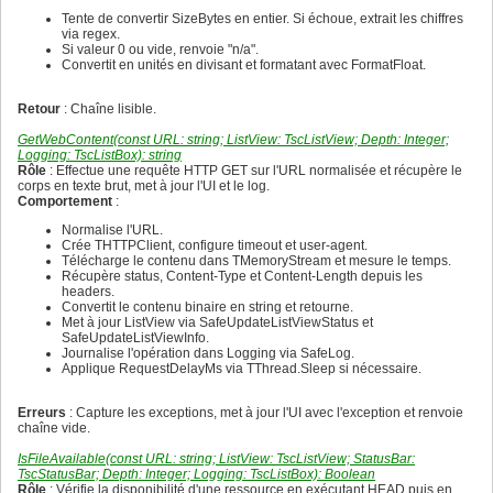
224
  - Si le dictionnaire n'existe pas encore, le crée.

216
208
225
  - Utilise AddOrSetValue pour ajouter ou remplacer la v
Tente de convertir SizeBytes en entier. Si échoue, extrait les chiffres
217
209
226
  L'opération est thread-safe via LangLock.

via regex.
218
210
227
}

Si valeur 0 ou vide, renvoie "n/a".
219
211
228
procedure RegisterText(const Key, FrenchText, EnglishTex
Convertit en unités en divisant et formatant avec FormatFloat.
220
212
229
var

221
213
230
  Arr: TArray<string>;

222
214
Retour
: Chaîne lisible.
231
begin

223
215
232
  if Key.IsEmpty then

224
216
GetWebContent(const URL: string; ListView: TscListView; Depth: Integer;
233
    Exit;

225
217
Logging: TscListBox): string
234
  LangLock.Enter;

226
218
Rôle
: Effectue une requête HTTP GET sur l'URL normalisée et récupère le
235
  try

227
219
corps en texte brut, met à jour l'UI et le log.
236
    SetLength(Arr, 2);

228
220
Comportement
:
237
    Arr[0] := FrenchText;

229
221
238
    Arr[1] := EnglishText;

230
222
Normalise l'URL.
239
    if Texts = nil then

231
223
Crée THTTPClient, configure timeout et user-agent.
240
      Texts := TDictionary < string, TArray < string >>.C
232
224
Télécharge le contenu dans TMemoryStream et mesure le temps.
241
    Texts.AddOrSetValue(Key, Arr);

233
225
Récupère status, Content-Type et Content-Length depuis les
242
  finally

234
226
headers.
243
    LangLock.Leave;

235
227
Convertit le contenu binaire en string et retourne.
244
  end;

236
228
Met à jour ListView via SafeUpdateListViewStatus et
245
end;

237
229
SafeUpdateListViewInfo.
246
238
230
Journalise l'opération dans Logging via SafeLog.
247
{ Bloc d'initialisation

239
231
Applique RequestDelayMs via TThread.Sleep si nécessaire.
248
  - Crée le verrou LangLock.

240
232
249
  - Définit la langue par défaut (ici français).

241
233
250
  - Crée le dictionnaire Texts.

242
234
Erreurs
: Capture les exceptions, met à jour l'UI avec l'exception et renvoie
251
  - Remplit les traductions par défaut via InitDefaults.

243
235
chaîne vide.
252
}

244
236
253
initialization

245
237
IsFileAvailable(const URL: string; ListView: TscListView; StatusBar:
254
246
238
TscStatusBar; Depth: Integer; Logging: TscListBox): Boolean
255
LangLock := TCriticalSection.Create;

247
239
Rôle
: Vérifie la disponibilité d'une ressource en exécutant HEAD puis en