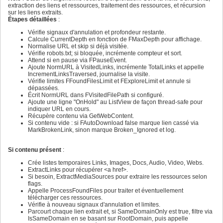
416
400
extraction des liens et ressources, traitement des ressources, et récursion
417
401
sur les liens extraits.
418
402
Étapes détaillées
:
419
403
420
404
Vérifie signaux d'annulation et profondeur restante.
421
405
Calcule CurrentDepth en fonction de FMaxDepth pour affichage.
422
406
Normalise URL et skip si déjà visitée.
423
407
Vérifie robots.txt; si bloquée, incrémente compteur et sort.
424
408
Attend si en pause via FPauseEvent.
425
409
Ajoute NormURL à VisitedLinks, incrémente TotalLinks et appelle
426
410
IncrementLinksTraversed, journalise la visite.
427
411
Vérifie limites FFoundFilesLimit et FExploreLimit et annule si
428
412
dépassées.
429
413
Écrit NormURL dans FVisitedFilePath si configuré.
430
414
Ajoute une ligne "OnHold" au ListView de façon thread-safe pour
431
415
indiquer URL en cours.
432
416
Récupère contenu via GetWebContent.
433
417
Si contenu vide : si FAutoDownload false marque lien cassé via
434
418
MarkBrokenLink, sinon marque Broken_Ignored et log.
435
419
436
420
437
421
Si contenu présent
:
438
422
439
Crée listes temporaires Links, Images, Docs, Audio, Video, Webs.
423
440
ExtractLinks pour récupérer <a href>.
424
441
Si besoin, ExtractMediaSources pour extraire les ressources selon
425
442
flags.
426
443
Appelle ProcessFoundFiles pour traiter et éventuellement
427
444
télécharger ces ressources.
428
445
Vérifie à nouveau signaux d'annulation et limites.
429
446
Parcourt chaque lien extrait et, si SameDomainOnly est true, filtre via
430
447
IsSameDomain en se basant sur RootDomain, puis appelle
431