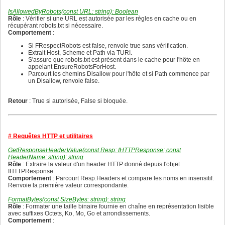
192
  L'accès au dictionnaire est protégé par LangLock pour 
184
176
193
}

185
177
IsAllowedByRobots(const URL: string): Boolean
194
function GetTranslate(const Key: string): string;

186
178
Rôle
: Vérifier si une URL est autorisée par les règles en cache ou en
195
var

187
179
récupérant robots.txt si nécessaire.
196
  Arr: TArray<string>;

188
180
Comportement
:
197
begin

189
181
198
  Result := Key; // fallback si aucune traduction trouvée
190
182
Si FRespectRobots est false, renvoie true sans vérification.
199
  if Key = '' then

191
183
Extrait Host, Scheme et Path via TURI.
200
    Exit;

192
184
S'assure que robots.txt est présent dans le cache pour l'hôte en
201
  LangLock.Enter;

193
185
appelant EnsureRobotsForHost.
202
  try

194
186
Parcourt les chemins Disallow pour l'hôte et si Path commence par
203
    // Vérifie que Texts est initialisé et que la clé exi
195
187
un Disallow, renvoie false.
204
    if (Texts <> nil) and Texts.TryGetValue(Key, Arr) the
196
188
205
    begin

197
189
206
      case CurrentLang of

198
Retour
: True si autorisée, False si bloquée.
190
207
        lgFrench:

199
191
208
          if Length(Arr) > 0 then

200
192
209
            Result := Arr[0]; // français

201
193
210
        lgEnglish:

202
194
211
          if Length(Arr) > 1 then

203
# Requêtes HTTP et utilitaires
195
212
            Result := Arr[1]; // anglais

204
196
213
      end;

205
GetResponseHeaderValue(const Resp: IHTTPResponse; const
197
214
    end;

206
HeaderName: string): string
198
215
  finally

207
Rôle
: Extraire la valeur d'un header HTTP donné depuis l'objet
199
216
    LangLock.Leave;

208
IHTTPResponse.
200
217
  end;

209
Comportement
: Parcourt Resp.Headers et compare les noms en insensitif.
201
218
end;

210
Renvoie la première valeur correspondante.
202
219
211
203
220
{ RegisterText

212
FormatBytes(const SizeBytes: string): string
204
221
  Enregistre ou met à jour la traduction pour une clé don
213
Rôle
: Formater une taille binaire fournie en chaîne en représentation lisible
205
222
  - Ignore les clés vides.

214
avec suffixes Octets, Ko, Mo, Go et arrondissements.
206
223
  - Alloue le tableau de 2 éléments [fr, en].

215
Comportement
:
207