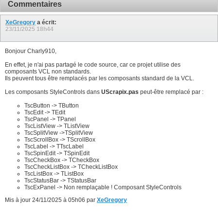
896
Commentaires
897
898
899
XeGregory
a écrit:
900
23/11/2025
18h44
901
902
903
Bonjour Charly910,
904
905
En effet, je n'ai pas partagé le code source, car ce projet utilise des
906
composants VCL non standards.
907
Ils peuvent tous être remplacés par les composants standard de la VCL.
908
909
Les composants StyleControls dans
UScrapix.pas
peut-être remplacé par :
910
911
TscButton -> TButton
912
TscEdit -> TEdit
913
TscPanel -> TPanel
914
TscListView -> TListView
915
TscSplitView ->TSplitView
916
TscScrollBox -> TScrollBox
917
TscLabel -> TTscLabel
918
TscSpinEdit -> TSpinEdit
919
TscCheckBox -> TCheckBox
920
TscCheckListBox -> TCheckListBox
921
TscListBox -> TListBox
922
TscStatusBar -> TStatusBar
923
TscExPanel -> Non remplaçable ! Composant StyleControls
924
925
Mis à jour 24/11/2025 à 05h06 par
XeGregory
926
927