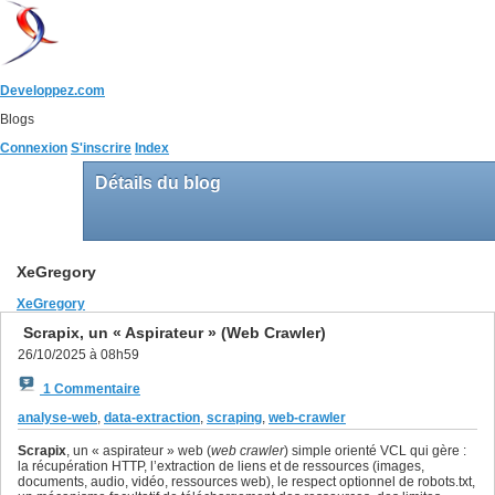
Developpez.com
Blogs
Connexion
S'inscrire
Index
Détails du blog
XeGregory
XeGregory
Scrapix, un « Aspirateur » (Web Crawler)
26/10/2025 à 08h59
1 Commentaire
analyse-web
,
data-extraction
,
scraping
,
web-crawler
Scrapix
, un « aspirateur » web (
web crawler
) simple orienté VCL qui gère :
la récupération HTTP, l’extraction de liens et de ressources (images,
documents, audio, vidéo, ressources web), le respect optionnel de robots.txt,