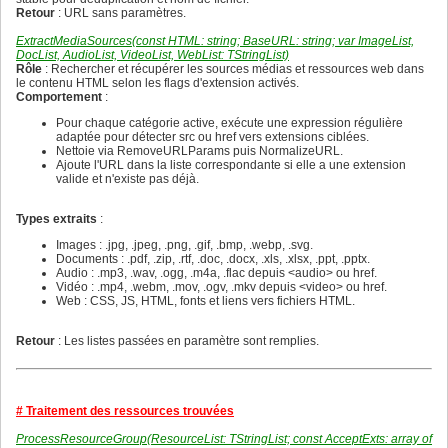
320
304
Retour
: URL sans paramètres.
321
305
322
306
ExtractMediaSources(const HTML: string; BaseURL: string; var ImageList,
323
307
DocList, AudioList, VideoList, WebList: TStringList)
324
308
Rôle
: Rechercher et récupérer les sources médias et ressources web dans
325
309
le contenu HTML selon les flags d'extension activés.
326
310
Comportement
:
327
311
328
312
Pour chaque catégorie active, exécute une expression régulière
329
313
adaptée pour détecter src ou href vers extensions ciblées.
330
314
Nettoie via RemoveURLParams puis NormalizeURL.
331
315
Ajoute l'URL dans la liste correspondante si elle a une extension
332
316
valide et n'existe pas déjà.
333
317
334
318
335
319
Types extraits
:
336
320
337
321
Images : .jpg, .jpeg, .png, .gif, .bmp, .webp, .svg.
338
322
Documents : .pdf, .zip, .rtf, .doc, .docx, .xls, .xlsx, .ppt, .pptx.
339
323
Audio : .mp3, .wav, .ogg, .m4a, .flac depuis <audio> ou href.
340
324
Vidéo : .mp4, .webm, .mov, .ogv, .mkv depuis <video> ou href.
341
325
Web : CSS, JS, HTML, fonts et liens vers fichiers HTML.
342
326
343
327
344
Retour
: Les listes passées en paramètre sont remplies.
328
345
329
346
330
347
331
348
332
349
# Traitement des ressources trouvées
333
350
334
351
ProcessResourceGroup(ResourceList: TStringList; const AcceptExts: array of
335