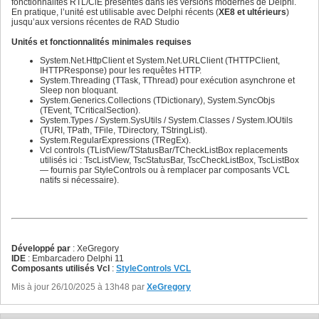
864
fonctionnalités RTL/CiE présentes dans les versions modernes de Delphi.
865
En pratique, l’unité est utilisable avec Delphi récents (
XE8 et ultérieurs
)
866
jusqu’aux versions récentes de RAD Studio
867
868
Unités et fonctionnalités minimales requises
869
System.Net.HttpClient et System.Net.URLClient (THTTPClient,
870
IHTTPResponse) pour les requêtes HTTP.
871
System.Threading (TTask, TThread) pour exécution asynchrone et
872
Sleep non bloquant.
873
System.Generics.Collections (TDictionary), System.SyncObjs
874
(TEvent, TCriticalSection).
875
System.Types / System.SysUtils / System.Classes / System.IOUtils
876
(TURI, TPath, TFile, TDirectory, TStringList).
877
System.RegularExpressions (TRegEx).
878
Vcl controls (TListView/TStatusBar/TCheckListBox replacements
879
utilisés ici : TscListView, TscStatusBar, TscCheckListBox, TscListBox
880
— fournis par StyleControls ou à remplacer par composants VCL
881
natifs si nécessaire).
882
883
884
885
886
887
888
Développé par
: XeGregory
889
IDE
: Embarcadero Delphi 11
890
Composants utilisés Vcl
:
StyleControls VCL
891
892
Mis à jour 26/10/2025 à 13h48 par
XeGregory
893
894
895