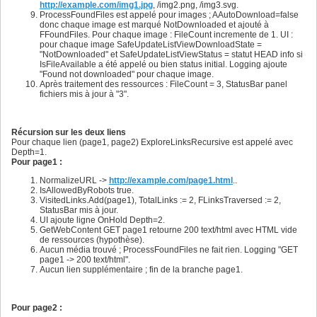
768
http://example.com/img1.jpg
, /img2.png, /img3.svg.
769
ProcessFoundFiles est appelé pour images ; AAutoDownload=false
770
donc chaque image est marqué NotDownloaded et ajouté à
771
FFoundFiles. Pour chaque image : FileCount incremente de 1. UI :
772
pour chaque image SafeUpdateListViewDownloadState =
773
"NotDownloaded" et SafeUpdateListViewStatus = statut HEAD info si
774
IsFileAvailable a été appelé ou bien status initial. Logging ajoute
775
"Found not downloaded" pour chaque image.
776
Après traitement des ressources : FileCount = 3, StatusBar panel
777
fichiers mis à jour à "3".
778
779
780
781
Récursion sur les deux liens
782
Pour chaque lien (page1, page2) ExploreLinksRecursive est appelé avec
783
Depth=1.
784
Pour page1 :
785
786
NormalizeURL ->
http://example.com/page1.html
..
787
IsAllowedByRobots true.
788
VisitedLinks.Add(page1), TotalLinks := 2, FLinksTraversed := 2,
789
StatusBar mis à jour.
790
UI ajoute ligne OnHold Depth=2.
791
GetWebContent GET page1 retourne 200 text/html avec HTML vide
792
de ressources (hypothèse).
793
Aucun média trouvé ; ProcessFoundFiles ne fait rien. Logging "GET
794
page1 -> 200 text/html".
795
Aucun lien supplémentaire ; fin de la branche page1.
796
797
798
Pour page2 :
799