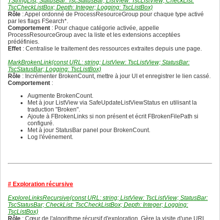
TStringList; StatusBar: TscStatusBar; ListView: TscListView; CheckList:
384
368
TscCheckListBox; Depth: Integer; Logging: TscListBox)
385
369
Rôle
: Appel ordonné de ProcessResourceGroup pour chaque type activé
386
370
par les flags FSearch*.
387
371
Comportement
: Pour chaque catégorie activée, appelle
388
372
ProcessResourceGroup avec la liste et les extensions acceptées
389
373
prédéfinies.
390
374
Effet
: Centralise le traitement des ressources extraites depuis une page.
391
375
392
376
MarkBrokenLink(const URL: string; ListView: TscListView; StatusBar:
393
377
TscStatusBar; Logging: TscListBox)
394
378
Rôle
: Incrémenter BrokenCount, mettre à jour UI et enregistrer le lien cassé.
395
379
Comportement
:
396
380
397
381
Augmente BrokenCount.
398
382
Met à jour ListView via SafeUpdateListViewStatus en utilisant la
399
383
traduction "Broken".
400
384
Ajoute à FBrokenLinks si non présent et écrit FBrokenFilePath si
401
385
configuré.
402
386
Met à jour StatusBar panel pour BrokenCount.
403
387
Log l'événement.
404
388
405
389
406
390
407
391
408
392
409
393
410
394
# Exploration récursive
411
395
412
396
ExploreLinksRecursive(const URL: string; ListView: TscListView; StatusBar:
413
397
TscStatusBar; CheckList: TscCheckListBox; Depth: Integer; Logging:
414
398
TscListBox)
415
399
Rôle
: Cœur de l'algorithme récursif d'exploration. Gère la visite d'une URL,