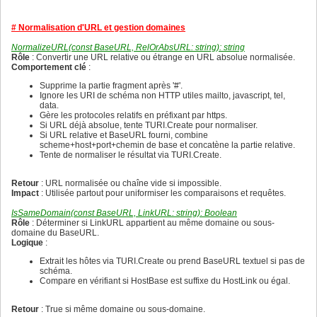
128
  RegisterText('DonwLog', 'Téléchargé %s -> %s', 'Downlo
120
112
129
  RegisterText('DonwFailedLog', 'Échec du téléchargement 
121
113
130
    'Download failed %s');

122
114
# Normalisation d'URL et gestion domaines
131
  RegisterText('ExcepDonwLog', 'Exception de téléchargem
123
115
132
    'Download exception %s : %s');

124
116
NormalizeURL(const BaseURL, RelOrAbsURL: string): string
133
  RegisterText('BlockedRobotsResLog', 'Bloqué par le rob
125
117
Rôle
: Convertir une URL relative ou étrange en URL absolue normalisée.
134
    'Blocked by robots (Resource) : %s');

126
118
Comportement clé
:
135
  RegisterText('FoundNotDownLog', 'Trouvé (Non téléchargé
127
119
136
    'Found (Not downloaded): %s');

128
120
Supprime la partie fragment après '#'.
137
  RegisterText('CorruptedDownLog',

129
121
Ignore les URI de schéma non HTTP utiles mailto, javascript, tel,
138
    'Lien corrompue (Téléchargement automatique)*: %s',

130
122
data.
139
    'Corrupted link (Automatic download) : %s');

131
123
Gère les protocoles relatifs en préfixant par https.
140
  RegisterText('BlockedRobotsLog', 'Bloqué par le robots
132
124
Si URL déjà absolue, tente TURI.Create pour normaliser.
141
    'Blocked by robots (Recursive) : %s');

133
125
Si URL relative et BaseURL fourni, combine
142
  RegisterText('VisitedLog', 'Visité : %s (Profondeur = %
134
126
scheme+host+port+chemin de base et concatène la partie relative.
143
    'Visited : %s (Depth = %d)');

135
127
Tente de normaliser le résultat via TURI.Create.
144
  RegisterText('MarkBrokenLinkLog', 'Aucun contenu / lie
136
128
145
    'No content / Corrupted link : %s');

137
129
146
  RegisterText('NoContentLog', 'Aucun contenu (ignoré) : 
138
130
Retour
: URL normalisée ou chaîne vide si impossible.
147
    'No content (ignored): %s');

139
131
Impact
: Utilisée partout pour uniformiser les comparaisons et requêtes.
148
  RegisterText('StartingLog',

140
132
149
    'Scrapix*: démarrage de l''exploration de %s (MaxDep
141
133
IsSameDomain(const BaseURL, LinkURL: string): Boolean
150
    'Scrapix: Starting to crawl %s (MaxDepth = %d)');

142
134
Rôle
: Déterminer si LinkURL appartient au même domaine ou sous-
151
  RegisterText('LaunchingLog',

143
135
domaine du BaseURL.
152
    'Scrapix : lancement de l''exploration récursive',

144
136
Logique
:
153
    'Scrapix: launching recursive exploration');

145
137
154
  RegisterText('FinishedLog',

146
Extrait les hôtes via TURI.Create ou prend BaseURL textuel si pas de
138
155
    'Scrapix*: Exploration terminée. Fichiers trouvés = 
147
schéma.
139
156
    'Scrapix: Crawling complete. Files found = %d , Corr
148
Compare en vérifiant si HostBase est suffixe du HostLink ou égal.
140
157
end;

149
141
158
150
142
159
{ SetLanguage

Retour
: True si même domaine ou sous-domaine.
151
143