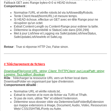
256
CurrentLang := lgFrench; // valeur par défaut

248
240
Fallback GET avec Range bytes=0-0 si HEAD échoue.
257
Texts := TDictionary < string, TArray < string >>.Create;
249
241
Comportement
:
258
InitDefaults;

250
242
259
251
243
Normalise l'URL et vérifie robots.txt via IsAllowedByRobots.
260
{ Bloc de finalisation

252
244
Tente Client.Head(NormURL) et mesure temps.
261
  - Libère les ressources allouées dans l'initialization.
253
245
Si HEAD échoue, effectue un GET avec en-tête Range pour ne
262
  - Important de libérer Texts avant LangLock si le dict
254
246
récupérer qu'un octet.
263
}

255
247
Extrait Content-Length ou Content-Range pour estimer la taille.
264
finalization

256
248
Détermine la disponibilité si StatusCode dans [200,299].
265
257
249
Met à jour ListView et Logging via SafeUpdateListViewStatus,
266
Texts.Free;

258
250
SafeUpdateListViewInfo et SafeLog.
267
LangLock.Free;

259
251
268
260
252
269
end.
261
253
Retour
: True si réponse HTTP 2xx, False sinon.
270
254
271
255
272
256
273
257
274
258
# Téléchargement de fichiers
275
259
276
260
DownloadFile(const URL: string; Client: THTTPClient; out LocalPath: string;
277
261
Logging: TscListBox): Boolean
278
262
Rôle
: Télécharger la ressource URL vers un fichier local dans
279
263
DownloadFolder en organisant par type d'extension.
280
264
Comportement détaillé
:
281
265
282
Normalise URL et vérifie robots.txt..
266
283
Extrait le chemin et le nom de fichier via TURI et TPath.
267
284
Si pas de nom, utilise "file" et obtient l'extension.
268
285
Détermine sous-dossier cible via DetermineSubFolderByExtension
269
286
qui mappe extensions à Image, Document, Audio, Vidéo, Ressources
270
287
Web/ CSS/JS/HTML/Fonts ou Autre.
271