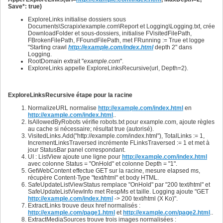
736
Save*: true)
737
738
ExploreLinks initialise dossiers sous
739
Documents\Scrapix\example.com\Report et Logging\Logging.txt, crée
740
DownloadFolder et sous-dossiers, initialise FVisitedFilePath,
741
FBrokenFilePath, FFoundFilePath, met FRunning := True et logge
742
"Starting crawl
http://example.com/index.html
depth 2" dans
743
Logging.
744
RootDomain extrait "
example.com
".
745
ExploreLinks appelle ExploreLinksRecursive(url, Depth=2).
746
747
748
749
ExploreLinksRecursive étape pour la racine
750
751
NormalizeURL normalise
http://example.com/index.html
en
752
http://example.com/index.html
..
753
IsAllowedByRobots vérifie robots.txt pour example.com, ajoute règles
754
au cache si nécessaire; résultat true (autorisé).
755
VisitedLinks.Add("http://example.com/index.html"), TotalLinks := 1,
756
IncrementLinksTraversed incrémente FLinksTraversed := 1 et met à
757
jour StatusBar panel correspondant.
758
UI : ListView ajoute une ligne pour
http://example.com/index.html
759
avec colonne Status = "OnHold" et colonne Depth = "1".
760
GetWebContent effectue GET sur la racine, mesure elapsed ms,
761
récupère Content-Type "text/html" et body HTML.
762
SafeUpdateListViewStatus remplace "OnHold" par "200 text/html" et
763
SafeUpdateListViewInfo met RespMs et taille. Logging ajoute "GET
764
http://example.com/index.html
-> 200 text/html (X Ko)".
765
ExtractLinks trouve deux href normalisés :
766
http://example.com/page1.html
et
http://example.com/page2.html
..
767
ExtractMediaSources trouve trois images normalisées :