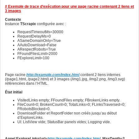
704
705
# Exemple de trace d’exécution pour une page racine contenant 2 liens et
706
3 images
707
708
Contexte
709
Instance
TScrapix
configurée avec :
710
711
RequestTimeoutMs=30000
712
RequestDelayMs=0
713
ASameDomainOnly=True
714
AAutoDownload=False
715
ARespectRobots=True
716
FFoundFilesLimit=2000
717
FExploreLimit=100
718
719
720
721
Page racine
http://example.com/index.html
contient 2 liens internes
722
(/page1.html, /page2.html) et 3 images (/img1.jpg, /img2.png, /img3.svg)
723
référencées dans l’HTML.
724
725
État initial
726
VisitedLinks empty; FFoundFiles empty; FBrokenLinks empty.
727
FileCount=0; BrokenCount=0; TotalLinks=0; FLinksTraversed=0;
728
FRobotsBlocked=0.
729
DownloadFolder et ReportFolder non créés jusqu’au début
730
d’ExploreLinks.
731
UI: ListView vide; StatusBar panels vides; Logging vide.
732
733
734
735
Appel ExploreLinks(url=
http://example.com/index.html
, MaxDepth=2,