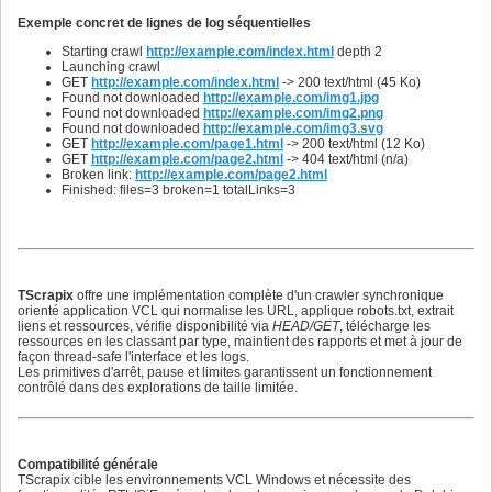
832
833
Exemple concret de lignes de log séquentielles
834
835
Starting crawl
http://example.com/index.html
depth 2
836
Launching crawl
837
GET
http://example.com/index.html
-> 200 text/html (45 Ko)
838
Found not downloaded
http://example.com/img1.jpg
839
Found not downloaded
http://example.com/img2.png
840
Found not downloaded
http://example.com/img3.svg
841
GET
http://example.com/page1.html
-> 200 text/html (12 Ko)
842
GET
http://example.com/page2.html
-> 404 text/html (n/a)
843
Broken link:
http://example.com/page2.html
844
Finished: files=3 broken=1 totalLinks=3
845
846
847
848
849
850
851
TScrapix
offre une implémentation complète d'un crawler synchronique
852
orienté application VCL qui normalise les URL, applique robots.txt, extrait
853
liens et ressources, vérifie disponibilité via
HEAD/GET
, télécharge les
854
ressources en les classant par type, maintient des rapports et met à jour de
855
façon thread-safe l'interface et les logs.
856
Les primitives d'arrêt, pause et limites garantissent un fonctionnement
857
contrôlé dans des explorations de taille limitée.
858
859
860
861
862
Compatibilité générale
863
TScrapix cible les environnements VCL Windows et nécessite des