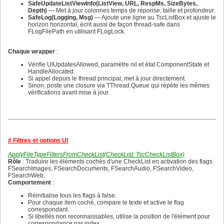
512
496
SafeUpdateListViewInfo(ListView, URL, RespMs, SizeBytes,
513
497
Depth)
— Met à jour colonnes temps de réponse, taille et profondeur.
514
498
SafeLog(Logging, Msg)
— Ajoute une ligne au TscListBox et ajuste le
515
499
horizon horizontal, écrit aussi de façon thread-safe dans
516
500
FLogFilePath en utilisant FLogLock.
517
501
518
502
519
Chaque wrapper
:
503
520
504
521
Vérifie UIUpdatesAllowed, paramètre nil et état ComponentState et
505
522
HandleAllocated.
506
523
Si appel depuis le thread principal, met à jour directement.
507
524
Sinon, poste une closure via TThread.Queue qui répète les mêmes
508
525
vérifications avant mise à jour.
509
526
510
527
511
528
512
529
513
530
514
531
515
# Filtres et options UI
532
516
533
517
ApplyFileTypeFiltersFromCheckList(CheckList: TscCheckListBox)
534
518
Rôle
: Traduire les éléments cochés d'une CheckList en activation des flags
535
519
FSearchImages, FSearchDocuments, FSearchAudio, FSearchVideo,
536
520
FSearchWeb.
537
521
Comportement
:
538
522
539
523
Réinitialise tous les flags à false.
540
524
Pour chaque item coché, compare le texte et active le flag
541
525
correspondant.
542
526
Si libellés non reconnaissables, utilise la position de l'élément pour
543
527
correspondance par index.