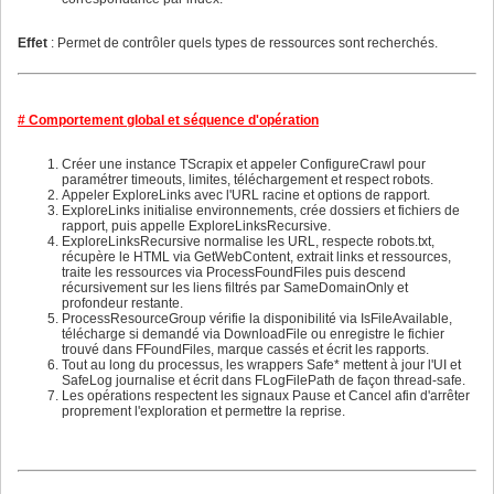
544
528
545
529
546
530
Effet
: Permet de contrôler quels types de ressources sont recherchés.
547
531
548
532
549
533
550
534
551
535
# Comportement global et séquence d'opération
552
536
553
537
554
538
Créer une instance TScrapix et appeler ConfigureCrawl pour
555
539
paramétrer timeouts, limites, téléchargement et respect robots.
556
540
Appeler ExploreLinks avec l'URL racine et options de rapport.
557
541
ExploreLinks initialise environnements, crée dossiers et fichiers de
558
542
rapport, puis appelle ExploreLinksRecursive.
559
543
ExploreLinksRecursive normalise les URL, respecte robots.txt,
560
544
récupère le HTML via GetWebContent, extrait links et ressources,
561
545
traite les ressources via ProcessFoundFiles puis descend
562
546
récursivement sur les liens filtrés par SameDomainOnly et
563
547
profondeur restante.
564
548
ProcessResourceGroup vérifie la disponibilité via IsFileAvailable,
565
549
télécharge si demandé via DownloadFile ou enregistre le fichier
566
550
trouvé dans FFoundFiles, marque cassés et écrit les rapports.
567
551
Tout au long du processus, les wrappers Safe* mettent à jour l'UI et
568
552
SafeLog journalise et écrit dans FLogFilePath de façon thread-safe.
569
553
Les opérations respectent les signaux Pause et Cancel afin d'arrêter
570
proprement l'exploration et permettre la reprise.
571
572
573
574
575