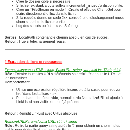
288
Crée le dossier cible si nécessaire.
272
289
Si fichier existant, ajoute suffixe incrémental _n jusqu'à disponibilité.
273
290
Crée un TFileStream en mode fmCreate et effectue Client.Get pour
274
291
écrire directement le flux dans le fichier.
275
292
Si la requête donne un code 2xx, considère le téléchargement réussi,
276
293
sinon supprime le fichier partiel.
277
294
Log des succès ou échecs via SafeLog.
278
295
279
296
280
297
Sorties
: LocalPath contenant le chemin absolu en cas de succès.
281
298
Retour
: True si téléchargement réussi.
282
299
283
300
284
301
285
302
286
303
# Extraction de liens et ressources
287
304
288
305
ExtractLinks(const HTML: string; BaseURL: string; var LinkList: TStringList)
289
306
Rôle
: Extraire toutes les URLs d'éléments <a href="..."> depuis le HTML et
290
307
les normaliser.
291
308
Comportement
:
292
309
293
Utilise une expression régulière insensible à la casse pour trouver
310
294
href dans les balises <a>.
311
295
Pour chaque href non vide, normalise via NormalizeURL et ajoute à
312
296
LinkList si non visité et non déjà présent.
313
297
314
298
315
299
Retour
: Remplit LinkList avec URLs absolues.
316
300
317
301
RemoveURLParams(const URL: string): string
318
302
Rôle
: Retire la partie query string après le '?' pour obtenir un chemin plus
319
303
stable pour déduplication et nom de fichier.