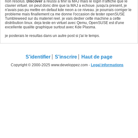
non resolus.
Discover
a reussi a finir la MAJ mais le login n'affiche que le
clavier virtuel. on peut donc dire que la MAJ a echoue. jusqu'a present, je
n'avais pas pu mettre en defaut kde neon a ce niveau. je pourrais corriger le
probleme mais finallement ca me donne l'occasion de tester openSUSE
Tumbleweed sur du materiel reel. je vais dedier cette machine a cette
distribution linux. deja teste en virtuel avec Qemu, OpenSUSE est d'une
excellente qualite graphique surtout avec Kde Plasma.
je posterais le resultas dans un autre post si j'ai le temps.
S'identifier
S'inscrire
Haut de page
Copyright © 2000-2025 www.developpez.com -
Legal informations