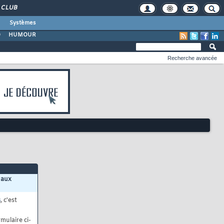
CLUB
Systèmes
O
HUMOUR
Recherche avancée
 aux
s
, c'est
mulaire ci-