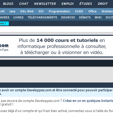
BLOGS
CHAT
NEWSLETTER
EMPLOI
ÉTUDES
DROIT
oft
Java
Dév. Web
EDI
Programmation
SGBD
Office
Mobiles
AIRES
LIVRES
TÉLÉCHARGEMENTS
SOURCES
DÉBATS
WIKI
DIC
ent !
 avoir un compte Developpez.com et être connecté pour pouvoir participer
s.
z pas encore de compte Developpez.com ?
Créez-en un en quelques instant
 gratuit !
osez déjà d'un compte et qu'il est bien activé, connectez-vous à l'aide du for