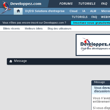
FORUMS
TUTORIELS
FAQ
DI/DSI Solutions d'entreprise
Cloud
IA
ALM
Micros
TUTORIELS
FAQ
WEBIN
Vous n'êtes pas encore inscrit sur Developpez.com ?
Inscrivez-vous gratuitem
Billets récents
Meilleurs billets
Blog des utilisateurs
Message
Message
Vous devez
discussion
Vous n'ave
entièrement
Si vous disp