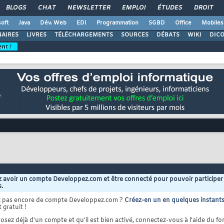
BLOGS
CHAT
NEWSLETTER
EMPLOI
ÉTUDES
DROIT
oft
Java
Dév. Web
EDI
Programmation
SGBD
Office
Mobiles
AIRES
LIVRES
TÉLÉCHARGEMENTS
SOURCES
DÉBATS
WIKI
DIC
ent !
 avoir un compte Developpez.com et être connecté pour pouvoir participer
s.
z pas encore de compte Developpez.com ?
Créez-en un en quelques instant
 gratuit !
osez déjà d'un compte et qu'il est bien activé, connectez-vous à l'aide du for