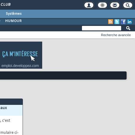
CLUB
Systèmes
O
HUMOUR
Recherche avancée
 aux
s
, c'est
mulaire ci-