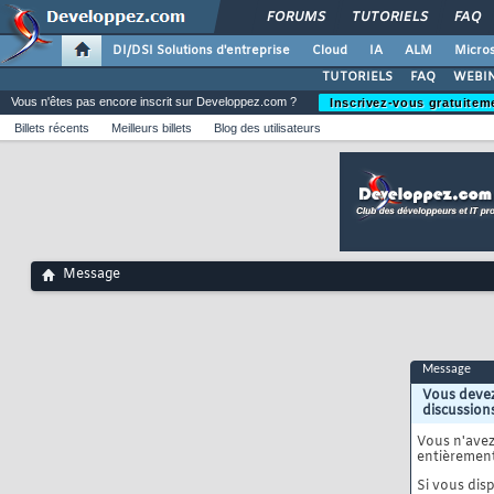
FORUMS
TUTORIELS
FAQ
DI/DSI Solutions d'entreprise
Cloud
IA
ALM
Micros
TUTORIELS
FAQ
WEBIN
Vous n'êtes pas encore inscrit sur Developpez.com ?
Inscrivez-vous gratuitem
Billets récents
Meilleurs billets
Blog des utilisateurs
Message
Message
Vous devez
discussion
Vous n'ave
entièrement
Si vous disp