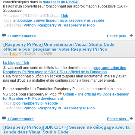
caractéristiques dans la
datasheet du RP2040
.
Il s'agit d'un convertisseur fonctionnant par approximation successive (SAR -
Successive
Mis à jour 20/11/2024 à 07h13 par
f-leb
Tags:
analogique
,
convertisseur
,
pico
,
raspberry pi
,
vscode
Catégories:
Python
,
Raspberry Pi
,
Raspberry Pi Pico
2 Commentaires
En lire plus...
[Raspberry Pi Pico] Une extension Visual Studio Code
officielle pour programmer votre Raspberry Pi Pico
par
f-leb
, 04/11/2024 à 08h00
Le blog de f-leb
J'avais écrit une série de billets l'année dernière sur la
programmation des
Raspberry Pi Pico avec le SDK C/C++ officiel de la Fondation
.
Cela fonctionnait plutôt bien et c'est toujours bien documenté, mais il y avait
pas mal d'outils à installer et de configurations à faire manuellement.
Bonne nouvelle ! La Fondation Raspberry Pi a sorti une nouvelle extension
VS Code pour Raspberry Pi Pico
Github - The official VS Code extension
for Raspberry Pi Pico development
Tags:
pico
,
raspberry pi
,
vscode
Catégories:
Python
,
Raspberry Pi
,
Raspberry Pi Pico
1 Commentaire
En lire plus...
[Raspberry Pi Pico][SDK C/C++] Session de débogage avec la
sonde dans Visual Studio Code