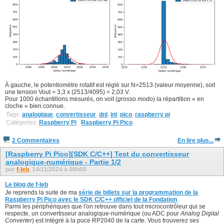
À gauche, le potentiomètre rotatif est réglé sur N=2513 (valeur moyenne), soit
une tension Vout = 3,3 x (2513/4095) = 2,03 V.
Pour 1000 échantillons mesurés, on voit (
grosso modo
) la répartition « en
cloche » bien connue.
Tags:
analogique
,
convertisseur
,
dnl
,
inl
,
pico
,
raspberry pi
Catégories:
Raspberry Pi
,
Raspberry Pi Pico
2 Commentaires
En lire plus...
[Raspberry Pi Pico][SDK C/C++] Test du convertisseur
analogique-numérique - Partie 1/2
par
f-leb
, 14/11/2024 à 08h00
Le blog de f-leb
Je reprends la suite de ma
série de billets sur la programmation de la
Raspberry Pi Pico avec le SDK C/C++ officiel de la Fondation
.
Parmi les périphériques que l'on retrouve dans tout microcontrôleur qui se
respecte, un convertisseur analogique-numérique (ou ADC pour
Analog Digital
Converter
) est intégré à la puce RP2040 de la carte. Vous trouverez ses