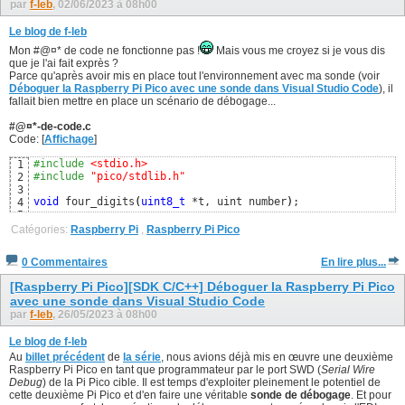
par
f-leb
, 02/06/2023 à 08h00
Le blog de f-leb
Mon #@¤* de code ne fonctionne pas !
Mais vous me croyez si je vous dis
que je l'ai fait exprès ?
Parce qu'après avoir mis en place tout l'environnement avec ma sonde (voir
Déboguer la Raspberry Pi Pico avec une sonde dans Visual Studio Code
), il
fallait bien mettre en place un scénario de débogage...
#@¤*-de-code.c
Code: [
Affichage
]
#include
 <stdio.h>
1
#include
 "pico/stdlib.h"
2
3
void
 four_digits
(
uint8_t
 *t, uint number
)
;

4
5
int
 main
(
)
6
Catégories:
Raspberry Pi
,
Raspberry Pi Pico
0 Commentaires
En lire plus...
[Raspberry Pi Pico][SDK C/C++] Déboguer la Raspberry Pi Pico
avec une sonde dans Visual Studio Code
par
f-leb
, 26/05/2023 à 08h00
Le blog de f-leb
Au
billet précédent
de
la série
, nous avions déjà mis en œuvre une deuxième
Raspberry Pi Pico en tant que programmateur par le port SWD (
Serial Wire
Debug
) de la Pi Pico cible. Il est temps d'exploiter pleinement le potentiel de
cette deuxième Pi Pico et d'en faire une véritable
sonde de débogage
. Et pour